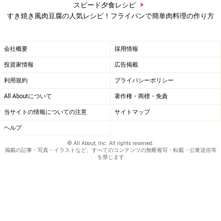
>
スピード夕食レシピ
しいですね。
すき焼き風肉豆腐の人気レシピ！フライパンで簡単肉料理の作り方
※記事内容は執筆時点のものです。最新の内容をご確認くださ
い。
会社概要
採用情報
※衛生面および保存状態に起因して食中毒や体調不良を引き起こ
投資家情報
広告掲載
す場合があります。必ず清潔な状態で、正しい方法で行い、なる
べく早めにお召し上がりください。また、持ち運びの際は保存方
利用規約
プライバシーポリシー
法に注意してください。
All Aboutについて
著作権・商標・免責
当サイトの情報についての注意
サイトマップ
【編集部おすすめの購入サイト】
ヘルプ
Amazonで人気レシピの書籍をチェック！
© All About, Inc. All rights reserved.
掲載の記事・写真・イラストなど、すべてのコンテンツの無断複写・転載・公衆送信等
を禁じます
楽天市場で人気レシピの書籍をチェック！