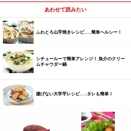
醤油
大さじ3
あわせて読みたい
みりん
大さじ2
酒
ふわとろ山芋焼きレシピ……簡単ヘルシー！
大さじ2
砂糖
大さじ1
だし
150ml（3/4カップ） ※水
シチュールーで簡単アレンジ！ 魚介のクリー
ムチャウダー鍋
でも
ごま油
大さじ1/2
揚げない大学芋レシピ……タレも簡単！