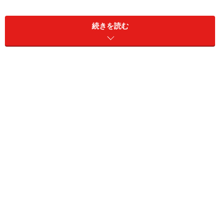
続きを読む
すき焼き風肉豆腐(2～3人分)
■
すき焼き風肉豆腐の材料
牛肉
120g （切り落とし）
焼豆腐
1丁
ごぼう
1/4～1/2本
ねぎ
1/2本
きのこ
1/2パック ※しめじやまいた
け、えのきなど