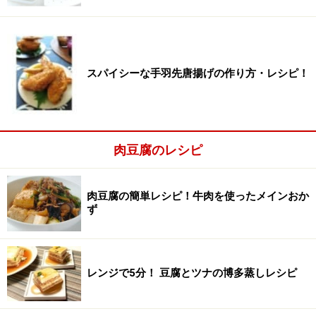
スパイシーな手羽先唐揚げの作り方・レシピ！
肉豆腐のレシピ
肉豆腐の簡単レシピ！牛肉を使ったメインおか
ず
レンジで5分！ 豆腐とツナの博多蒸しレシピ
ごま油で牛肉、ごぼう、きのこ、長ねぎを炒める
2
鍋にごま油を入れ、中火で牛肉、ごぼう、きのこ、長ね