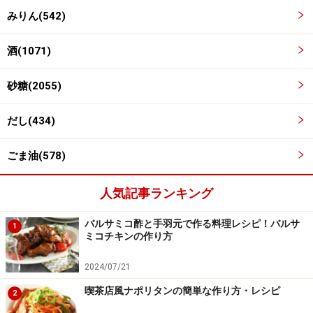
みりん(542)
酒(1071)
砂糖(2055)
豆腐を加えて、約15分、中～弱火で煮る
4
だし(434)
煮汁が煮立ったら、中～弱火に落とし、豆腐を加えま
ごま油(578)
す。 ふたをして、約15分煮ます。
人気記事ランキング
※途中、豆腐に煮汁をかけるとよい 煮汁が少なくなった
ら、出来上がりです。
バルサミコ酢と手羽元で作る料理レシピ！バルサ
1
ミコチキンの作り方
2024/07/21
喫茶店風ナポリタンの簡単な作り方・レシピ
2