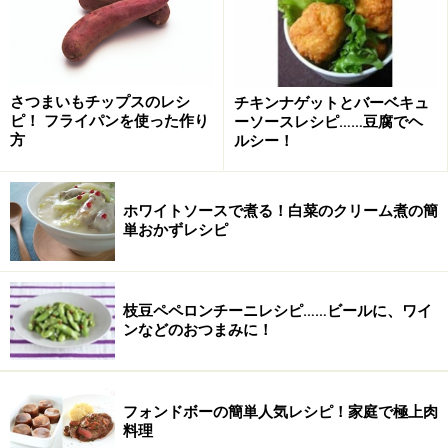
さつまいもチップスのレシ
チキンナゲットとバーベキュ
ピ！ フライパンを使った作り
ーソースレシピ……豆腐でヘ
方
ルシー！
すき焼き風肉豆腐の作り方・手順
ホワイトソースで煮る！白菜のクリーム煮の簡
■
すき焼き風肉豆腐の作り方
単おかずレシピ
牛肉、豆腐、野菜を切る
1
牛肉と豆腐は一口大に切ります。 ごぼうは皮をこそい
枝豆ペペロンチーニレシピ……ビールに、ワイ
で、ささがきにします。きのこは小房に分けます。 長ね
ンなどのおつまみに！
ぎは斜めに切ります。
フォンドボーの簡単人気レシピ！家庭で極上肉
料理