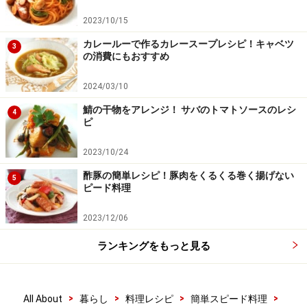
2023/10/15
カレールーで作るカレースープレシピ！キャベツ
3
の消費にもおすすめ
2024/03/10
鯖の干物をアレンジ！ サバのトマトソースのレシ
4
ピ
2023/10/24
酢豚の簡単レシピ！豚肉をくるくる巻く揚げない
5
ピード料理
2023/12/06
ワンポイントアドバイス
ランキングをもっと見る
作ってすぐに食べたい場合は、豆腐を小さめに切り、味
のしみ込みをよくしましょう。お好みで七味唐辛子や山
>
>
>
>
All About
暮らし
料理レシピ
簡単スピード料理
椒をふりかけても。もし残ったら、卵とじにしても美味