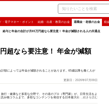
ド・電子マネー・ポイント
結婚・出産・教育のお金
退職金・老後のお金
税
給与と年金の合計が月65万円超なら要注意！ 年金が減額される人の共通点
万円超なら要注意！ 年金が減額
合計額によっては年金が減額されることがあります。65歳以降も働く人が
更新日：2026年07月09日
グルメ・旅行・健康など多彩な分野で、その道のプロ（専門家）が、日常生活をよ
、読み物コラムまで、多彩なコンテンツを発信する日本最大級の総合情報サ
...続きを読む