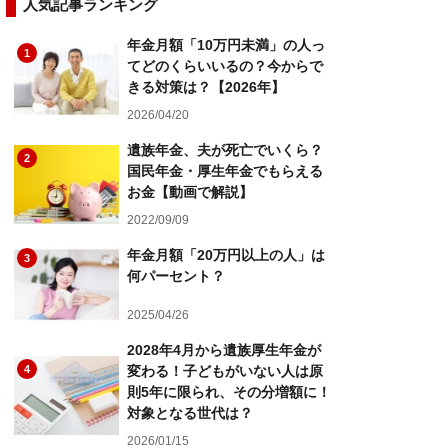
人気記事ランキング
年金月額「10万円未満」の人っ
1
てどのくらいいるの？今からで
きる対策は？【2026年】
2026/04/20
遺族年金、夫が死亡でいくら？
2
国民年金・厚生年金でもらえる
お金【動画で解説】
2022/09/09
年金月額「20万円以上の人」は
3
何パーセント？
2025/04/26
2028年4月から遺族厚生年金が
4
変わる！子どもがいない人は原
則5年に限られ、その分増額に！
対象となる世代は？
2026/01/15