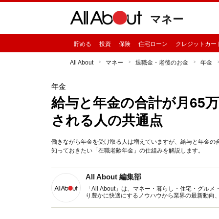
マネー
貯める
投資
保険
住宅ローン
クレジットカー
All About
マネー
退職金・老後のお金
年金
年金
給与と年金の合計が月65
される人の共通点
働きながら年金を受け取る人は増えていますが、給与と年金の
知っておきたい「在職老齢年金」の仕組みを解説します。
All About 編集部
「All About」は、マネー・暮らし・住宅・
り豊かに快適にするノウハウから業界の最新動向
イトです。