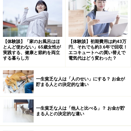
0.4％×60カ月（5年）＝24％の減額
15万円×24％＝3万6000円の減額
15万円－3万6000円＝
毎月11万4000円
【体験談】「家のお風呂はほ
【体験談】初期費用は約43万
知っておきたい！繰上げ受給の注意点
とんど使わない」65歳女性が
円、それでも約3.6年で回収！
実践する、健康と節約を両立
エコキュートへの買い替えで
繰上げ受給は、早くから受給を開始できるメリットがあ
する暮らし方
電気代はどう変わった？
る一方で、
一度申請すると取り消しができない
点には注
意が必要です。
一生貧乏な人は「人のせい」にする？ お金が
貯まる人との決定的な違い
また、手続き上の大事なルールとして、
「老齢基礎年
金」と「老齢厚生年金」は同時に繰上げ請求をしなけれ
ばならない
という原則があります。どちらか一方だけを
一生貧乏な人は「他人と比べる」？ お金が貯
先に、ということはできません。そのほか、
障害年金な
まる人との決定的な違い
ど一部の制度に影響する
場合もあります。
一方で、繰上げ受給（60歳開始）は早くもらい始める