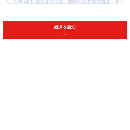
※
「令和6年度 厚生年金保険・国民年金事業の概況」
をも
とに、厚生年金を受給している人の平均的な年金（基礎
年金含む）月額15万1142円を参考
続きを読む
繰上げ受給すると、年金がいくらになるか
試算
繰上げ受給をした場合の年金額は、「65歳から何カ月前
倒しするか（繰上げた月数）」をもとに次のステップで
計算できます。
減額率：0.4％（または0.5％）×繰上げた月数