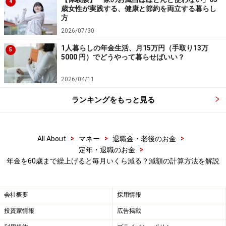
4
歳女性が実践する、健康と節約を両立する暮らし
方
2026/07/30
1人暮らしの年金生活、月15万円（手取り13万
5
5000 円）でどうやって暮らせばいい？
2026/04/11
ランキングをもっと見る
繰上げ受給の手続きは慎重に
>
>
>
All About
マネー
退職金・老後のお金
>
定年・退職のお金
年金の繰上げ受給の手続きは、
後から取り消すことはで
年金を60歳まで繰上げると毎月いくら減る？減額の計算方法を解説
きません。
ご自身の資産状況や健康状態、そして「自分
は何歳まで生き、どんな暮らしをしたいのか」という視
会社概要
採用情報
点をもとに慎重に検討しましょう。判断に迷う場合は、
投資家情報
広告掲載
年金事務所や社会保険労務士などの専門家に相談しまし