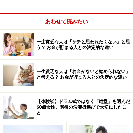
あわせて読みたい
一生貧乏な人は「ケチと思われたくない」と思
減額される年金額：65歳でもらえる予定の年金額×
う？ お金が貯まる人との決定的な違い
減額率
実際にもらえる年金額：65歳でもらえる予定の年金
額－減額される年金額
一生貧乏な人は「お金がないと始められない」
と考える？ お金が貯まる人との決定的な違い
65歳でもらえる予定の年金額は、ねんきん定期便などで
確認してみましょう。
【体験談】ドラム式ではなく「縦型」を選んだ
（例）
60歳女性。老後の洗濯機選びで大切にしたこ
65歳から月15万円もらう予定の人が、60歳（5年繰上
と
げ）で受給する場合の年金額
※昭和37年4月2日以降生まれの方