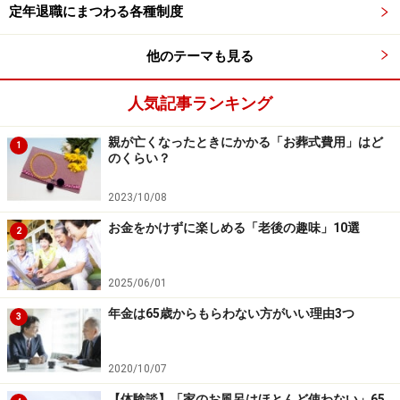
定年退職にまつわる各種制度
①健康状態に不安がある場合
ご自身の体調に不安がある、あるいは持病などがある方
他のテーマも見る
は、早めに受け取って今現在の安心を確保するのも選択
肢の1つです。
人気記事ランキング
②現在の生活費が困窮している場合
親が亡くなったときにかかる「お葬式費用」はど
1
のくらい？
貯蓄が少なく、65歳まで待つことで借金をしたり生活が
破綻したりするリスクがあるなら、繰上げをして、生活
2023/10/08
を健全に維持することを検討してみましょう。
お金をかけずに楽しめる「老後の趣味」10選
2
③体力があるうちにやりたいことがある場合
70代、80代になってからより「体力が充実している今の
2025/06/01
うちに、趣味や旅行に資金を投じたい」という方は、繰
年金は65歳からもらわない方がいい理由3つ
3
上げが人生の満足度を高める1つの選択となるでしょ
う。
2020/10/07
【体験談】「家のお風呂はほとんど使わない」65