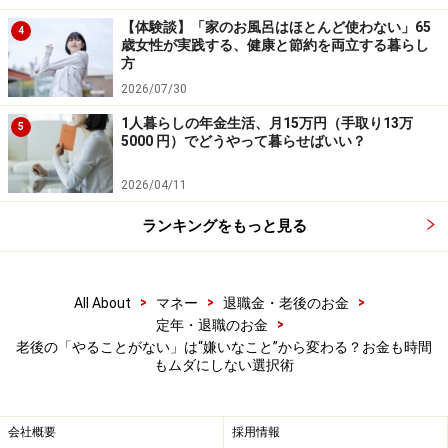
このように「嫌いなこと」を避けるルートを一つひとつ
作ることで、自分に合った選択肢が自動的に絞られてい
【体験談】「家のお風呂はほとんど使わない」65
4
歳女性が実践する、健康と節約を両立する暮らし
きます。
方
2026/07/30
孤独と向き合うことが、実は自由への第一
1人暮らしの年金生活、月15万円（手取り13万
5
歩
5000 円）でどうやって暮らせばいい？
「嫌いなこと」を避けることは、一見すると「逃げ」に
2026/04/11
聞こえるかもしれません。しかし、そうすることで限ら
ランキングをもっと見る
れた時間とお金を、自分が本当に心地よいことだけに使
えるようになります。
>
>
>
All About
マネー
退職金・老後のお金
やることがないと感じるのは、実は「やりたくないこと
>
定年・退職のお金
をやらされている」という無意識のストレスから解放さ
老後の「やることがない」は“嫌いなこと”から変わる？お金も時間
れるチャンスかもしれません。孤独だからこそ、「これ
もムダにしない選択術
は好きか嫌いか」という問いに、正直に向き合える自由
があります。
会社概要
採用情報