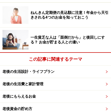
と、電話対応、騒がしい環境、急なスケジュール変更な
ねんきん定期便の見込額に注意！年金から天引
ど。大小問わず、思いつくままに挙げていきます。
きされる4つのお金を知っておこう
このプロセス自体が、自分が何に疲れているのかを客観
的に知る第一歩になります。
一生貧乏な人は「面倒だから」と後回しにす
る？ お金が貯まる人との違い
●ステップ2：「嫌いなこと」を3つのカテゴリに分類す
る
次に、書き出した項目を「人間関係」「環境」「役割」
この記事に関連するテーマ
の3つに分類してみましょう。
老後の生活設計・ライフプラン
人間関係が嫌いなのか、それとも特定の環境や役割が嫌
老後の生活費と家計管理
いなのか。例えば、「待ち合わせが嫌」なら環境的な問
題かもしれません。「細かい作業」なら役割の問題で
老後にもらえるお金
す。「顔色をうかがうこと」なら人間関係の側面が大き
いでしょう。
老後資金の貯め方