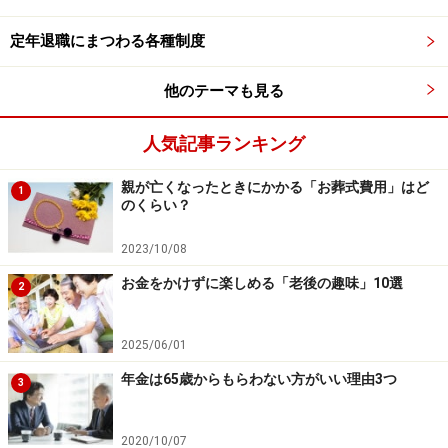
このように具体的に分類することで、自分が本当に避け
定年退職にまつわる各種制度
るべきことが明確に見えてきます。
他のテーマも見る
●ステップ3：「嫌いなこと」に対して代案を用意する
最後に、その「嫌いなこと」に対して「ならこれはど
人気記事ランキング
う？」と代案を探すのです。
親が亡くなったときにかかる「お葬式費用」はど
1
のくらい？
毎週決まった時間に集まるコミュニティーが嫌なら、オ
2023/10/08
ンラインで自分のペースで参加できるものを探す。人間
関係の複雑さが嫌なら、純粋に「テーマ」でつながる
お金をかけずに楽しめる「老後の趣味」10選
2
SNSグループを探す。遠出が嫌なら、家の中でできる語
学学習や写経を検討する。役割が決まっていない活動が
2025/06/01
不安なら、ボランティアのように明確な役割を持つ場所
年金は65歳からもらわない方がいい理由3つ
3
を選ぶ。
2020/10/07