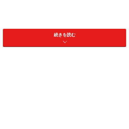
続きを読む
なぜ「好き」を探すより「嫌い」を知るこ
とが大切なのか
人生後半になると、時間もお金も限られています。だか
らこそ、「好きなことは何か」という正解を探すより、
「これだけは避けたい」「これには時間を使いたくな
い」という自分の「ノー」をはっきりさせることが効率
的です。
例えば、「人間関係の面倒くささが嫌い」なら、少人数
の活動を選ぶ。「定期的な縛りが嫌い」なら、関係性が
密接になり過ぎず気軽に出入りできるオンラインコミュ
ニティーを選ぶ。「親切にされるのが窮屈に感じる」な