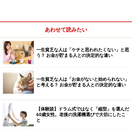
ら、役割をきちんと果たすボランティアを選ぶ。こうし
て「嫌いなこと」を避けていくと、自動的に「自分に合
ったこと」が浮かび上がってくるのです。
あわせて読みたい
一生貧乏な人は「ケチと思われたくない」と思
う？ お金が貯まる人との決定的な違い
一生貧乏な人は「お金がないと始められない」
と考える？ お金が貯まる人との決定的な違い
【体験談】ドラム式ではなく「縦型」を選んだ
お金がない、やることがない、人間関係も限られてい
60歳女性。老後の洗濯機選びで大切にしたこ
る……。そうした老後の不安も、「嫌いなこと」を軸に考
と
えることで、無駄な選択肢を一つひとつ削ぎ落としてい