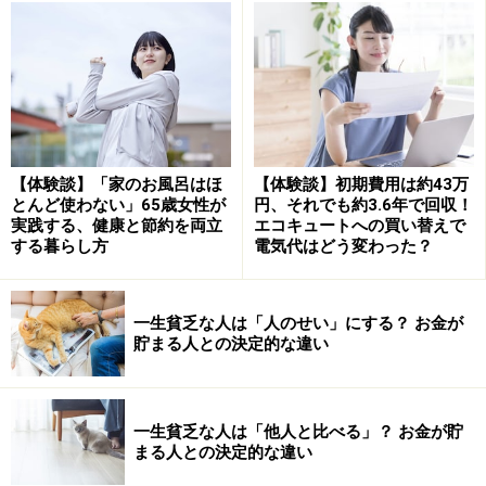
けます。
やみくもに「好きなこと」を探して、試行錯誤にお金と
時間を使うより、よほど実践的です。
「嫌いなこと」を明確にするための3つのス
テップ
【体験談】「家のお風呂はほ
【体験談】初期費用は約43万
とんど使わない」65歳女性が
円、それでも約3.6年で回収！
ここでは、自分の嫌いを探すための3つのステップを説
実践する、健康と節約を両立
エコキュートへの買い替えで
する暮らし方
電気代はどう変わった？
明します。
●ステップ1：「嫌だと感じたこと」を全て書き出す
一生貧乏な人は「人のせい」にする？ お金が
まず一日の中で、「今日、嫌だと感じたこと」を思い出
貯まる人との決定的な違い
してください。
朝起きること、人付き合い、細かい作業、待ち合わせを
一生貧乏な人は「他人と比べる」？ お金が貯
まる人との決定的な違い
すること、誰かの顔色をうかがうこと、遠出すること、
同じ時間に同じ場所に行くこと、意思決定を迫られるこ