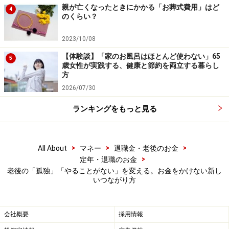
なります
親が亡くなったときにかかる「お葬式費用」はど
4
のくらい？
2023/10/08
【体験談】「家のお風呂はほとんど使わない」65
5
歳女性が実践する、健康と節約を両立する暮らし
方
2026/07/30
ランキングをもっと見る
>
>
>
All About
マネー
退職金・老後のお金
>
定年・退職のお金
老後の「孤独」「やることがない」を変える。お金をかけない新し
いつながり方
会社概要
採用情報