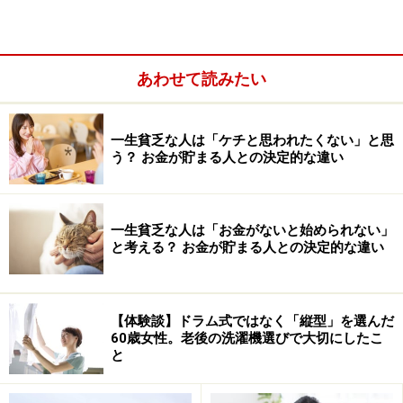
る料理教室や生涯学習講座などは費用がかからない、も
しくは安く受講できることも多いので、試しに参加して
みて、合うか合わないかを検証することができます。
あわせて読みたい
●その2：「役割」を決めて、気楽に関わる
何かを教える、手伝うなど、自分に明確な役割がある場
一生貧乏な人は「ケチと思われたくない」と思
所を選びましょう。役割があれば、過度な同調を求めら
う？ お金が貯まる人との決定的な違い
れません。仕事のような「機能的」な付き合いに徹する
ことで、面倒な空気から距離を置けます。
一生貧乏な人は「お金がないと始められない」
と考える？ お金が貯まる人との決定的な違い
【体験談】ドラム式ではなく「縦型」を選んだ
60歳女性。老後の洗濯機選びで大切にしたこ
と