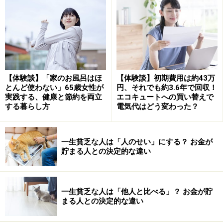
●その3：オンラインやSNSで自分のペースでつながる
対面での集まりは、その場の雰囲気に支配されやすいも
の。オンラインのコミュニティー、SNS、文通など、自
【体験談】「家のお風呂はほ
【体験談】初期費用は約43万
分の好きな時間に自分の言葉でやりとりできる場を選び
とんど使わない」65歳女性が
円、それでも約3.6年で回収！
実践する、健康と節約を両立
エコキュートへの買い替えで
ましょう。相手の顔色をうかがう必要がなく、純粋に
する暮らし方
電気代はどう変わった？
「テーマ」だけでつながることができます。
このように自分に合ったつながりを作れば、一人の時間
一生貧乏な人は「人のせい」にする？ お金が
を恐れる必要はなくなります。
貯まる人との決定的な違い
一人の時間を「人生の豊かさ」に変える
一生貧乏な人は「他人と比べる」？ お金が貯
一人の時間は、あえて自分が選んだ孤独として捉え直し
まる人との決定的な違い
て、開き直ってみましょう。これは孤独ではなく、自分