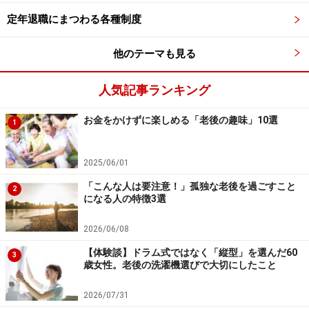
か」に耳を傾けるだけで、毎日が充実してきます。この
定年退職にまつわる各種制度
発想の転換ができると、お金がない不安ややることがな
い退屈さも、自然と軽くなっていくでしょう。
他のテーマも見る
※記事内容は執筆時点のものです。最新の内容をご確認くださ
人気記事ランキング
い。
本記事の内容は一般的な情報提供を目的としており、特定の金融
お金をかけずに楽しめる「老後の趣味」10選
商品や投資行動を推奨するものではありません。
1
投資や資産運用に関する最終的なご判断はご自身の責任において
行ってください。
掲載情報の正確性・完全性については十分に配慮しております
2025/06/01
が、その内容を保証するものではなく、これに基づく損失・損害
などについて当社は一切の責任を負いません。
「こんな人は要注意！」孤独な老後を過ごすこと
2
最新の情報や詳細については、必ず各金融機関やサービス提供者
になる人の特徴3選
の公式情報をご確認ください。
2026/06/08
【編集部からのお知らせ】
【体験談】ドラム式ではなく「縦型」を選んだ60
・「家計」について、
アンケート（2026/8/31まで）
を実施
3
歳女性。老後の洗濯機選びで大切にしたこと
中です！
※抽選で20名にAmazonギフト券1000円分プレゼント
※謝礼付きの限定アンケートやモニター企画に参加が可能に
2026/07/31