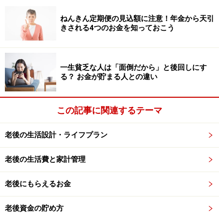
を大切にするための選択です。
ねんきん定期便の見込額に注意！年金から天引
「やることがない」と感じると、つい家でゴロゴロして
きされる4つのお金を知っておこう
しまいがちです。そこを脱するために大切なのは、「手
を動かす」「耳を使う」「視覚を研ぎ澄ます」といっ
た、簡単なルーティンを決めることです。写経や塗り
一生貧乏な人は「面倒だから」と後回しにす
る？ お金が貯まる人との違い
絵、語学学習、簡単なストレッチなど、家の中で行える
活動はたくさんあります。朝のテレビ体操（NHK Eテレ
毎週月曜～日曜午前6時25分、NHK総合毎週月曜～金曜
この記事に関連するテーマ
午後1時55分）を見ながら運動するのも効果的です。お
金をかけずに、毎日の「やること」を作ることができま
老後の生活設計・ライフプラン
す。
老後の生活費と家計管理
これらの活動を「自分が心地よくなるため」のプロジェ
クトと捉え直してみてください。自分のルール、自分の
老後にもらえるお金
ペースで進める喜びは、何ものにも代え難いものです。
やることがないと感じるのなら、「今、何をしたい気分
老後資金の貯め方