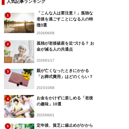
人気記事ランキング
「こんな人は要注意！」孤独な
1
老後を過ごすことになる人の特
徴3選
2026/06/08
孤独が老後破産を近づける？ お
2
金が減る人の共通点
2026/01/17
親が亡くなったときにかかる
3
「お葬式費用」はどのくらい？
2023/10/08
お金をかけずに楽しめる「老後
4
の趣味」10選
2025/06/01
定年後、貧乏に歯止めがかから
5