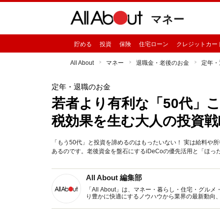
マネー
貯める
投資
保険
住宅ローン
クレジットカー
All About
マネー
退職金・老後のお金
定年・
定年・退職のお金
若者より有利な「50代」
税効果を生む大人の投資戦
「もう50代」と投資を諦めるのはもったいない！ 実は給料や
あるのです。老後資金を盤石にするiDeCoの優先活用と「ほった
All About 編集部
「All About」は、マネー・暮らし・住宅・
り豊かに快適にするノウハウから業界の最新動向
イトです。