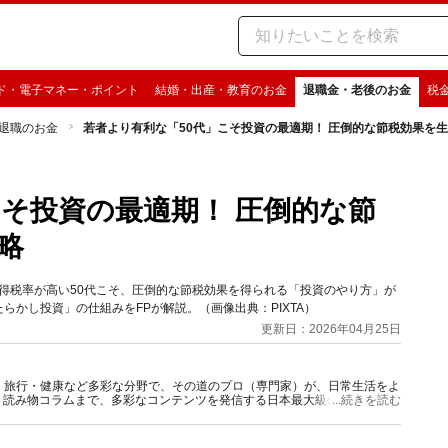
ド・電子マネー・ポイント
結婚・出産・教育のお金
退職金・老後のお金
税
退職のお金
若者より有利な「50代」こそ投資の最適期！ 圧倒的な節税効果を
こそ投資の最適期！ 圧倒的な節
略
所得税率が高い50代こそ、圧倒的な節税効果を得られる「投資のやり方」が
らかし投資」の仕組みをFPが解説。（画像出典：PIXTA）
更新日：2026年04月25日
グルメ・旅行・健康など多彩な分野で、その道のプロ（専門家）が、日常生活をよ
、読み物コラムまで、多彩なコンテンツを発信する日本最大級の総合情報サ
...続きを読む