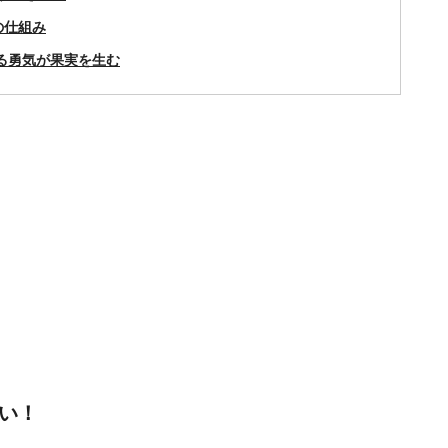
の仕組み
る勇気が果実を生む
い！