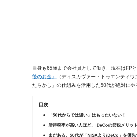
自身も65歳まで会社員として働き、現在はFP
後のお金』
（ディスカヴァー・トゥエンティワン
たらかし」の仕組みを活用した50代が絶対にや
目次
「50代からでは遅い」はもったいない！
所得税率が高い人ほど、iDeCoの節税メリッ
まだある、50代が「NISAよりiDeCo」を優