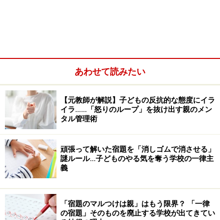
叫んだ
私は15年間、公立小学校の教員を勤め、管理職への階段
が見えてきた頃、退職するという大きな決断をしまし
た。教員として働き続ける中で、教育現場に漂う停滞感
や閉塞感に強い違和感を覚えるようになっていったから
あわせて読みたい
です。
【元教師が解説】子どもの反抗的な態度にイラ
イラ……「怒りのループ」を抜け出す親のメン
タル管理術
頑張って解いた宿題を「消しゴムで消させる」
謎ルール…子どものやる気を奪う学校の一律主
義
「宿題のマルつけは親」はもう限界？ 「一律
の宿題」そのものを廃止する学校が出てきてい