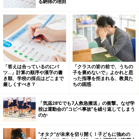
る納得の理由
小・中学校を合わせた9年間の義務教育は、社会人とし
ての基礎を築く大切な期間です。しかし、学校現場での
教育は、「これまで通り」という既成概念にとらわれて
いる部分が大きく、また子ども一人ひとりの個性や才能
を十分に伸ばせていないのではないかと感じていまし
「答えは合っているのにバ
「クラスの皆の前で、うちの
た。
ツ…」計算の順序や漢字の書
子を褒めないで」よかれと思
き順、学校の採点はどこまで
った指導を拒まれる、教員た
厳しくすべき？
ちの困惑
本来、教育とは「可能性を見つけ、育む」営みであるは
ず。でも、私自身もいつの間にか「教壇に縛られてい
「気温28℃でも7人救急搬送」の衝撃。なぜ学
る」ことに気付かされたのです。
校は運動会の“コピペ事故”を繰り返してしまう
のか
このまま学校現場の在り方にとらわれていては成長は望
めないと感じた私は、学校外の学びの場にも足を運び、
“オタク”が未来を切り開く！子どもに強めの