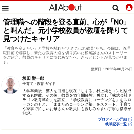
管理職への階段を登る直前、心が「NO」
と叫んだ。元小学校教員が教壇を降りて
見つけたキャリア
「教育を変えたい」と学校を離れた“ふきこぼれ教員”たち。今回は、管理
職目前で退職し、新たな教育の道を切り拓いた松尾誠さんのストーリー
をご紹介。教員のキャリアに悩むあなたへ、きっとヒントが見つかりま
す。
更新日：
2025年08月26日
坂田 聖一郎
子育て・教育 ガイド
大学卒業後、芸人を目指し現在「しずる」村上純とコンビ結成
するも解散。その後、教員を13年間経験。独立し「株式会社ド
ラゴン教育革命」を設立。「学校教育にコーチングを」をスロ
ーガンのもと、「ままためコーチング塾」をスタート。子育て
や家事で忙しいお母さんや教員にも親しみやすい丁寧な指導が
好評。
プロフィール詳細
執筆記事一覧