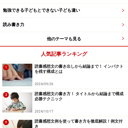
いだせなくなっていきました。「こんな気持ちで管理職
になるのは、子どもたちにも申し訳ない」。その思いが
勉強できる子どもとできない子ども違い
募り、私は退職を選びました。
読み書き力
自分のキャリアを大きく変えたコーチング
との出会い
他のテーマも見る
コーチングを生かして独立・起業するというキャリアが
人気記事ランキング
あることを知ったとき、「これだ！」と強く惹かれまし
読書感想文の書き出しから結論まで！ インパクト
た。教員としての経験を生かしながら、人の成長を後押
1
を残す構成とは
しできるかもしれない。その可能性に胸が高鳴り、私は
この分野で新しい一歩を踏み出す決意を固めたのです。
2024/09/26
読書感想文の書き方！ タイトルから結論まで構成
2
3人の子どもがいる中、夫婦そろって教員を退職したの
必勝テクニック
で、まさに死に物狂いで学びました。学んで実践してい
2024/10/17
く中で、コーチングという対話を通じた支援によって、
読書感想文例を使って書き方を徹底解説！例文付
人は本当に大きく羽ばたき、成長していくことを心から
3
き