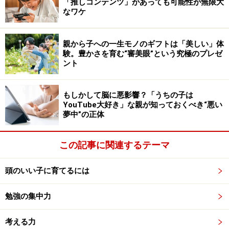
それを現場で実践しようとしました。一般的に見れば革
「推しコンテンツ」があっても可能性が無限大
なワケ
新的に映る私の取り組みには、一部の同僚からは「そこ
までしなくてもいいんじゃない？」「これまで通りでい
いのでは？」という意見が聞かれたのも事実です。
親から子への一生モノのギフトは「美しい」体
験。豊かさを育む“審美眼”という究極のプレゼ
ント
そういった保守的とも取れる言葉は、私にとってはモチ
ベーションを下げるものでした。何より、子どもたちの
もしかして脳に悪影響？「うちの子は
ために、よりよい教育を教員が一丸となって実現したと
YouTube大好き」な親が知っておくべき“悪い
いう思いがあったからこそ、悲しくも感じました。
夢中”の正体
そして、次第に学校教育という枠組みや職場環境が、自
この記事に関連するテーマ
分には合わないのかもしれないと感じるようになってい
頭のいい子に育てるには
きました。
勉強の集中力
校内でも責任ある仕事を任されることが増え、管理職と
しての将来像が現実味を帯びるにつれ、そこに希望を見
考える力