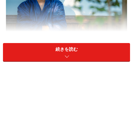
元教員としてのキャリアを生かして活動するM＆N代表取締
役社長の松尾誠さん
続きを読む
＜目次＞
管理職への階段を登る直前、心が「NO」と叫んだ
自分のキャリアを大きく変えたコーチングとの出会い
子どもたちの個性が羽ばたく、起業家教育の可能性
筆者コメント：大人の生き方や在り方自体が教育
管理職への階段を登る直前、心が「NO」と