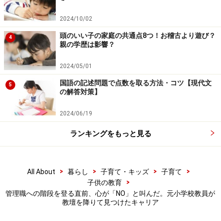
実感しました。
2024/10/02
現在は、組織コーチングを行ったり、教育事業を行った
頭のいい子の家庭の共通点8つ！お稽古より遊び？
4
親の学歴は影響？
りと、自分自身、さまざまなことにチャレンジし続けて
います。その結果、起業してから8カ月で教員の年収を
2024/05/01
超え、現在は教員時代の2倍以上を得ています。
国語の記述問題で点数を取る方法・コツ【現代文
5
の解答対策】
しかし、それ以上に大きいのは、毎日がワクワクと充実
2024/06/19
に満ちているという実感です。苦しさを感じることはほ
とんどなく、「自分らしい人生」を歩めているという手
ランキングをもっと見る
応えがあります。
子どもたちにとって何が必要なのか、どう支えれば自ら
>
>
>
>
All About
暮らし
子育て・キッズ
子育て
>
子供の教育
学び、挑戦し続ける姿勢を育めるのか。それを常に考え
管理職への階段を登る直前、心が「NO」と叫んだ。元小学校教員が
ながら、自分のビジネスやコーチング活動に取り組んで
教壇を降りて見つけたキャリア
います。