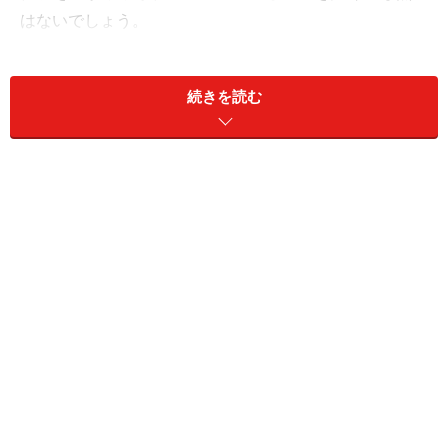
はないでしょう。
All Aboutの子育て・教育ガイド、鈴木邦明氏の著書
『言
い方・伝え方でこんなに変わる 保護者の相談・クレーム
続きを読む
対応100』
（学事出版）から一部抜粋・編集し、家庭を
疲弊させる「宿題マルつけ問題」の現実と、これからの
新しい宿題の在り方を考えます。
【Q：保護者からの相談】
毎日仕事から帰ってきてからの、子どもの宿題
のマルつけや音読のチェックが本当に負担で
す。全ての家庭が平日の夜にそんな時間を取れ
るわけではありません。学校側でマルつけまで
終わらせてくれないのでしょうか？