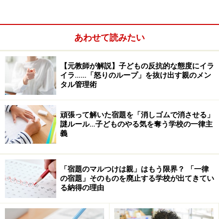
あわせて読みたい
【元教師が解説】子どもの反抗的な態度にイラ
イラ……「怒りのループ」を抜け出す親のメン
タル管理術
頑張って解いた宿題を「消しゴムで消させる」
謎ルール…子どものやる気を奪う学校の一律主
義
【A：子育て・教育ガイド 鈴木邦明氏の解
説】
「宿題のマルつけは親」はもう限界？ 「一律
の宿題」そのものを廃止する学校が出てきてい
る納得の理由
結論から言えば、保護者による宿題のマルつけ
は、基本的には廃止していくべきだと私は考え