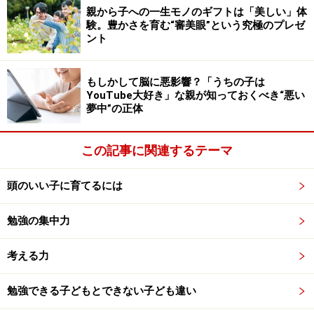
親から子への一生モノのギフトは「美しい」体
今後、計算問題の正誤確認のような作業は、GIGA端末や
験。豊かさを育む“審美眼”という究極のプレゼ
AI学習アプリを用いる形が増えてくるはずです。そうな
ント
れば、必然的に保護者のマルつけ作業も不要になってき
ます。
もしかして脳に悪影響？「うちの子は
YouTube大好き」な親が知っておくべき“悪い
学習アプリの多くは、正誤の確認はもちろん、勉強時間
夢中”の正体
や進捗の一括管理などもできるようになっていますか
ら、教員も保護者も子ども自身も状況の把握などがしや
この記事に関連するテーマ
すくなるでしょう。
頭のいい子に育てるには
現在のところ、GIGA端末を自宅に持ち帰ることを許可し
ていない自治体もあるようですが、文科省は持ち帰りを
勉強の集中力
推奨しています。自宅で端末が使えると、計算ドリルも
その正誤確認（マルつけ）も、子ども一人で完結するの
考える力
で本当に便利です。今後は宿題の在り方・やり方なども
勉強できる子どもとできない子ども違い
変わってくるのでしょうね。端末の持ち帰りも、ほとん
どの自治体で可能になってくるのではないでしょうか。