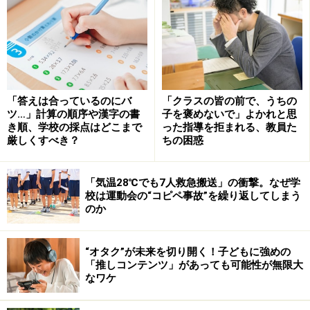
ています。保護者による宿題への関わりは、全
ての家庭で可能なわけではありません。仕事の
都合などによって、十分な対応ができない場合
があるのは当然です。それを全ての家庭に一律
に求めるシステム自体に、やはり無理があるの
「答えは合っているのにバ
「クラスの皆の前で、うちの
ではないでしょうか。
ツ…」計算の順序や漢字の書
子を褒めないで」よかれと思
き順、学校の採点はどこまで
った指導を拒まれる、教員た
厳しくすべき？
ちの困惑
「親のマルつけ」が引き起こす、子どもた
「気温28℃でも7人救急搬送」の衝撃。なぜ学
ちの思わぬズル
校は運動会の“コピペ事故”を繰り返してしまう
のか
このマルつけの負担は、教科書の音読を聞く作業などに
も同じことが言えるでしょう。さらに、保護者が忙しく
“オタク”が未来を切り開く！子どもに強めの
て十分に関われないことを利用して、子どもが答えを丸
「推しコンテンツ」があっても可能性が無限大
写ししてズルをするなど、不適切行動につながってしま
なワケ
うおそれもあります。