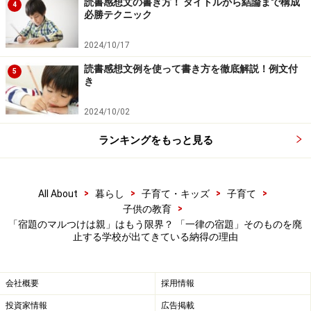
読書感想文の書き方！ タイトルから結論まで構成
4
いと考える立場です。やはり、子ども自身が必要と感
必勝テクニック
じ、自らの意志で取り組もうとする学習にこそ、意義も
効果もあると思います。実際、夏休みではなく、通常期
2024/10/17
も含めて宿題を課さない学校もあるくらいです。
読書感想文例を使って書き方を徹底解説！例文付
5
き
ただ、通常期の宿題であれば、毎日の関わりの中で担任
2024/10/02
が適切なケアをしやすいというメリットもあります。夏
休み中は担任が関わりを持ちにくく、家庭に任せきりに
ランキングをもっと見る
なりがちですからね。本人の自主性に委ねるだけではう
まく学びにつなげられない子どももいることを念頭に、
最適解を探していくことになると思います。
>
>
>
>
All About
暮らし
子育て・キッズ
子育て
>
子供の教育
子どもにとって、保護者にとって、そして教師（学校）
「宿題のマルつけは親」はもう限界？ 「一律の宿題」そのものを廃
止する学校が出てきている納得の理由
にとって「よい宿題の在り方」とはどんなものなのか、
あるいは持続可能なのか。マルつけ作業にせよ、内容や
量にせよ、宿題そのものを廃止するにせよ、私たちはそ
会社概要
採用情報
んな視点で考えていくとよいでしょう。
投資家情報
広告掲載