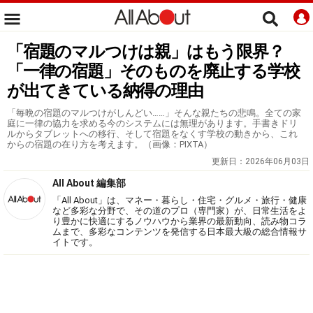
「宿題のマルつけは親」はもう限界？
「一律の宿題」そのものを廃止する学校
が出てきている納得の理由
「毎晩の宿題のマルつけがしんどい……」そんな親たちの悲鳴。全ての家
庭に一律の協力を求める今のシステムには無理があります。手書きドリ
ルからタブレットへの移行、そして宿題をなくす学校の動きから、これ
からの宿題の在り方を考えます。（画像：PIXTA）
更新日：
2026年06月03日
All About 編集部
「All About」は、マネー・暮らし・住宅・グルメ・旅行・健康
など多彩な分野で、その道のプロ（専門家）が、日常生活をよ
り豊かに快適にするノウハウから業界の最新動向、読み物コラ
ムまで、多彩なコンテンツを発信する日本最大級の総合情報サ
イトです。