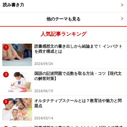
読み書き力
「夏休みの宿題」をなくす学校が増えてい
他のテーマも見る
る納得の理由
人気記事ランキング
「宿題の在り方の変化」という意味では、夏休みなどの
長期休暇中の宿題を廃止する学校も出てきました。
読書感想文の書き出しから結論まで！ インパクト
1
を残す構成とは
これについては賛否が分かれているようですが、賛成派
は「やらされている義務的な学習は学習効果が高くな
2024/09/26
い。各子どもや家庭が『夏休みだからできる学習・活
国語の記述問題で点数を取る方法・コツ【現代文
2
動』を自分たちで考えて取り組むほうがよいのではない
の解答対策】
か」と主張します。一方で反対派は「塾に通っている子
2024/06/19
は良いが、家庭の教育力などが低いと何もしないまま時
オルタナティブスクールとは？教育法や魅力と問
間が過ぎてしまう。学びの格差が広がるのではないか」
3
題点
とそれぞれ主張しています。
2024/03/14
両論とももっともですが、私個人は宿題をなくしてもよ