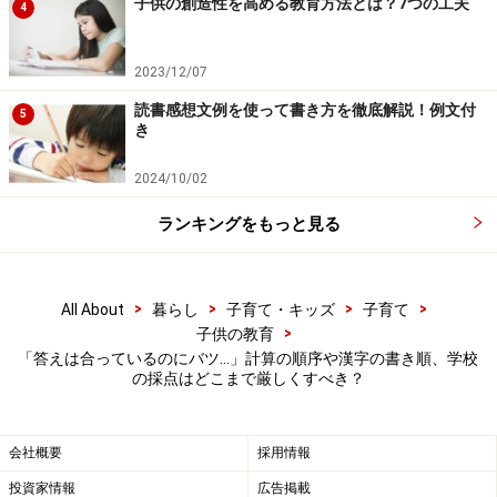
子供の創造性を高める教育方法とは？7つの工夫
4
算数の「掛け算の順番」も揉めがちなテーマでしょう。
「8人にりんごをあげます。1人に6個あげます。全部で
2023/12/07
りんごは何個になるでしょう？」という問題において、
読書感想文例を使って書き方を徹底解説！例文付
5
「8×6」なのか「6×8」なのかという違いです。「掛ける
き
数」と「掛けられる数」の関係から順番が決まります
2024/10/02
が、一方で教科書では「8×6＝6×8」であるとも説明して
いるわけです。
ランキングをもっと見る
こうしたことを踏まえると、いずれも明確な答えが出し
にくくなりますし、やはり柔軟な判断が必要です。
>
>
>
>
All About
暮らし
子育て・キッズ
子育て
>
子供の教育
しかし、クラス担任や教科担任が変わると解釈も変わる
「答えは合っているのにバツ…」計算の順序や漢字の書き順、学校
というのでは、子どもたちも混乱してしまいます。「前
の採点はどこまで厳しくすべき？
の先生はマルだったのに、新しい先生はバツにした」と
いうことが起きないよう、学校全体でのすり合わせも大
会社概要
採用情報
事になってくるでしょう。
投資家情報
広告掲載