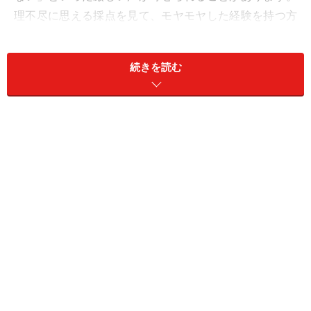
理不尽に思える採点を見て、モヤモヤした経験を持つ方
も多いのではないでしょうか。
All Aboutの子育て・教育ガイド、鈴木邦明氏の著書
『言
続きを読む
い方・伝え方でこんなに変わる 保護者の相談・クレーム
対応100』
（学事出版）から、学校のルールと親のこだ
わり、その間で起きるすれ違いの真相に迫ります。
【Q：保護者からの相談】
算数の文章題で、答えはちゃんと合っているの
に「掛け算の順番が逆だから」という理由で減
点されました。漢字のテストでも、書き順が違
うからとバツにされています。これでは子ども
の勉強へのやる気がなくなってしまうと思うの
ですが、なぜダメなのでしょうか？