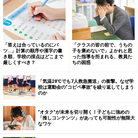
理由でバツにされると、保護者の方が不満を抱
くのも無理はありません。この問題について
は、「一定のルールに従って毅然と対応すべき
内容」と「柔軟性を持って対応すべき内容」を
分けて考えることが大切だと私は考えていま
「答えは合っているのにバ
「クラスの皆の前で、うちの
ツ…」計算の順序や漢字の書
子を褒めないで」よかれと思
す。頑なに一つのやり方に固執するのではな
き順、学校の採点はどこまで
った指導を拒まれる、教員た
く、バランス感覚を意識しながら取り組む必要
厳しくすべき？
ちの困惑
があるのです。
「気温28℃でも7人救急搬送」の衝撃。なぜ学
校は運動会の“コピペ事故”を繰り返してしまう
のか
漢字の書き順やとめ・はね、国の指針は
「柔軟に」
“オタク”が未来を切り開く！子どもに強めの
もちろん、いい加減なやり方や勘で解いたらたまたま正
「推しコンテンツ」があっても可能性が無限大
なワケ
解だったようなものは、不正解としても良いと思いま
す。また、「算数（数学）」や「理科」などの自然科学