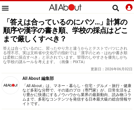
「答えは合っているのにバツ…」計算の
順序や漢字の書き順、学校の採点はどこ
まで厳しくすべき？
答えは合っているのに、習ったやり方と違うからとテストでバツにされ
る理不尽。実は文科省や文化庁の指針では「漢字のとめ・はねや書き順
は柔軟に採点すべき」と示されています。管理のしやすさを優先しがち
な学校の謎ルールを考えます。（画像：PIXTA）
更新日：
2026年06月02日
All About 編集部
「All About」は、マネー・暮らし・住宅・グルメ・旅行・健康
など多彩な分野で、その道のプロ（専門家）が、日常生活をよ
り豊かに快適にするノウハウから業界の最新動向、読み物コラ
ムまで、多彩なコンテンツを発信する日本最大級の総合情報サ
イトです。