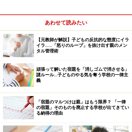
あわせて読みたい
【元教師が解説】子どもの反抗的な態度にイラ
イラ……「怒りのループ」を抜け出す親のメン
タル管理術
頑張って解いた宿題を「消しゴムで消させる」
謎ルール…子どものやる気を奪う学校の一律主
義
「宿題のマルつけは親」はもう限界？ 「一律
【A：子育て・教育ガイド 鈴木邦明氏の解
の宿題」そのものを廃止する学校が出てきてい
説】
る納得の理由
せっかく正解しているのにやり方が違うという