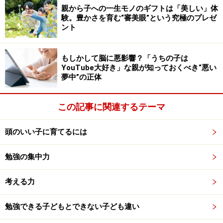
系の教科は、決められたやり方でないと成立しない概念
親から子への一生モノのギフトは「美しい」体
験。豊かさを育む“審美眼”という究極のプレゼ
があり、一定のルールに従っているものが多いです。子
ント
どもが育つ中では、そうした合理的な“正解”を学ぶこと
も大切でしょう。
もしかして脳に悪影響？「うちの子は
YouTube大好き」な親が知っておくべき“悪い
ただ難しいのは、授業で教えたやり方の一部を省略した
夢中”の正体
場合や、教師が教えたやり方とは違うけれど、それなり
に合理性があるやり方の場合などです。
この記事に関連するテーマ
例えば、よく槍玉に挙げられるのが漢字の書き順ではな
いでしょうか。文科省によると、漢字の書き順について
頭のいい子に育てるには
は柔軟に対応するようにと示されています。現在の国語
勉強の集中力
教科書で使用される漢字の書き順には、「複数存在する
もの」や「時代によって変化しているもの」もあるため
考える力
です。学習指導要領においても、小学校の低学年におい
ては「筆順」という用語が出てきますが、中学年・高学
勉強できる子どもとできない子ども違い
年では記されていません。そう考えると、「必ずその書