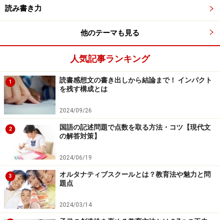
き順でなければいけない」とは言えなくなります。
読み書き力
「とめ」「はね」「はらい」なども同じような扱いで
他のテーマも見る
す。文化庁の「常用漢字表の字体・字形に関する指針
（報告）」には、以下のように明記されています。
人気記事ランキング
「長短、方向、接触の有無、はらうか、とめるか等の違
読書感想文の書き出しから結論まで！ インパクト
1
を残す構成とは
いはあっても、骨組みは共通しているため、いずれも同
じ漢字として認められる。字形の違いが字体の違いにま
2024/09/26
で及ばない限り、特定の字形だけが正しく、他は誤りで
国語の記述問題で点数を取る方法・コツ【現代文
2
あると判定することはできない」
の解答対策】
「はねているか」「はらっているか」だけで正誤を判断
2024/06/19
するのではなく、全体を見て判断すべきだということで
オルタナティブスクールとは？教育法や魅力と問
3
す。
題点
2024/03/14
判断が難しい「掛け算の順番」のジレンマ