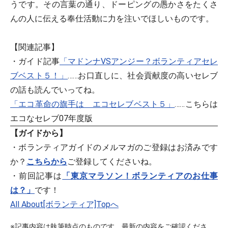
うです。その言葉の通り、ドーピングの愚かさをたくさ
んの人に伝える奉仕活動に力を注いでほしいものです。
【関連記事】
・ガイド記事
「マドンナVSアンジー？ボランティアセレ
ブベスト５！」
……お口直しに、社会貢献度の高いセレブ
の話も読んでいってね。
「エコ革命の旗手は エコセレブベスト５」
……こちらは
エコなセレブ07年度版
【ガイドから】
・ボランティアガイドのメルマガのご登録はお済みです
か？
こちらから
ご登録してくださいね。
・前回記事は
「東京マラソン！ボランティアのお仕事
は？」
です！
All About[ボランティア]Topへ
※記事内容は執筆時点のものです。最新の内容をご確認くださ