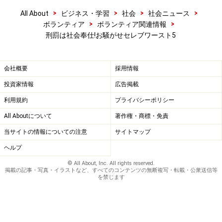
>
>
>
>
All About
ビジネス・学習
社会
社会ニュース
>
>
ボランティア
ボランティア関連情報
刑罰は社会奉仕!お騒がせセレブワースト5
会社概要
採用情報
投資家情報
広告掲載
利用規約
プライバシーポリシー
All Aboutについて
著作権・商標・免責
当サイトの情報についての注意
サイトマップ
ヘルプ
© All About, Inc. All rights reserved.
掲載の記事・写真・イラストなど、すべてのコンテンツの無断複写・転載・公衆送信等
を禁じます