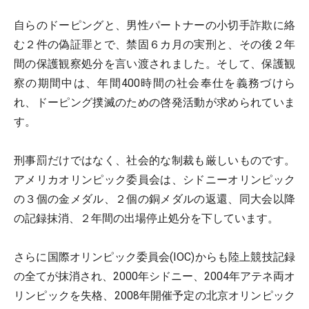
自らのドーピングと、男性パートナーの小切手詐欺に絡
む２件の偽証罪とで、禁固６カ月の実刑と、その後２年
間の保護観察処分を言い渡されました。そして、保護観
察の期間中は、年間400時間の社会奉仕を義務づけら
れ、ドーピング撲滅のための啓発活動が求められていま
す。
刑事罰だけではなく、社会的な制裁も厳しいものです。
アメリカオリンピック委員会は、シドニーオリンピック
の３個の金メダル、２個の銅メダルの返還、同大会以降
の記録抹消、２年間の出場停止処分を下しています。
さらに国際オリンピック委員会(IOC)からも陸上競技記録
の全てが抹消され、2000年シドニー、2004年アテネ両オ
リンピックを失格、2008年開催予定の北京オリンピック