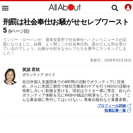
刑罰は社会奉仕!お騒がせセレブワースト
5
(6ページ目)
リンジー・ローハンが、遺体安置所で社会奉仕へ！というニュースが話
題になりました。結構、よく聞くこの社会奉仕刑。誰がどんな刑を受け
ているのでしょう。お騒がせ好きなセレブたちを勝手にランキングしま
した！
更新日：
2008年02月26日
筑波 君枝
ボランティア ガイド
在日外国人支援団体での8年間の活動でボランティアに目覚
め、さらに米国三都市で移住労働者のケアを行うNGOの活動を
視察し大いに刺激を受ける。現在はライター業に専念、自らの
ボランティア体験を元にWEBや雑誌の執筆をしています。『こ
んな募金箱に寄付してはいけない』青春出版社など著書多数。
プロフィール詳細
執筆記事一覧