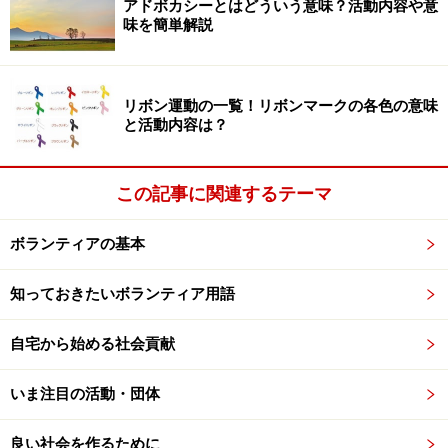
アドボカシーとはどういう意味？活動内容や意
ランティアコーディネーターに相談すると、活動のヒン
味を簡単解説
トを教えてくれます。仲間募集の簡単なチラシを作って
おいてもらったり、会合の場所に使えたりと、ボランテ
ィア団体の立ち上げには欠かせない存在です。
リボン運動の一覧！リボンマークの各色の意味
と活動内容は？
ボランティア団体の設立：仲間の募り方
この記事に関連するテーマ
ボランティア募集は、ボランティアセンターやWEBサイ
ボランティアの基本
トを賢く使いましょう。どこで行うどんな活動で、何を
担当してくれる人を求めているのか、活動日はいつなの
知っておきたいボランティア用語
かなどの基本的な情報を盛り込んだ文章を作り、ネット
のボランティア募集の掲示板や、ML、ブログなどを使っ
自宅から始める社会貢献
て流します。
いま注目の活動・団体
良い社会を作るために