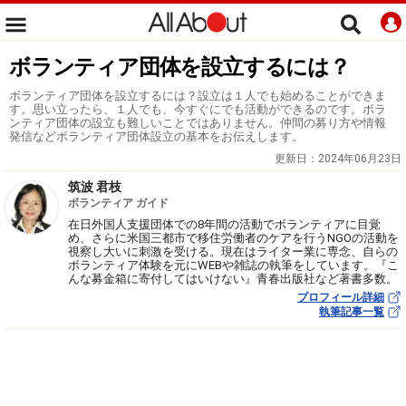
ボランティア団体を設立するには？
ボランティア団体を設立するには？設立は１人でも始めることができま
す。思い立ったら、１人でも、今すぐにでも活動ができるのです。ボラ
ンティア団体の設立も難しいことではありません。仲間の募り方や情報
発信などボランティア団体設立の基本をお伝えします。
更新日：
2024年06月23日
筑波 君枝
ボランティア ガイド
在日外国人支援団体での8年間の活動でボランティアに目覚
め、さらに米国三都市で移住労働者のケアを行うNGOの活動を
視察し大いに刺激を受ける。現在はライター業に専念、自らの
ボランティア体験を元にWEBや雑誌の執筆をしています。『こ
んな募金箱に寄付してはいけない』青春出版社など著書多数。
プロフィール詳細
執筆記事一覧