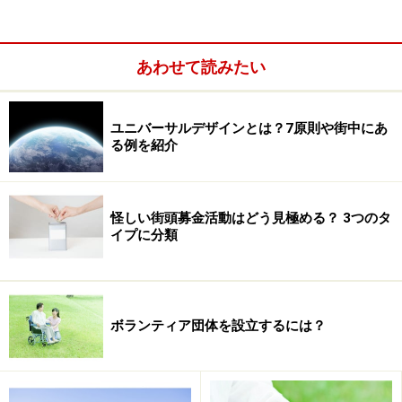
ょう。
ボランティアは自発的な行動、つまりワタシの思いが出
あわせて読みたい
発点の活動です。どんなささいな活動でもいいので、ま
ずは動いてみる。そしてそれを継続していく。あなたの
行動で社会を変えるためには、小さな行動をコツコツと
ユニバーサルデザインとは？7原則や街中にあ
る例を紹介
積み重ねていくことが大切なのです。
怪しい街頭募金活動はどう見極める？ 3つのタ
イプに分類
ボランティア団体を設立するには？