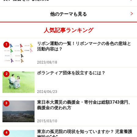
他のテーマも見る
人気記事ランキング
リボン運動の一覧！リボンマークの各色の意味と
1
活動内容は？
2023/08/18
ボランティア団体の設立：記録と情報発信
ボランティア団体を設立するには？
2
が重要
2024/06/23
“知らせる”こともボランティア活動の１つ。たとえ１人
でも活動を始めたら、記録をし、ブログなどを通じて情
東日本大震災の義援金・寄付金は総額3743億円、
3
義援金の使われ方
報発信していきましょう。その情報を見て問い合わせが
来たり、手伝いを申し出る人が出たり、意外な反響が期
2015/03/10
待できます。
東京の孤児院の現状を知っていますか？ 児童養護
4