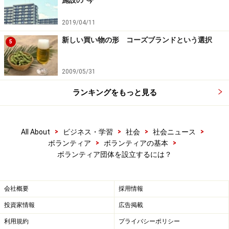
施設の“今”
2019/04/11
ボランティア団体の設立：ルールを決めよ
う！
新しい買い物の形 コーズブランドという選択
5
ボランティアは“できる人ができるときに！”が基本の行
2009/05/31
動。でも、やはり守らなければならないルールは必要で
す。
ランキングをもっと見る
年単位、月単位で大まかな活動計画を立て、誰が何を担
>
>
>
>
All About
ビジネス・学習
社会
社会ニュース
当するのかは明確に決めておきましょう。特に予算管理
>
>
ボランティア
ボランティアの基本
は大切です。会費を募ったり、助成金を申請したりする
ボランティア団体を設立するには？
場合は、経理担当１人に任せるのではなく、それをチェ
ックする役目の監査担当もおいた方が安心です。
会社概要
採用情報
【関連記事】
投資家情報
広告掲載
利用規約
プライバシーポリシー
サステナビリティ（持続可能性）とは？意味をわか