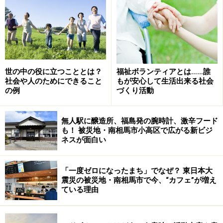
ボランティア団体を設立するには？
世の中の役に立つこととは？
福祉ボランティアとは……誰
活動を始めたものの１人じゃやっぱりつまらない。時間
社会や人のためにできること
もが安心して生活出来る社会
の例
づくり活動
的にも１人では厳しい！ そんなときには仲間を募って
ボランティア団体を作ってしまいましょう。
無人駅に醸造所、福島発の腕時計、激辛フード
も！ 被災地・南相馬市小高区で広がる新ビジ
NPO法人格を取得しようと思うと、法的な手続きが必要
ネスが面白い
ですが、任意団体として立ち上げる場合は、特別な手続
きは必要ありません。「私はボランティア団体○○を立ち
「一度ゼロになったまち」でなぜ？ 東日本大
上げました！」と宣言し、継続的な活動を始めればいい
震災の被災地・南相馬市で今、“カフェ”が増え
のです。
ている理由
この際、ぜひ活用したいのがボランティアセンター。ボ