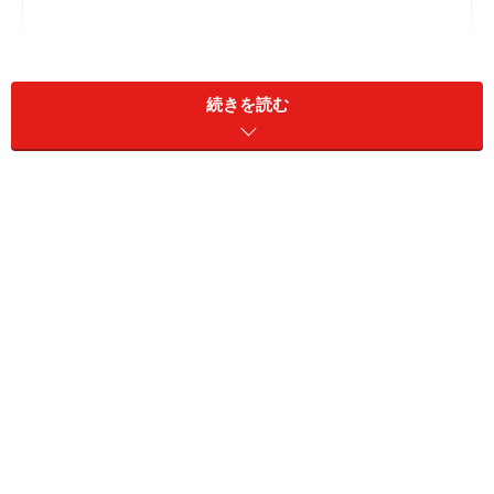
続きを読む
ボランティア団体の設立：記録と情報発信が重要
ボランティア団体の設立：ルールを決めよう！
ボランティアしたい！と思ったら、何から
始める？
お年寄りに関係することがしたいと思ったら、ご近所の
１人暮らしのお年寄りに声をかけ、困っていることがあ
ったら手助けをするでもOK! 地域を舞台に活動してみ
たいなら、駅掃除を定期的に始めてみるのでもいいでし