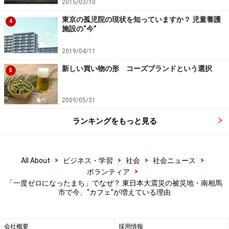
ました。
2015/03/10
東京の孤児院の現状を知っていますか？ 児童養護
4
・本格的なコワーキングスペースで、移住体験にも
施設の“今”
2019/04/11
新しい買い物の形 コーズブランドという選択
5
明るく静かな環境で仕事がはかどりそうなコワーキングスペ
ース
2009/05/31
2階はデスクワークやリモートワークに最適なコワーキ
ランキングをもっと見る
ングスペースです。
「移住したいなと思っても、30歳を超えると会社内での
>
>
>
>
All About
ビジネス・学習
社会
社会ニュース
地位が確立され、都会を離れるのが難しいという人が多
>
ボランティア
いんです。だったらこっちで同じくらい仕事をできる環
「一度ゼロになったまち」でなぜ？ 東日本大震災の被災地・南相馬
市で今、“カフェ”が増えている理由
境を作ればいいのでは？と考えまして。一般的にはカフ
ェスペースの一角にコワーキングスペースがある所が多
いですが、1日中そこで仕事をするような環境とは言い
会社概要
採用情報