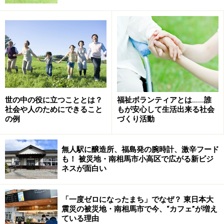
その地で今、「カフェ」が増えていると聞くと不思議に
思う人もいるかもしれません。実はカフェだけではな
く、南相馬市で個性的な起業をする人たちの姿が目立ち
ます。今回は、2024年3月2日、3日の2日間、南相馬市観
光協会が主催するサポーターツアー「南相馬のカフェの
魅力に触れるツアー」に参加して出会った移住者の起業
世の中の役に立つこととは？
福祉ボランティアとは……誰
の様子をご紹介します。
社会や人のためにできること
もが安心して生活出来る社会
の例
づくり活動
一度ゼロになったまちで、ゼロからの出発
無人駅に醸造所、福島発の腕時計、激辛フード
も！ 被災地・南相馬市小高区で広がる新ビジ
ネスが面白い
カフェ「アオスバシ」のオーナー、森山貴士さん
「一度ゼロになったまち」でなぜ？ 東日本大
震災の被災地・南相馬市で今、“カフェ”が増え
最初に伺ったのは2023年11月にオープンしたカフェ「
ア
ている理由
オスバシ
」。オーナーの森山貴士さんは、東京でITエン