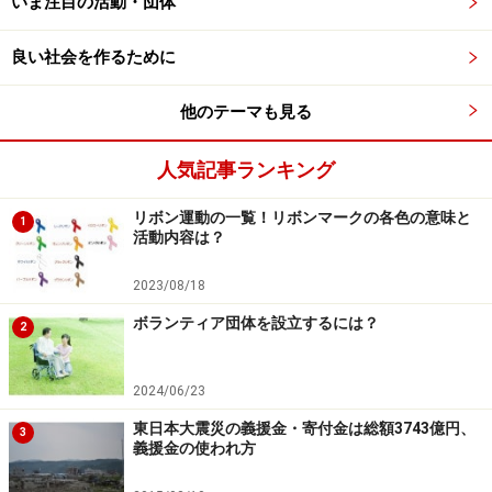
いま注目の活動・団体
良い社会を作るために
イベントスペースでは近隣だけではなく仙台市などからも講
師が訪れ、ワークショップやイベントが開かれています
他のテーマも見る
カフェ1階は全国各地のご当地パンを取りそろえたパン
人気記事ランキング
屋カフェ。森山さんの知人である世界一のバリスタがセ
レクトしたコーヒーも楽しめます。
リボン運動の一覧！リボンマークの各色の意味と
1
活動内容は？
パンは全国から選りすぐりの冷凍パンが集められていま
2023/08/18
した。南相馬市の人口比を考えると、毎日パンを焼いて
ボランティア団体を設立するには？
2
販売しても収益は期待できません。ならば、「いつでも
まちの人たちがおいしいパンを食べられるように」と、
2024/06/23
全国各地の職人さんが作った冷凍パンを集めて販売して
東日本大震災の義援金・寄付金は総額3743億円、
いるそう。1階はイベントスペースとしても使われ、こ
3
義援金の使われ方
の日はシルエットアートのワークショップが開かれてい