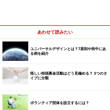
福島県南相馬市は浜通りに位置し、小高区、原町区、鹿
島区の3つの区で構成されています。東日本大震災の際
には沿岸部が津波の被害を受けました。さらに、東京電
あわせて読みたい
力福島第一原子力発電所の事故の影響で、小高区のすべ
てと原町区の南側一部が第一原発から半径20km圏内の警
ユニバーサルデザインとは？7原則や街中にあ
戒区域となり全住民が避難。残りの原町区と鹿島区の一
る例を紹介
部が半径20km以上半径30km圏内の計画的避難区域及び
緊急時避難準備区域となったまちです。
怪しい街頭募金活動はどう見極める？ 3つのタ
当時、約7万1000人だった人口のうち、3万2000人が市
イプに分類
外に避難したとのことですが、自主避難をした人がどの
くらいかは把握できていないため正確な数字は分かりま
せん。その後、避難指示が解除されたのは、2016年7月
ボランティア団体を設立するには？
です。