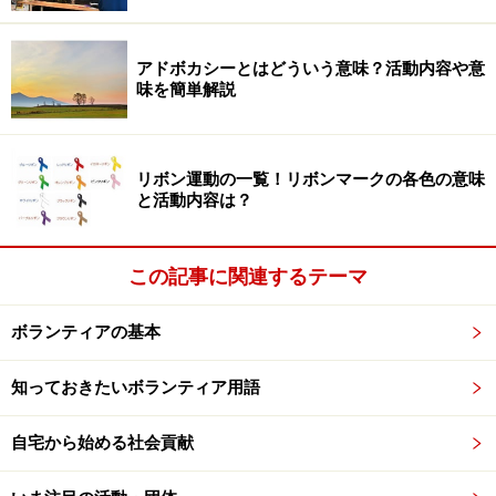
ジニアをしていましたが、2014年に原町区に移住し、避
難指示が解除された2016年に小高区へ居を移しました。
アドボカシーとはどういう意味？活動内容や意
味を簡単解説
最初は避難指示が解除されたばかりでお店も何もなかっ
たため、地元の高校生を対象にキッチンカーでコーヒー
リボン運動の一覧！リボンマークの各色の意味
などを小高駅近くで移動販売する「Odaka Micro Stand
と活動内容は？
Bar（OMSB）」を開業し、2017年4月に一般社団法人オ
ムスビを創業。カフェ事業をベースに、ITを軸とした地
この記事に関連するテーマ
域課題解決で持続可能なまちづくりを目指し、現在もフ
リーランスのITエンジニアとして働きながらアオスバシ
ボランティアの基本
を経営しています。
知っておきたいボランティア用語
・日本中のおいしいご当地パンが勢ぞろい
自宅から始める社会貢献
パンは全国から選りすぐりの冷凍パンが集められていた