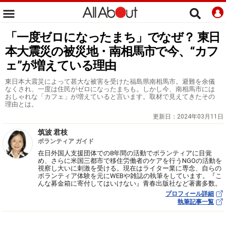
「一度ゼロになったまち」でなぜ？ 東日
本大震災の被災地・南相馬市で今、“カフ
ェ”が増えている理由
東日本大震災によって甚大な被害を受けた福島県南相馬市。避難を余儀
なくされ、一度は住民がゼロになったまちも。しかし今、南相馬市には
おしゃれな「カフェ」が増えていると言います。取材で見えてきたその
理由とは。
更新日：
2024年03月11日
筑波 君枝
ボランティア ガイド
在日外国人支援団体での8年間の活動でボランティアに目覚
め、さらに米国三都市で移住労働者のケアを行うNGOの活動を
視察し大いに刺激を受ける。現在はライター業に専念、自らの
ボランティア体験を元にWEBや雑誌の執筆をしています。『こ
んな募金箱に寄付してはいけない』青春出版社など著書多数。
プロフィール詳細
執筆記事一覧