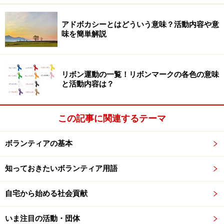
きもあるでしょう。
アドボカシーとはどういう意味？活動内容や意
今いる社会を別の視点で見ることができる様々な気づき
味を簡単解説
があること、それが福祉ボランティアの魅力です
リボン運動の一覧！リボンマークの各色の意味
と活動内容は？
福祉ボランティアの最初の一歩は小さな活
動から
この記事に関連するテーマ
ボランティアの基本
まずが出きることの小さな一歩から
知っておきたいボランティア用語
■日常の小さなことを大切にしましょう
自宅から始める社会貢献
地域の人と挨拶をしあう、声をかけあう。電車の中で席
を譲り合う、地域のルールやマナーを守る。そんなこと
いま注目の活動・団体
から始めてみましょう。