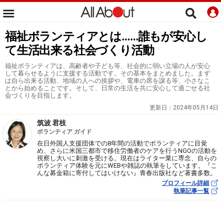
福祉ボランティアとは……誰もが安心し
て生活出来る社会づくり活動
福祉ボランティアは、高齢者や子ども等、社会的に弱い立場の人が安心
して暮らせるように支援する活動です。その基本をまとめました。まず
は自ら出来る活動、地域の人への挨拶や、電車の席を譲る等、小さなこ
とから始めることです。そして、日常の生活を共に安心して過ごせる社
会づくりを目指します。
更新日：
2024年05月14日
筑波 君枝
ボランティア ガイド
在日外国人支援団体での8年間の活動でボランティアに目覚
め、さらに米国三都市で移住労働者のケアを行うNGOの活動を
視察し大いに刺激を受ける。現在はライター業に専念、自らの
ボランティア体験を元にWEBや雑誌の執筆をしています。『こ
んな募金箱に寄付してはいけない』青春出版社など著書多数。
プロフィール詳細
執筆記事一覧