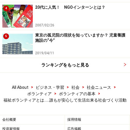
ら、在宅介護のサポート、外出介助、給食・配食、１人
20代に人気！ NGOインターンとは？
4
暮らしの家庭への訪問、点訳・音訳、手話通訳、傾聴ボ
ランティアなどがあります。
2007/02/26
ほかにも、地域での子育ての支援や、老人福祉施設や児
東京の孤児院の現状を知っていますか？ 児童養護
5
施設の“今”
童養護施設などでの手伝いや、慰問活動、盲導犬のパピ
ーウォーカー、病院ボランティアなど、福祉ボランティ
2019/04/11
アの活動は多種多様です。
ランキングをもっと見る
これらの活動は地域のボランティアセンターなどで探す
ことができます。
>
>
>
>
All About
ビジネス・学習
社会
社会ニュース
>
>
ボランティア
ボランティアの基本
福祉ボランティアとは……誰もが安心して生活出来る社会づくり活動
会社概要
採用情報
投資家情報
広告掲載