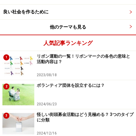
良い社会を作るために
そういったことを意識的にしていくだけでも、あなたの
周りにちょっとだけやさしい風を吹かせることができま
他のテーマも見る
す。それに気づくことこそが、福祉ボランティアの小さ
いけれど、大切な一歩です。
人気記事ランキング
リボン運動の一覧！リボンマークの各色の意味と
1
活動内容は？
活動は介護支援、地域の子育て支援等多種
多様
2023/08/18
ボランティア団体を設立するには？
2
■身近な隣人の暮らしを支えるための多様な活動があり
ます
2024/06/23
福祉ボランティアの基本は、身近な隣人の暮らしを支え
ること。できることはいろいろです。
怪しい街頭募金活動はどう見極める？ 3つのタイプ
3
に分類
たとえば、お年寄りや障害のある人を支援する活動な
2024/12/16