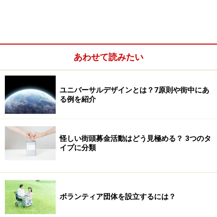
あわせて読みたい
ユニバーサルデザインとは？7原則や街中にあ
る例を紹介
怪しい街頭募金活動はどう見極める？ 3つのタ
イプに分類
もう少し狭く捉えると、障害を持つ人や、お年寄り、子
ども、シングルマザー、生活に困窮する家庭、ホームレ
ス、外国人など、弱い立場に置かれている人の生活上の
ボランティア団体を設立するには？
課題を支援することを指します。日々の生活に何らかの
問題を抱え、その支援や解決の手助けをすることが福祉