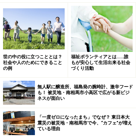
ボランティアの一般的な活動です。
福祉ボランティアの魅力は社会を別の視点
で見て気づきがある
■様々な気づきがあるのが魅力です
世の中の役に立つこととは？
福祉ボランティアとは……誰
福祉ボランティアの最大の特徴は、“当事者”とよばれる
社会や人のためにできること
もが安心して生活出来る社会
の例
づくり活動
人と向き合う活動である点です。宗教や習慣、国、地
域、年齢、性別、家庭環境、障害など、自分とは違う文
無人駅に醸造所、福島発の腕時計、激辛フード
化と、価値観の中で生きる人たちをサポートします。
も！ 被災地・南相馬市小高区で広がる新ビジ
ネスが面白い
活動を通してその人たちの視点で社会を見ると、様々な
気づきがあります。社会的に立場の弱い人たちが置かれ
「一度ゼロになったまち」でなぜ？ 東日本大
ている環境や、受けられる福祉サービスの弱さ、あるい
震災の被災地・南相馬市で今、“カフェ”が増え
ている理由
は、価値観の違う人の意見や考え方を知ることでの気づ