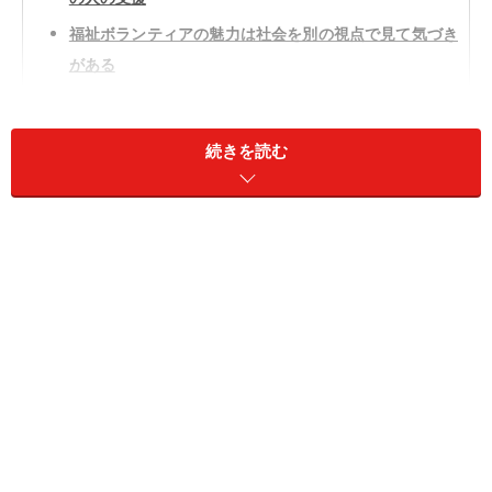
福祉ボランティアの魅力は社会を別の視点で見て気づき
がある
最初の一歩は地域の人に挨拶等出来る活動から
活動は介護支援、地域の子育て支援等多種多様
続きを読む
共に普通の生活が出来る社会作りを目的とした活動
■人が幸せに暮らすための活動です
福祉は、幸福や良く生きることを意味し、どんな人も幸
せに安心して暮らすことを指しています。つまり人が安
心して生きるために関わることのすべてが福祉なので
す。その意味では、環境ボランティアも国際協力ボラン
ティアも、大きな意味では福祉ボランティアに含まれま
す。