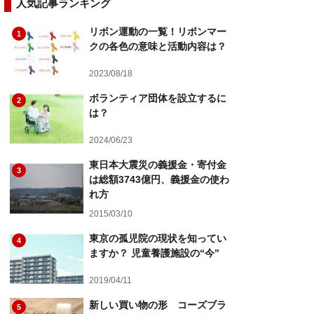
人気記事ランキング
リボン運動の一覧！リボンマー
1
クの各色の意味と活動内容は？
2023/08/18
ボランティア団体を設立するに
2
は？
2024/06/23
東日本大震災の義援金・寄付金
3
は総額3743億円、義援金の使わ
れ方
2015/03/10
東京の孤児院の現状を知ってい
4
ますか？ 児童養護施設の“今”
2019/04/11
新しい買い物の形 コーズブラ
5