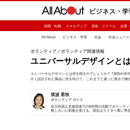
ビジネス・学
就職・転職
スキルアップ
資格・スクール
起業
All About
ビジネス・学習
社会
社会ニュース
ボランティア
／ボランティア関連情報
ユニバーサルデザインとは
ユニバーサルデザインとは何を指すのでしょうか？ 7原則や街
すく設計された製品に目を向けて、これまでと違った視点で物
筑波 君枝
ボランティア ガイド
在日外国人支援団体での8年間の活動でボランティ
察し大いに刺激を受ける。現在はライター業に専念
んな募金箱に寄付してはいけない』青春出版社な