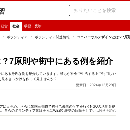
習
・経営
社会
学習・受験
ボランティア
ボランティア関連情報
ユニバーサルデザインとは？7原
？7原則や街中にある例を紹介
中にある身近な例を紹介していきます。誰もが社会で生活する上で利用しや
を見るきっかけを作って見ませんか？
更新日：2024年12月29日
アに目覚め、さらに米国三都市で移住労働者のケアを行うNGOの活動を視
、自らのボランティア体験を元にWEBや雑誌の執筆をしています。『こ
...続きを読む
ど著書多数。