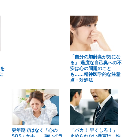
「自分の加齢臭が気にな
る」 過度な自己臭への不
康を
安は心の問題のこと
こ
も……精神医学的な注意
点・対処法
更年期ではなく「心の
「バカ！ 早くしろ！」
SOS」かも……強いイラ
止められない暴言は、性