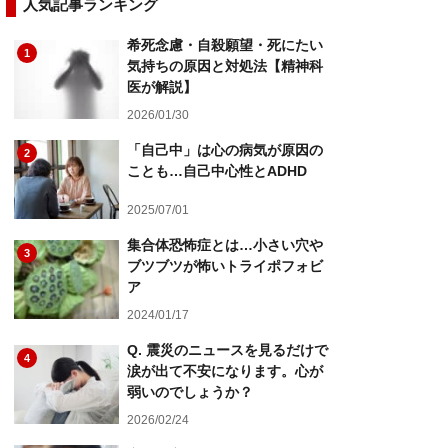
人気記事ランキング
希死念慮・自殺願望・死にたい
1
気持ちの原因と対処法【精神科
医が解説】
2026/01/30
「自己中」は心の病気が原因の
2
ことも…自己中心性とADHD
2025/07/01
集合体恐怖症とは…小さい穴や
3
ブツブツが怖いトライポフォビ
ア
2024/01/17
Q. 震災のニュースを見るだけで
4
涙が出て不安になります。心が
弱いのでしょうか？
2026/02/24