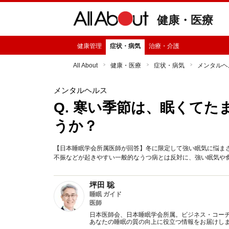
健康・医療
健康管理
症状・病気
治療・介護
All About
健康・医療
症状・病気
メンタルヘ
メンタルヘルス
Q. 寒い季節は、眠くて
うか？
【日本睡眠学会所属医師が回答】冬に限定して強い眠気に悩ま
不振などが起きやすい一般的なうつ病とは反対に、強い眠気や
坪田 聡
睡眠 ガイド
医師
日本医師会、日本睡眠学会所属。ビジネス・コー
あなたの睡眠の質の向上に役立つ情報をお届けし