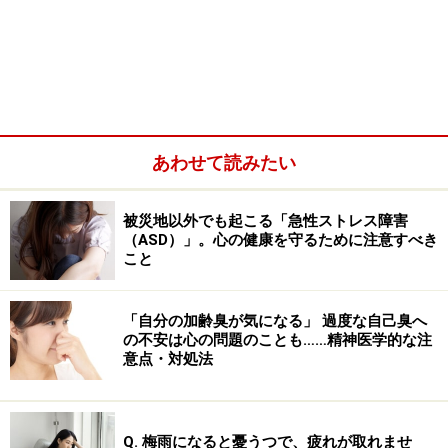
あわせて読みたい
被災地以外でも起こる「急性ストレス障害
（ASD）」。心の健康を守るために注意すべき
体臭への影響という観点では、汗をかいたときの皮脂成
こと
分に更年期特有の変化が現れるため、体臭が強くなりや
すいことが知られています。さらに、加齢臭の原因とさ
「自分の加齢臭が気になる」 過度な自己臭へ
の不安は心の問題のことも……精神医学的な注
れる「ノネナール」と呼ばれる成分も増加します。ま
意点・対処法
た、更年期症状によって汗をかきやすくなっている場合
は、その汗に含まれる臭い成分が体臭をより強める要因
にもなります。
Q. 梅雨になると憂うつで、疲れが取れませ