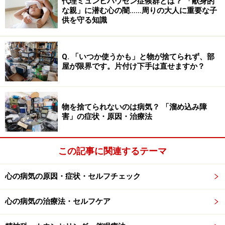
代理ミュンヒハウゼン症候群とは？ 「献身的
間もくつろげなくなったりと、日常生活にもさまざまな
な親」に潜む心の闇……周りの大人に重要な子
供を守る知識
マイナスの影響が出てしまいます。
臭いそのものではなく、心の問題として対処していく必
Q. 「いつか使うかも」と物が捨てられず、部
要があります。
屋が限界です。片付け下手は直せますか？
「どうしても気にし過ぎてしまう」場合の
精神科的アプローチ
物を捨てられないのは病気？ 「溜め込み障
害」の症状・原因・治療法
端的に言えば、自分の臭いが少し気になったり心配だっ
たりする場合でも、日常生活に大きな支障を来していな
この記事に関連するテーマ
い限りは、さほど問題ではありません。「年齢相当の加
齢臭はあるのかもしれないけれど、あまり深刻に考えず
心の病気の原因・症状・セルフチェック
に毎日を過ごしましょう」というアドバイスがすんなり
受け入れられるようであれば、それで十分です。
心の病気の治療法・セルフケア
ただし、場合によっては脳内の神経伝達物質に関わる問