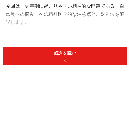
今回は、更年期に起こりやすい精神的な問題である「自
己臭への悩み」への精神医学的な注意点と、対処法を解
説します。
更年期に体臭が変化するのはなぜ？ 女性ホ
ルモン低下と臭いの関係
続きを読む
女性の更年期は、一般的に40代後半から50代にかけての
時期に起こります。この時期には、体内で多くの生理学
的変化が起こりますが、なかでも顕著なのが女性ホルモ
ンの分泌量の低下です。個人差はありますが、20～30代
の頃と比べてホルモン量が大きく減少することで、さま
ざまな「更年期症状」を引き起こします。