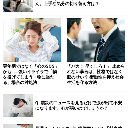
ん。上手な気分の切り替え方は？
日常生活への影響は？ 臭い自体よりも「気
にし過ぎ」が問題になることも
自分の臭いに気を配ることは、社会生活上のエチケット
として悪いことではありません。実際に体臭が強い場合
は、本人にとっても気になる問題でしょうし、意識して
適切にケアすることは大切です。
更年期ではなく「心のSOS」
「バカ！ 早くしろ！」 止めら
しかし、「加齢臭がひどいかも」「周りに不快に思われ
かも……強いイライラで「物
れない暴言は、性格ではなく
ているかも」と、自己臭に対する不安に心がとらわれ過
を投げてしまう・物に当た
脳のせい？ 衝動性を抑え社会
る」場合の対処法
生活を守る方法
ぎてしまう人もいます。実際には、周りは気にしていな
いにもかかわらず、人との距離感や相手のしぐさに必要
以上に敏感になってしまったり、自分が臭わないかを確
Q. 震災のニュースを見るだけで涙が出て不安
になります。心が弱いのでしょうか？
認する行為が止められなくなったりすることもあるので
す。こうした強迫観念的な思考や行動パターンに陥って
しまうと、人に会うための外出を避けたり、家族との時