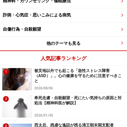
精神科・カウンセリング・催眠療法
題が、そうしたアドバイスも受け入れにくくなることが
詐病・心気症・思いこみによる病気
あります。例えば、脳内のセロトニン分泌に関わる問題
がある場合は、自分ではコントロールできないほどの過
自傷行為・自殺願望
度の不安を覚える可能性もあります。そうした問題の原
因に対応できる治療を受け、過度な不安を和らげること
他のテーマも見る
も大切です。
人気記事ランキング
更年期の体臭の変化は、ホルモンバランスの変動に伴う
被災地以外でも起こる「急性ストレス障害
自然な生理現象です。ただし、それを必要以上に気にし
1
（ASD）」。心の健康を守るために注意すべきこ
過ぎることで、生活の質が下がってしまうのは避けたい
と
ところです。気になる症状があれば、一人で抱え込ま
2026/08/06
ず、婦人科や心療内科、精神科などの専門家に相談する
希死念慮・自殺願望・死にたい気持ちの原因と対
2
ことが大切な一歩となります。
処法【精神科医が解説】
2026/01/30
※記事内容は執筆時点のものです。最新の内容をご確認くださ
い。
西太后、残虐な逸話が残る清王朝末期支配者
3