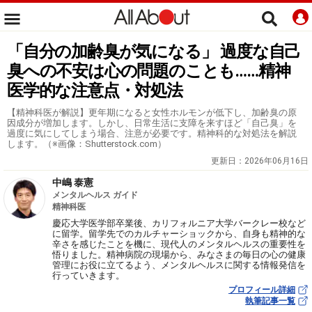
「自分の加齢臭が気になる」 過度な自己
臭への不安は心の問題のことも……精神
医学的な注意点・対処法
【精神科医が解説】更年期になると女性ホルモンが低下し、加齢臭の原
因成分が増加します。しかし、日常生活に支障を来すほど「自己臭」を
過度に気にしてしまう場合、注意が必要です。精神科的な対処法を解説
します。（※画像：Shutterstock.com）
更新日：
2026年06月16日
中嶋 泰憲
メンタルヘルス ガイド
精神科医
慶応大学医学部卒業後、カリフォルニア大学バークレー校など
に留学。留学先でのカルチャーショックから、自身も精神的な
辛さを感じたことを機に、現代人のメンタルヘルスの重要性を
悟りました。精神病院の現場から、みなさまの毎日の心の健康
管理にお役に立てるよう、メンタルヘルスに関する情報発信を
行っていきます。
プロフィール詳細
執筆記事一覧