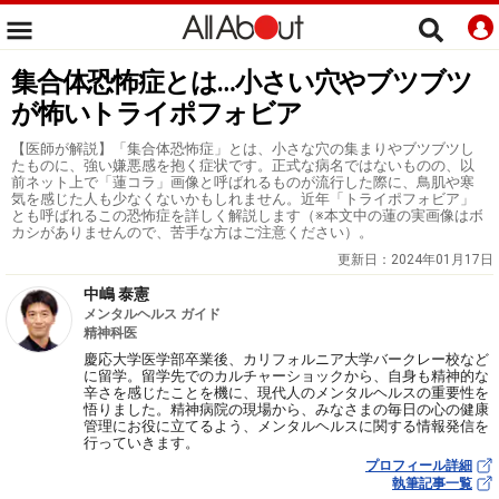
集合体恐怖症とは…小さい穴やブツブツ
が怖いトライポフォビア
【医師が解説】「集合体恐怖症」とは、小さな穴の集まりやブツブツし
たものに、強い嫌悪感を抱く症状です。正式な病名ではないものの、以
前ネット上で「蓮コラ」画像と呼ばれるものが流行した際に、鳥肌や寒
気を感じた人も少なくないかもしれません。近年「トライポフォビア」
とも呼ばれるこの恐怖症を詳しく解説します（※本文中の蓮の実画像はボ
カシがありませんので、苦手な方はご注意ください）。
更新日：
2024年01月17日
中嶋 泰憲
メンタルヘルス ガイド
精神科医
慶応大学医学部卒業後、カリフォルニア大学バークレー校など
に留学。留学先でのカルチャーショックから、自身も精神的な
辛さを感じたことを機に、現代人のメンタルヘルスの重要性を
悟りました。精神病院の現場から、みなさまの毎日の心の健康
管理にお役に立てるよう、メンタルヘルスに関する情報発信を
行っていきます。
プロフィール詳細
執筆記事一覧