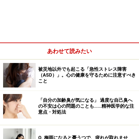
あわせて読みたい
被災地以外でも起こる「急性ストレス障害
（ASD）」。心の健康を守るために注意すべき
それでその「恐怖症」は、実は精神疾患の中では最も頻
こと
度の高い問題の１つです。その頻度に関しては、仮に
100人の人がいれば、そのうちの5～10人に関しては、日
「自分の加齢臭が気になる」 過度な自己臭へ
常、強い不安や恐怖を覚える何かがあり、それに対する
の不安は心の問題のことも……精神医学的な注
恐怖症が成立していると推定されています。
意点・対処法
今回は恐怖の対象が、小さな穴の集合体やブツブツなど
の、いわゆる「集合体恐怖症（トライポフォビア）」を
Q. 梅雨になると憂うつで、疲れが取れませ