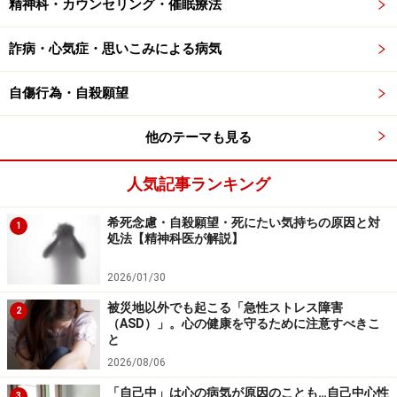
精神科・カウンセリング・催眠療法
の言葉を使用したのが、きっかけだとも言われていま
す。
詐病・心気症・思いこみによる病気
自傷行為・自殺願望
恐怖症の好発年齢・原因……別のものへの恐
怖感が影響し悪化することも
他のテーマも見る
恐怖症を発症する年齢にはピークが2つあり、まず5歳か
人気記事ランキング
ら9歳までの小児期が最初のピークで、もう１つは20代
希死念慮・自殺願望・死にたい気持ちの原因と対
前半です。
1
処法【精神科医が解説】
その最初のピーク、5歳から9歳までの小児期では、恐怖
2026/01/30
症の対象は、動物や雷、地震など自然の中の何か、ある
被災地以外でも起こる「急性ストレス障害
2
いは自然現象に関わるものが多いです。一方、何か社会
（ASD）」。心の健康を守るために注意すべきこ
と
的な状況を恐怖の対象にするケースは、恐怖症のもう１
2026/08/06
つのピーク、２0代で現れやすい問題です。それで、今
「自己中」は心の病気が原因のことも…自己中心性
3