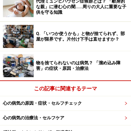
代理ミュンヒハウゼン症候群とは？ 「献身的
まず、「集合体恐怖症」「トライポフォビア」といった
な親」に潜む心の闇……周りの大人に重要な子
供を守る知識
言葉はいかにも病名らしく聞こえるかもしれませんが、
まだ正式な病名ではないことを始めに指摘しておきま
す。「トライポフォビア」の「フォビア（phobia）」と
Q. 「いつか使うかも」と物が捨てられず、部
は英語で「恐怖症」を指す語です。
精神医学で何らかの
屋が限界です。片付け下手は直せますか？
恐怖症を言う際、一般的に
恐怖の対象をギリシア語など
で「フォビア」の前につけてあらわします。
例えば、閉
物を捨てられないのは病気？ 「溜め込み障
所恐怖はクラストフォビア、水への恐怖はハイドロフォ
害」の症状・原因・治療法
ビアといった具合です。これと同じ具合に作られた言葉
が「トライポフォビア」で、「トライポ」は「小さな
穴」を表すギリシア語から来ています。
この記事に関連するテーマ
心の病気の原因・症状・セルフチェック
そうした小さな穴がブツブツ集まる、蜂の巣や蓮の実な
どが苦手な人は、かなり以前からいたはずですが、それ
心の病気の治療法・セルフケア
を意味する集合体恐怖症が世間に出てきたのは、比較的
最近の話で、それは10数年ほど前、ネット上で
誰かが
こ