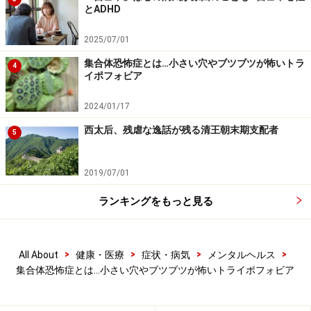
回のトライポフォビアでは、その対象は、ブツブツ模様
とADHD
で、それは無論、社会的な状況ではなく、自然の中に存
在する何かですので、そうした恐怖症のピークが出る、
2025/07/01
小さな子供の頃から、ブツブツをかなり苦手にしていた
集合体恐怖症とは…小さい穴やブツブツが怖いトラ
4
イポフォビア
かもしれません。
2024/01/17
恐怖症の発症要因に関しては、他の精神疾患と同じく不
西太后、残虐な逸話が残る清王朝末期支配者
5
明な点が多々ありますが、恐怖症の場合、精神分析など
を通じて、何か心理的な要因がはっきりすることもあり
2019/07/01
ます。
ランキングをもっと見る
例えば犬、猫など動物への恐怖は小児期に現われやすい
です。これから大人になっていくためにクリアしなくて
はならない、その時期特有の発達課題が、それに関わる
>
>
>
>
All About
健康・医療
症状・病気
メンタルヘルス
集合体恐怖症とは…小さい穴やブツブツが怖いトライポフォビア
場合もあります。精神医学では有名な、「馬に恐怖を覚
える少年」が、その分かりやすい例です。それは、精神