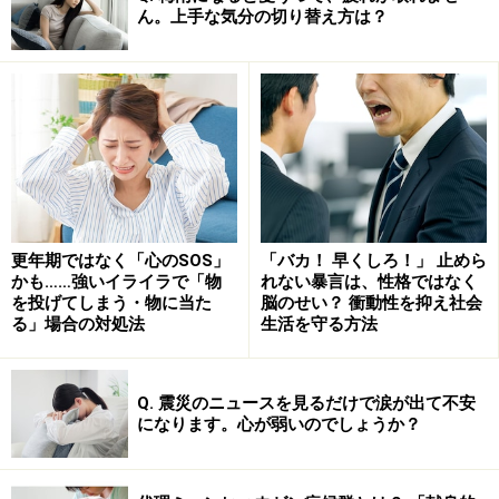
ん。上手な気分の切り替え方は？
詳しく解説します。
＜目次＞
恐怖症とは……何かに強い嫌悪感や恐怖感を覚えすぎる
問題
集合体恐怖症とは……小さな穴の集合体に恐怖する気持
ち
更年期ではなく「心のSOS」
「バカ！ 早くしろ！」 止めら
かも……強いイライラで「物
れない暴言は、性格ではなく
恐怖症の好発年齢・原因……別のものへの恐怖感が影響
を投げてしまう・物に当た
脳のせい？ 衝動性を抑え社会
し悪化することも
る」場合の対処法
生活を守る方法
恐怖症は克服すべき？ 治し方と治療の目安
Q. 震災のニュースを見るだけで涙が出て不安
になります。心が弱いのでしょうか？
集合体恐怖症とは……小さな穴の集合体に恐
怖する気持ち