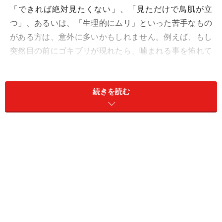
「できれば絶対見たくない」、「見ただけで鳥肌が立
つ」、あるいは、「生理的にムリ」といった苦手なもの
がある方は、意外に多いかもしれません。例えば、もし
突然目の前にゴキブリが現れたら、噛まれる事を怖れて
といった訳ではなく、その気持ちの悪さに思わず悲鳴を
出す方は結構いらっしゃるかもしれません。
続きを読む
こうした何かへの嫌悪感は、通常、日常生活で大きな問
題にはなりにくいですが、場合によっては、何かへの不
快感が通常のレベルをはっきり超えている場合もあり、
そうした際は、精神科での治療が望ましい、「恐怖症」
のレベルになっている可能性もあります。