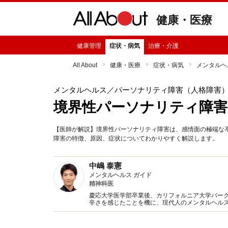
健康・医療
健康管理
症状・病気
治療・介護
All About
健康・医療
症状・病気
メンタルヘ
メンタルヘルス
／パーソナリティ障害（人格障害
境界性パーソナリティ障害
【医師が解説】境界性パーソナリティ障害は、感情面の極端な
障害の特徴、原因、症状についてわかりやすく解説します。
中嶋 泰憲
メンタルヘルス ガイド
精神科医
慶応大学医学部卒業後、カリフォルニア大学バー
辛さを感じたことを機に、現代人のメンタルヘル
管理にお役に立てるよう、メンタルヘルスに関す