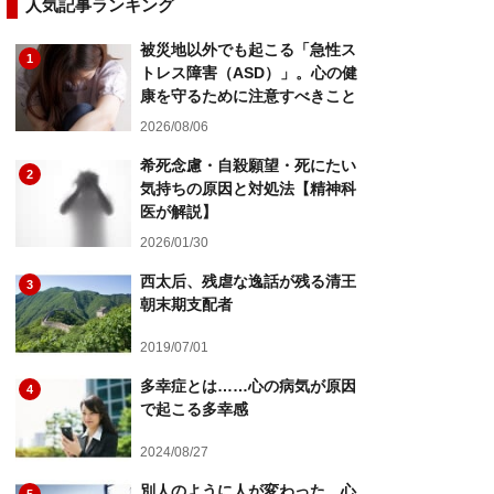
人気記事ランキング
被災地以外でも起こる「急性ス
1
トレス障害（ASD）」。心の健
康を守るために注意すべきこと
2026/08/06
希死念慮・自殺願望・死にたい
2
気持ちの原因と対処法【精神科
医が解説】
2026/01/30
西太后、残虐な逸話が残る清王
3
朝末期支配者
2019/07/01
多幸症とは……心の病気が原因
4
で起こる多幸感
2024/08/27
別人のように人が変わった…心