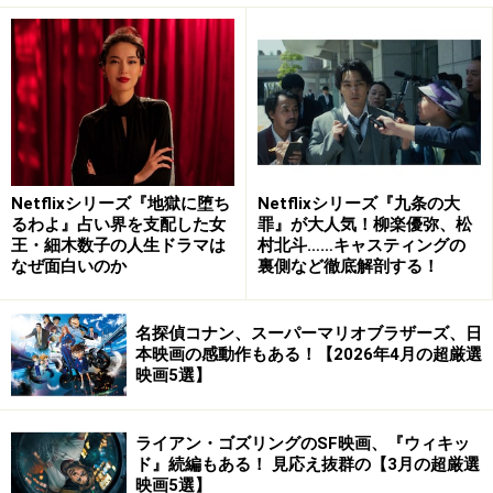
――ではオリジナルのドラマに縛られることなく、比較
的自由に制作することができたんですね。
上田監督
：そうですね。ただ僕は原作のある実写長編を
手がけるのは初めてなんです。また全16話の連続ドラマ
を1本の映画にするので、どこを切り取ってストーリー
を作り上げていくのかという点は悩みました。共同脚本
Netflixシリーズ『地獄に堕ち
Netflixシリーズ『九条の大
るわよ』占い界を支配した女
罪』が大人気！柳楽優弥、松
の岩下悠子さんとプロット作りを1、2年かけて行い、岩
王・細木数子の人生ドラマは
村北斗……キャスティングの
下さんに初稿から5稿まで執筆いただき、その後を僕が
なぜ面白いのか
裏側など徹底解剖する！
引き継ぎました。
名探偵コナン、スーパーマリオブラザーズ、日
連続ドラマ6話くらいまでの“権力者を成敗する”という物
本映画の感動作もある！【2026年4月の超厳選
映画5選】
語をベースにすることは早期に決まったのですが、何を
削って、どこにオリジナルの要素を入れるのかなど、あ
あでもないこうでもないと考えて、6稿を書き上げた時
ライアン・ゴズリングのSF映画、『ウィキッ
ド』続編もある！ 見応え抜群の【3月の超厳選
点で、内野聖陽さんに出演依頼をしたんです。
映画5選】