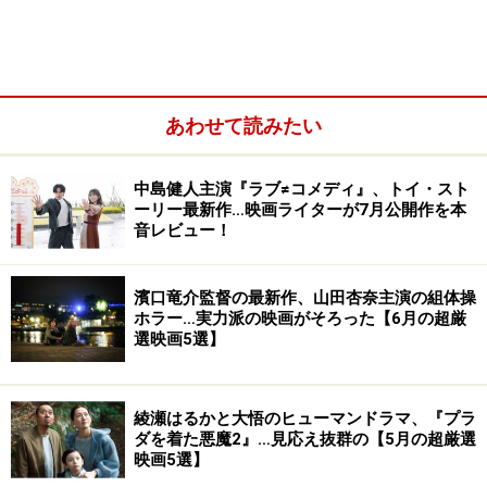
あわせて読みたい
中島健人主演『ラブ≠コメディ』、トイ・スト
ーリー最新作…映画ライターが7月公開作を本
音レビュー！
濱口竜介監督の最新作、山田杏奈主演の組体操
上田慎一郎監督（以下、上田監督）
：なかったですね。
ホラー…実力派の映画がそろった【6月の超厳
選映画5選】
プロットの段階で一度チェックしていただき、その後、
脚本が完成したときにもチェックしていただいているの
ですが、リクエストもありませんでしたし、NGもありま
綾瀬はるかと大悟のヒューマンドラマ、『プラ
せんでした。
ダを着た悪魔2』…見応え抜群の【5月の超厳選
映画5選】