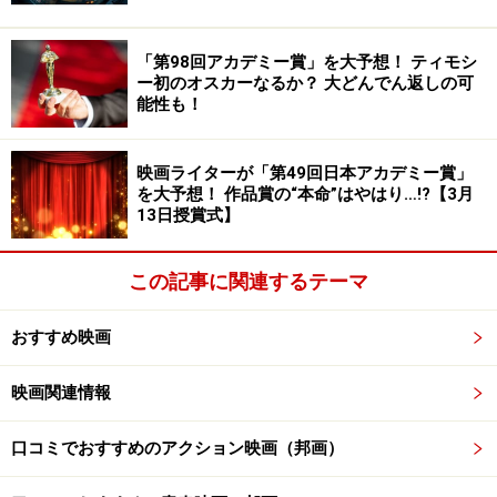
「第98回アカデミー賞」を大予想！ ティモシ
内野聖陽さんと脚本作りからガッツリ組ん
ー初のオスカーなるか？ 大どんでん返しの可
だ！
能性も！
映画ライターが「第49回日本アカデミー賞」
を大予想！ 作品賞の“本命”はやはり…!?【3月
（C）2024アングリースクワッド製作委員会
13日授賞式】
――主演の内野聖陽さんのキャスティングは監督が決め
たのですか？
この記事に関連するテーマ
おすすめ映画
上田監督
：主人公の熊沢役は内野聖陽さんにお願いした
いとプロデューサーに相談して、出演を依頼しました。
映画関連情報
僕はこれまで、実力はあるけれどメジャーではない俳優
口コミでおすすめのアクション映画（邦画）
たちと作品作りをしてきたので、内野さんのようなメジ
ャーな俳優たちと同じような作品作りができるのだろう