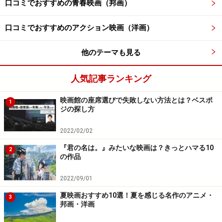
口コミでおすすめの青春映画（邦画）
かという一抹の不安はありました。でも内野さんとお会
いしたら「撮影前からガッツリと肩を組んで一緒に作り
口コミでおすすめのアクション映画（洋画）
たい。それができるのなら出演します」とおっしゃって
他のテーマも見る
くださり、脚本を読んでもらい、引き受けていただける
ことになりました。
人気記事ランキング
――では撮影前から、内野さんとは打ち合わせを重ねて
映画館の座席選びで失敗しない方法とは？ベスポ
1
ジの探し方
いったのですね。
2022/02/02
上田監督
：内野さんとは何度も会って、打ち合わせを重
『君の名は。』みたいな映画は？きっとハマる10
2
ねましたね。妥協を許さない人なので、徹底的に話し合
の作品
って脚本をブラッシュアップしていきました。
2022/09/01
＞次ページ：「こういう現場は珍しい」と俳優たちが言
夏映画おすすめ10選！夏を感じる名作のアニメ・
3
邦画・洋画
う“上田監督ならでは”の理由