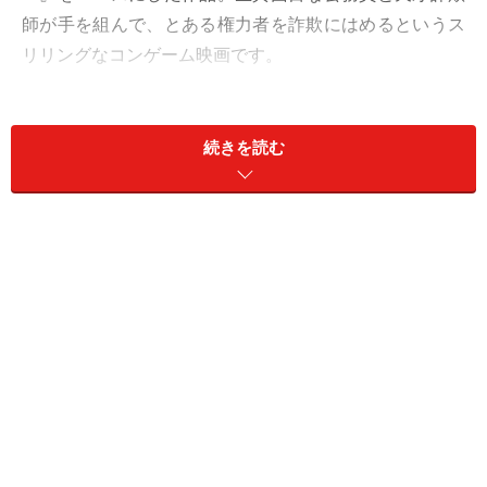
師が手を組んで、とある権力者を詐欺にはめるというス
リリングなコンゲーム映画です。
今回は上田監督にこの作品の撮影エピソード、そして監
督のキャリアから影響を受けた作品についてもインタビ
続きを読む
ューしました。
原作ありの実写長編は初めてで
――『アングリースクワッド 公務員と7人の詐欺師』（以
下、『アングリースクワッド』）は、韓国ドラマをベー
スにした作品だそうですが、リメイクするにあたり、韓
国のドラマ制作側から何かリクエストはありましたか？