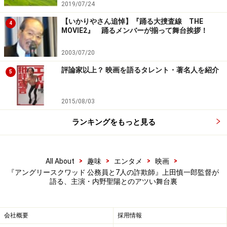
2019/07/24
※記事内容は執筆時点のものです。最新の内容をご確認くださ
い。
【いかりやさん追悼】『踊る大捜査線 THE
4
MOVIE2』 踊るメンバーが揃って舞台挨拶！
次のページへ
1
/
3
2003/07/20
評論家以上？ 映画を語るタレント・著名人を紹介
5
2015/08/03
ランキングをもっと見る
>
>
>
>
All About
趣味
エンタメ
映画
『アングリースクワッド 公務員と7人の詐欺師』上田慎一郎監督が
語る、主演・内野聖陽とのアツい舞台裏
会社概要
採用情報