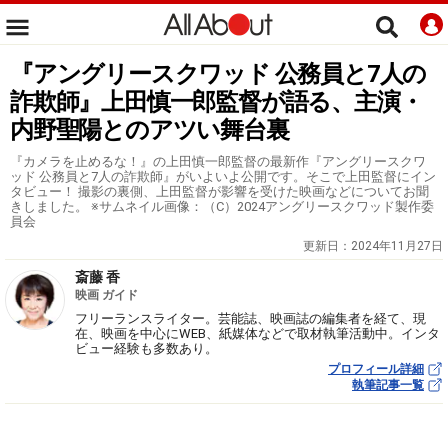
『アングリースクワッド 公務員と7人の
詐欺師』上田慎一郎監督が語る、主演・
内野聖陽とのアツい舞台裏
『カメラを止めるな！』の上田慎一郎監督の最新作『アングリースクワ
ッド 公務員と7人の詐欺師』がいよいよ公開です。そこで上田監督にイン
タビュー！ 撮影の裏側、上田監督が影響を受けた映画などについてお聞
きしました。 ※サムネイル画像：（C）2024アングリースクワッド製作委
員会
更新日：
2024年11月27日
斎藤 香
映画 ガイド
フリーランスライター。芸能誌、映画誌の編集者を経て、現
在、映画を中心にWEB、紙媒体などで取材執筆活動中。インタ
ビュー経験も多数あり。
プロフィール詳細
執筆記事一覧