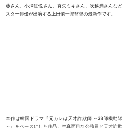
葵さん、小澤征悦さん、真矢ミキさん、吹越満さんなど
スター俳優が出演する上田慎一郎監督の最新作です。
本作は韓国ドラマ『元カレは天才詐欺師 ～38師機動隊
～』をベースにした作品。生真面目な公務員と天才詐欺