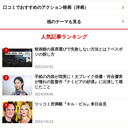
口コミでおすすめのアクション映画（洋画）
他のテーマも見る
（C）2024「六人の嘘つきな大学生」製作委員会
浅倉秋成の大ヒット小説『六人の嘘つきな大学生』（角
人気記事ランキング
川文庫刊）の映画化作品。大学生を浜辺美波、赤楚衛
映画館の座席選びで失敗しない方法とは？ベスポ
1
二、佐野勇斗、山下美月、倉悠貴、西垣匠という若手俳
ジの探し方
優たちが演じています。
2022/02/02
人気企業の新卒採用で最終面接に残った6人の大学生。
手紙の内容が現実に！大ブレイク俳優・河合優実
2
が憧れの監督作『ナミビアの砂漠』に出演して感
とても仲良くなった彼らはグループで採用を目指すけれ
じたこと
ど、それぞれに疑いの目を向ける羽目に……。
2024/09/06
ツッコミ所満載『キル・ビル』来日会見
3
友情が生まれかけていた6人の人間関係が崩れて本音が
見えるプロセスや、彼らの隠し事などがミステリータッ
2003/10/22
チで描かれていくという展開にハラハラします。俳優た