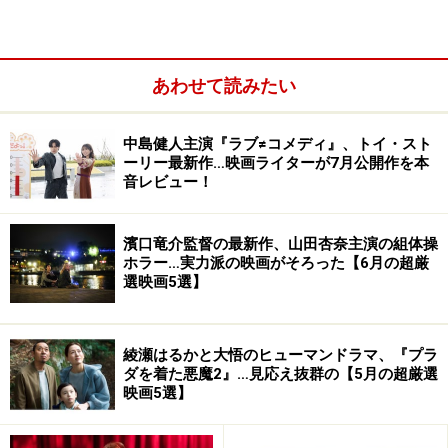
（C）2024 WARNER BROS. ENT. ALL RIGHTS RESERVED
あわせて読みたい
何者かに誘拐されたレッド・ワン（サンタクロース）を
サンタクロース護衛隊が決死の覚悟で探しまくるという
中島健人主演『ラブ≠コメディ』、トイ・スト
アクションコメディー。ドウェイン・ジョンソン、クリ
ーリー最新作…映画ライターが7月公開作を本
ス・エヴァンスが怪演を見せてくれます。めっちゃくち
音レビュー！
ゃバカバカしく、サンタクロース映画の中でもかなり変
化球ですが、だからこそ楽しい！
濱口竜介監督の最新作、山田杏奈主演の組体操
ホラー…実力派の映画がそろった【6月の超厳
選映画5選】
演出は『ジュマンジ』シリーズのジェイク・カスダン監
督。ドタバタコメディーは大得意ですからね。スカッと
笑えて、日頃の疲れも吹っ飛びますよ。
綾瀬はるかと大悟のヒューマンドラマ、『プラ
ダを着た悪魔2』…見応え抜群の【5月の超厳選
映画5選】
監督：ジェイク・カスダン