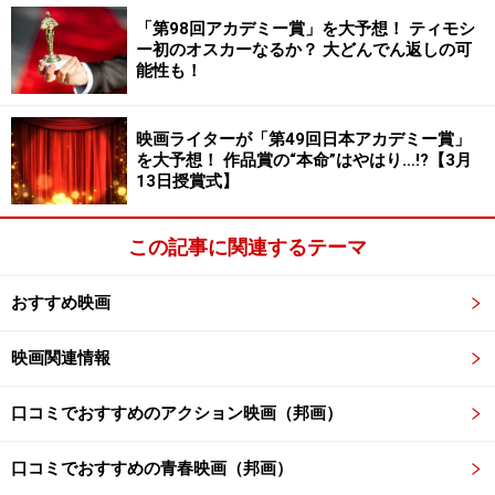
ール・メスカルが、本作では剣闘士として壮絶なバトル
「第98回アカデミー賞」を大予想！ ティモシ
ー初のオスカーなるか？ 大どんでん返しの可
を展開。こんなに振り幅のある俳優だったのかと驚きで
能性も！
す。
映画ライターが「第49回日本アカデミー賞」
そして悪役を演じるデンゼル・ワシントン！ 超悪役を余
を大予想！ 作品賞の“本命”はやはり…!?【3月
13日授賞式】
裕しゃくしゃくの芝居で見せていて素晴らしい！
前作が傑作だとハードルが上がりがちな続編ですが、そ
この記事に関連するテーマ
んなハードルはスルッとクリア。ぜひ大スクリーンで見
おすすめ映画
てほしい作品です。
映画関連情報
監督：リドリー・スコット
口コミでおすすめのアクション映画（邦画）
4：『六人の嘘つきな大学生』2024年11月
口コミでおすすめの青春映画（邦画）
22日公開