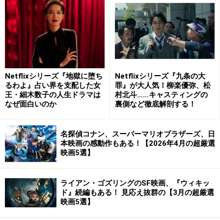
3：『グラディエーターII 英雄を呼ぶ声』
2024年11月15日公開
（C）2024 PARAMOUNT PICTURES
Netflixシリーズ『地獄に堕ち
Netflixシリーズ『九条の大
るわよ』占い界を支配した女
罪』が大人気！柳楽優弥、松
王・細木数子の人生ドラマは
村北斗……キャスティングの
アカデミー賞作品賞、主演男優賞（ラッセル・クロウ）
なぜ面白いのか
裏側など徹底解剖する！
を受賞した傑作『グラディエーター』の続編がなんと24
年ぶりに映画化されました！
名探偵コナン、スーパーマリオブラザーズ、日
本映画の感動作もある！【2026年4月の超厳選
ローマ軍に妻を殺されたルシアス（ポール・メスカル）
映画5選】
は、闇の奴隷商人（デンゼル・ワシントン）に気に入ら
れ剣闘士に。コロセウムでの戦いで圧倒的な強さを見せ
ライアン・ゴズリングのSF映画、『ウィキッ
るルシアスですが、実は復讐を胸に秘めていたのです。
ド』続編もある！ 見応え抜群の【3月の超厳選
映画5選】
『異人たち』でも繊細で素晴らしい演技を見せていたポ