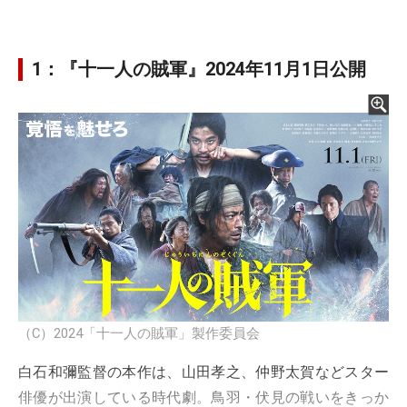
1：『十一人の賊軍』2024年11月1日公開
（C）2024「十一人の賊軍」製作委員会
白石和彌監督の本作は、山田孝之、仲野太賀などスター
俳優が出演している時代劇。鳥羽・伏見の戦いをきっか