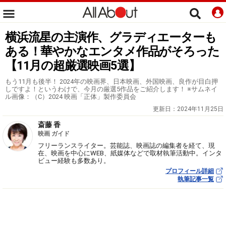
横浜流星の主演作、グラディエーターも
ある！華やかなエンタメ作品がそろった
【11月の超厳選映画5選】
もう11月も後半！ 2024年の映画界、日本映画、外国映画、良作が目白押
しですよ！というわけで、今月の厳選5作品をご紹介します！ ※サムネイ
ル画像：（C）2024 映画「正体」製作委員会
更新日：
2024年11月25日
斎藤 香
映画 ガイド
フリーランスライター。芸能誌、映画誌の編集者を経て、現
在、映画を中心にWEB、紙媒体などで取材執筆活動中。インタ
ビュー経験も多数あり。
プロフィール詳細
執筆記事一覧