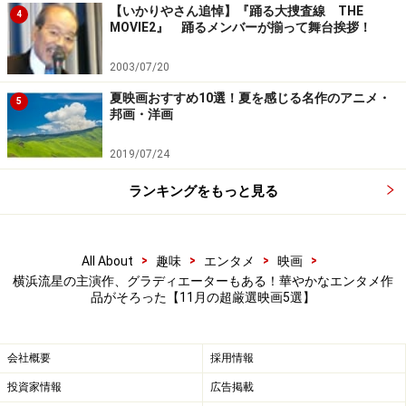
【いかりやさん追悼】『踊る大捜査線 THE
ちが役にピッタリで全員好演。社会人になる直前に社会
4
MOVIE2』 踊るメンバーが揃って舞台挨拶！
の痛烈な洗礼を浴びる彼らの未来は？ 苦み走った青春映
画です。
2003/07/20
夏映画おすすめ10選！夏を感じる名作のアニメ・
5
監督：佐藤祐市
邦画・洋画
2019/07/24
5：『正体』2024年11月29日公開
ランキングをもっと見る
>
>
>
>
All About
趣味
エンタメ
映画
（C）2024 映画「正体」製作委員会
横浜流星の主演作、グラディエーターもある！華やかなエンタメ作
品がそろった【11月の超厳選映画5選】
横浜流星の主演映画『正体』は染井為人の同名小説の映
画化作品。日本全国を震撼（しんかん）させた猟奇的殺
会社概要
採用情報
人事件の死刑囚・鏑木（横浜流星）が脱走。彼は見た目
を変えて、さまざまな土地に現れるのですが……。
投資家情報
広告掲載