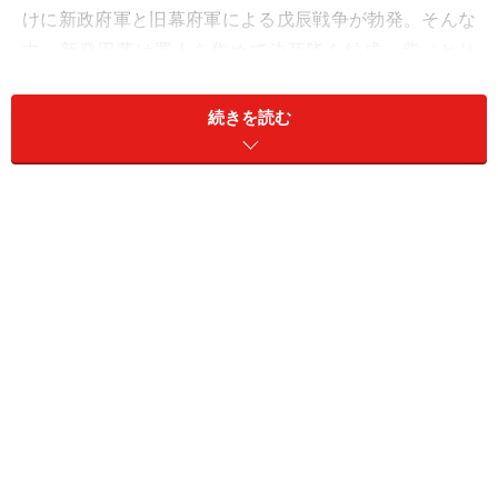
けに新政府軍と旧幕府軍による戊辰戦争が勃発。そんな
中、新発田藩は罪人を集めて決死隊を結成。砦（とり
で）を守らせる……という物語。
続きを読む
決死隊の面々は死刑囚だけれどワケありの罪人が多く、
彼らのドラマも見応えあり。後半のアクションシーンは
この映画のハイライトです。男だらけの賊軍の中で、な
つを演じる元モー娘。の鞘師里保が大健闘。女を武器に
せず罪人らと共に戦う女性を体当たりで演じています。
注目ですよ。
監督：白石和彌
2：『レッド・ワン』2024年11月8日公開