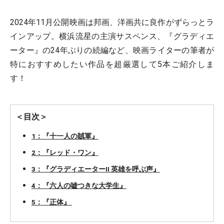
2024年11月公開映画は邦画、洋画共に良作がずらっとラ
インアップ。横浜流星の主演サスペンス、『グラディエ
ーター』の24年ぶりの続編など、映画ライターの筆者が
特におすすめしたい作品を超厳選して5本ご紹介しま
す！
＜目次＞
1：『十一人の賊軍』
2：『レッド・ワン』
3：『グラディエーターII 英雄を呼ぶ声』
4：『六人の嘘つきな大学生』
5：『正体』