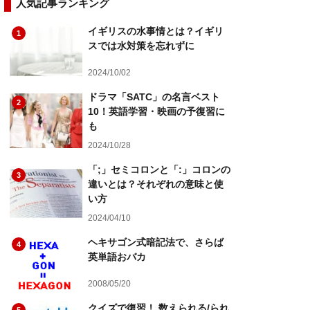
人気記事ランキング
イギリスの水事情とは？イギリ
1
スでは水対策を忘れずに
2024/10/02
ドラマ「SATC」の名言ベスト
2
10！英語学習・映画の予復習に
も
2024/10/28
「;」セミコロンと「:」コロンの
3
違いとは？それぞれの意味と使
い方
2024/04/10
ヘキサゴン式暗記法で、さらば
4
英単語おバカ
2008/05/20
クイズで復習！ 数えられる/られ