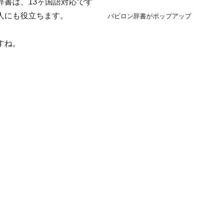
書は、13ヶ国語対応です
人にも役立ちます。
バビロン辞書がポップアップ
すね。