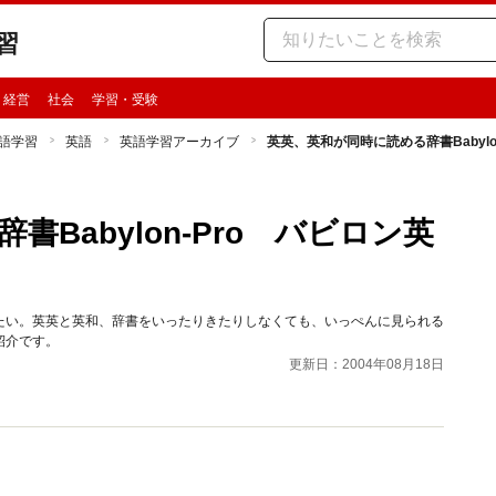
習
・経営
社会
学習・受験
語学習
英語
英語学習アーカイブ
英英、英和が同時に読める辞書Babyl
Babylon-Pro バビロン英
たい。英英と英和、辞書をいったりきたりしなくても、いっぺんに見られる
紹介です。
更新日：2004年08月18日