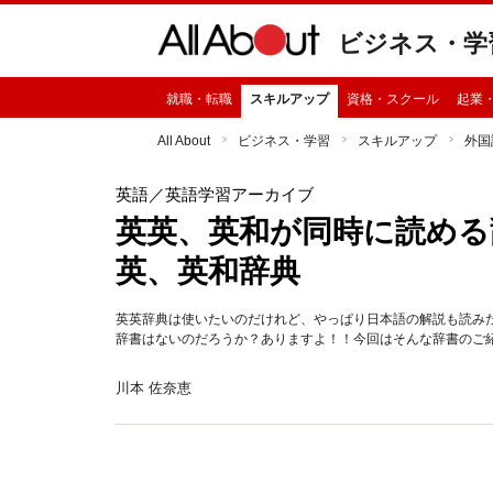
ビジネス・学
就職・転職
スキルアップ
資格・スクール
起業
All About
ビジネス・学習
スキルアップ
外国
英語
／英語学習アーカイブ
英英、英和が同時に読める辞書
英、英和辞典
英英辞典は使いたいのだけれど、やっぱり日本語の解説も読み
辞書はないのだろうか？ありますよ！！今回はそんな辞書のご
川本 佐奈恵