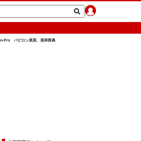
on-Pro バビロン英英、英和辞典