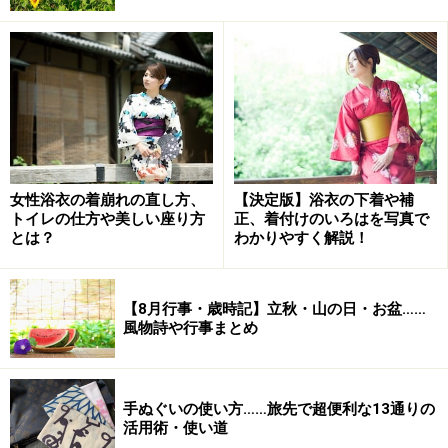
ひな祭りがすんだら、幸せを願い早くしまう風習がある
ひな人形は、ひな祭りがすんだら早めに片づけたほうが
よいとされています。これは「ひな人形を早くしまわな
女性浴衣の着崩れの直し方、
【決定版】浴衣の下着や補
いと、嫁に行きおくれる」という言い伝えによるもので
トイレの仕方や美しい座り方
正、着付けのいろはを写真で
す。そこには、娘の厄を引き受けた人形を早く遠ざける
とは？
わかりやすく解説！
ため（厄除け説）、きちんとした娘にしつけるため（し
つけ説）、早く幸せになってほしいから（結婚象徴説）
【8月行事・歳時記】立秋・山の日・お盆……
などの意味が込められています。
風物詩や行事まとめ
もちろん、気にしないで飾っておいても構いませんが、
「春を寿ぐ（ことほぐ）」という意味では、遅くとも暦
手ぬぐいの使い方……旅先で超便利な13通りの
の上で春の半ばとなる「春分」（3月21日ごろ）までに
活用術・使い道