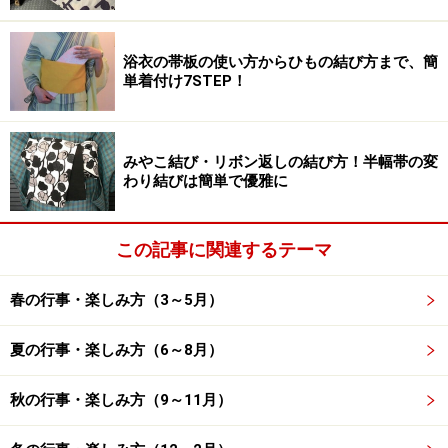
はしまいましょう。ただし、ひな人形を旧暦の3月3日
（2025年は3月31日）まで飾っておく地方や、ひな祭り
浴衣の帯板の使い方からひもの結び方まで、簡
を月遅れで4月3日に祝う地方もあります。
単着付け7STEP！
湿気は大敵！ ひな人形の正しいしまい方
みやこ結び・リボン返しの結び方！半幅帯の変
わり結びは簡単で優雅に
この記事に関連するテーマ
湿気は大敵なので、ひな人形は天気の良い日にしまいましょ
う
春の行事・楽しみ方（3～5月）
ひな人形にとって“湿気”は大敵。雨の日は湿気が多く片
夏の行事・楽しみ方（6～8月）
づけには不向きなため、天気の良い日にしまいましょ
う。
秋の行事・楽しみ方（9～11月）
わが子の分身ともいえるひな人形ですから、優しく丁寧