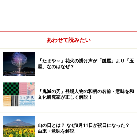
あわせて読みたい
「たまや～」花火の掛け声が「鍵屋」より「玉
屋」なのはなぜ？
ひな人形にカビや虫食いが発生したら人形修理の専門店
に
「鬼滅の刃」登場人物の和柄の名前・意味を和
【ビフォーアフター】専門家の熟練の技で修復した男び
文化研究家が正しく解説！
な
早くしまわないと嫁に行きおくれる!? ひな
山の日とは？ なぜ8月11日が祝日になった？
由来・意味を解説
人形はいつ片づけるべきか？