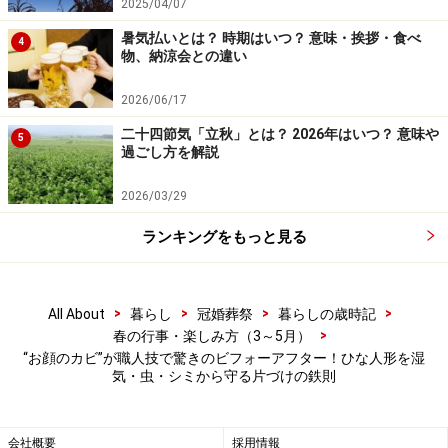
2025/04/07
4. 一体ずつ形くずれしないように包む
暑気払いとは？ 時期はいつ？ 意味・挨拶・食べ
お人形は一体ずつ薄紙で包みます。衣装の袖や袂（たも
4
物、納涼会との違い
と）には、ふくらみがつぶれて形くずれしないよう薄紙
を入れておくとよいでしょう。
2026/06/17
二十四節気「立秋」とは？ 2026年はいつ？ 意味や
5
過ごし方を解説
5. 箱に納めて防虫剤を入れる
箱と人形の隙間に柔らかい紙を詰めて収納します。最後
2026/03/29
に直接人形に触れないよう注意して人形用防虫剤を入れ
ランキングをもっと見る
ます。
6. 湿気が少ない場所で保管する
>
>
>
>
All About
暮らし
冠婚葬祭
暮らしの歳時記
直射日光が当たらない、風通しのよい場所で保管しま
>
春の行事・楽しみ方（3～5月）
す。押入れの天袋のような高いところは、湿気が溜まり
“お顔のカビ”が職人技で驚きのビフォーアフター！ひな人形を湿
気・虫・シミから守る片づけの鉄則
にくく収納に適しています。また、秋に出して陰干しす
ると万全です。
会社概要
採用情報