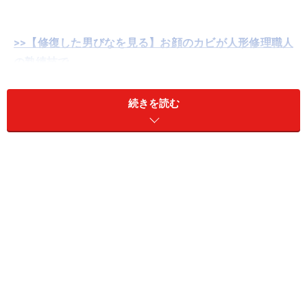
>>【修復した男びなを見る】お顔のカビが人形修理職人
の熟練技で……
そんな大切なひな人形だからこそ、きちんとしまって毎
続きを読む
年きれいな状態で飾りたいですよね。うっかりするとお
顔にカビが生えたり、衣装が虫に食われたりするからで
す。
＜目次＞
早くしまわないと嫁に行きおくれる!? ひな人形はいつ片
づけるべきか？
湿気は大敵！ ひな人形の正しいしまい方