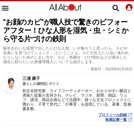
“お顔のカビ”が職人技で驚きのビフォー
アフター！ひな人形を湿気・虫・シミか
ら守る片づけの鉄則
毎年きれいな状態で出したいひな人形。いざ飾ろうと思ったら、カビや
虫食いを見つけてショック……ということも。カビが生えたり虫に食われ
たりしないためのしまい方や、カビ・色褪せ・ひび割れなどが発生した
場合に頼りたい人形修理職人についても紹介します。
更新日：
2025年02月26日
三浦 康子
暮らしの歳時記 ガイド
和文化研究家、ライフコーディネーター。わかりやすい解説と
洒落た提案が支持され、テレビ、ラジオ、新聞、雑誌、ウェ
ブ、講演、商品企画などで活躍中。様々な文化プロジェクトに
携わり、子育て世代に「行事育」を提唱している。著書、監修
書多数。
プロフィール詳細
執筆記事一覧