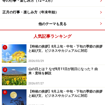
冬の行事・楽しみ方（12～2月）
に扱いながら以下の手順で片づけてください。
正月の行事・楽しみ方（年末年始）
1. ひな人形のほこりを払う
羽根ばたきや筆などで、人形の顔や衣装についたほこり
他のテーマも見る
をよく払います。人形や金具に直接触れると、指の脂分
人気記事ランキング
がシミやカビ、サビの原因になるため、布手袋をはめて
作業しましょう。
【時候の挨拶】8月上旬・中旬・下旬の季節の挨拶
1
と結び文、ビジネスやカジュアルに対応
2. 小物をはずし、調度品とともにきれいに拭く
2026/03/29
小物や調度品をやわらかい布できれいに拭きます。
山の日とは？ なぜ8月11日が祝日になった？ 由
2
来・意味を解説
3. 人形の顔をやさしく包む
和紙などの柔らかい薄紙で人形の顔を包みます。髪にひ
2026/07/27
っかけないよう注意を。ティッシュペーパーは髪にひっ
【時候の挨拶】9月上旬・中旬・下旬の季節の挨拶
3
かかるためおすすめしません。
と結び文、ビジネスやカジュアルに対応