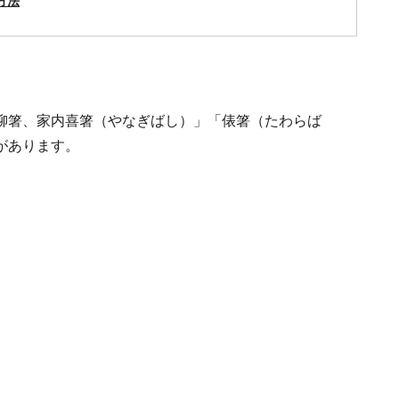
方法
柳箸、家内喜箸（やなぎばし）」「俵箸（たわらば
があります。