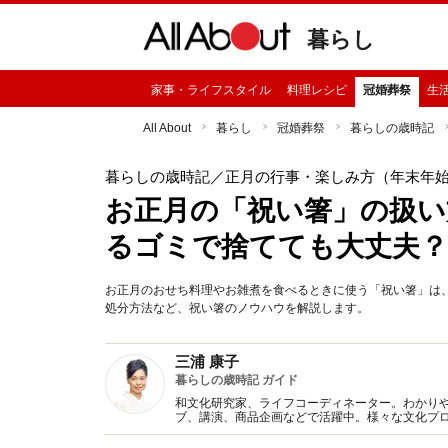
暮らし
家事・ライフスタイル
料理レシピ
冠婚葬祭
生
All About
暮らし
冠婚葬祭
暮らしの歳時記
暮らしの歳時記
／正月の行事・楽しみ方（年末年
お正月の「祝い箸」の扱い
るゴミで捨てても大丈夫？
お正月のおせち料理やお雑煮を食べるときに使う「祝い箸」は
処分方法など、祝い箸のノウハウを解説します。
三浦 康子
暮らしの歳時記 ガイド
和文化研究家、ライフコーディネーター。わかり
ブ、講演、商品企画などで活躍中。様々な文化プ
書多数。