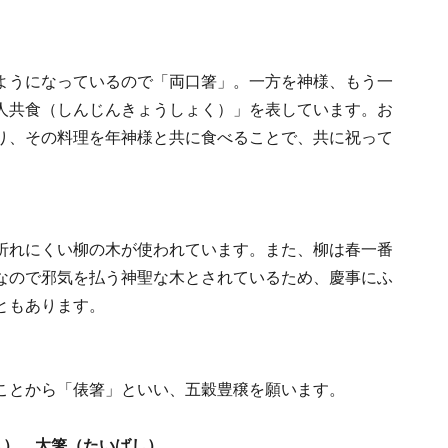
ようになっているので「両口箸」。一方を神様、もう一
人共食（しんじんきょうしょく）」を表しています。お
り、その料理を年神様と共に食べることで、共に祝って
折れにくい柳の木が使われています。また、柳は春一番
なので邪気を払う神聖な木とされているため、慶事にふ
ともあります。
ことから「俵箸」といい、五穀豊穣を願います。
し）、太箸（たいばし）