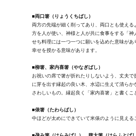
■両口箸（りょうくちばし）
両方の先端が細く削ってあり、両口とも使える
方を人が使い、神様と人が共に食事をする「神
せち料理には一つ一つに願いを込めた意味があ
幸せを授かる意味があります。
■柳箸、家内喜箸（やなぎばし）
お祝いの席で箸が折れたりしないよう、丈夫で
に芽を出す縁起の良い木、水辺に生えて清らか
さわしいもの。縁起良く「家内喜箸」と書くこ
■俵箸（たわらばし）
中ほどが太めにできていて米俵のように見える
■孕み箸（はらみばし）、腹太箸（はらふとば