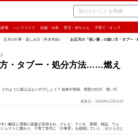
活家電
ハンドメイド
妊娠・出産
育児・赤ちゃん
子育て・キッズ
正月の行事・楽しみ方（年末年始）
お正月の「祝い箸」の扱い方・タブー・
始）
方・タブー・処分方法……燃え
、どのように扱えばよいのでしょう？ 由来や意味、用意の仕方、使い方、
更新日：2024年12月31日
やすい解説と洒落た提案が支持され、テレビ、ラジオ、新聞、雑誌、ウェ
ロジェクトに携わり、子育て世代に「行事育」を提唱している。著書、監修
...続きを読む