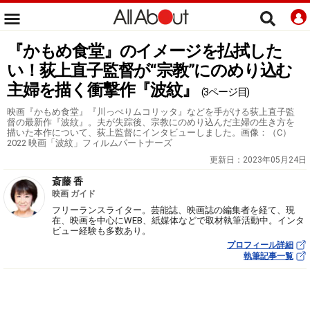
『かもめ食堂』のイメージを払拭した
い！荻上直子監督が“宗教”にのめり込む
主婦を描く衝撃作『波紋』
(3ページ目)
映画『かもめ食堂』『川っぺりムコリッタ』などを手がける荻上直子監
督の最新作『波紋』。夫が失踪後、宗教にのめり込んだ主婦の生き方を
描いた本作について、荻上監督にインタビューしました。画像：（C）
2022 映画「波紋」フィルムパートナーズ
更新日：
2023年05月24日
斎藤 香
映画 ガイド
フリーランスライター。芸能誌、映画誌の編集者を経て、現
在、映画を中心にWEB、紙媒体などで取材執筆活動中。インタ
ビュー経験も多数あり。
プロフィール詳細
執筆記事一覧