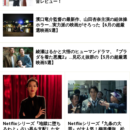
音レビュー！
濱口竜介監督の最新作、山田杏奈主演の組体操
ホラー…実力派の映画がそろった【6月の超厳
選映画5選】
綾瀬はるかと大悟のヒューマンドラマ、『プラ
ダを着た悪魔2』…見応え抜群の【5月の超厳選
映画5選】
Netflixシリーズ『地獄に堕ち
Netflixシリーズ『九条の大
るわよ』占い界を支配した女
罪』が大人気！柳楽優弥、松