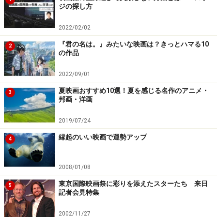
ジの探し方
2022/02/02
『君の名は。』みたいな映画は？きっとハマる10
2
の作品
2022/09/01
夏映画おすすめ10選！夏を感じる名作のアニメ・
3
邦画・洋画
2019/07/24
縁起のいい映画で運勢アップ
4
2008/01/08
東京国際映画祭に彩りを添えたスターたち 来日
5
記者会見特集
2002/11/27