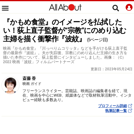
『かもめ食堂』のイメージを払拭した
い！荻上直子監督が“宗教”にのめり込む
主婦を描く衝撃作『波紋』
(5ページ目)
映画『かもめ食堂』『川っぺりムコリッタ』などを手がける荻上直子監
督の最新作『波紋』。夫が失踪後、宗教にのめり込んだ主婦の生き方を
描いた本作について、荻上監督にインタビューしました。画像：（C）
2022 映画「波紋」フィルムパートナーズ
更新日：
2023年05月24日
斎藤 香
映画 ガイド
フリーランスライター。芸能誌、映画誌の編集者を経て、現
在、映画を中心にWEB、紙媒体などで取材執筆活動中。インタ
ビュー経験も多数あり。
プロフィール詳細
執筆記事一覧