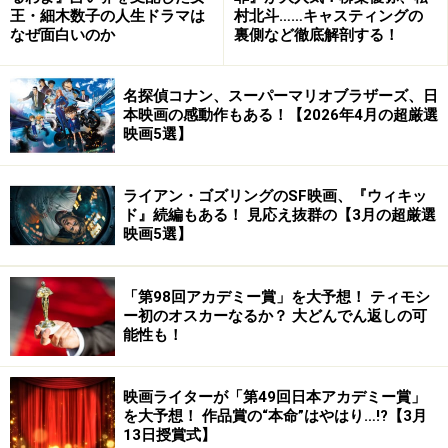
王・細木数子の人生ドラマは
村北斗……キャスティングの
なぜ面白いのか
裏側など徹底解剖する！
名探偵コナン、スーパーマリオブラザーズ、日
本映画の感動作もある！【2026年4月の超厳選
映画5選】
ライアン・ゴズリングのSF映画、『ウィキッ
ド』続編もある！ 見応え抜群の【3月の超厳選
映画5選】
「第98回アカデミー賞」を大予想！ ティモシ
ー初のオスカーなるか？ 大どんでん返しの可
能性も！
映画ライターが「第49回日本アカデミー賞」
を大予想！ 作品賞の“本命”はやはり…!?【3月
13日授賞式】