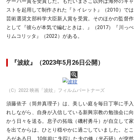
ゲーバー賞を受賞した。もたいまさこ以外は海外のキャ
ストを起用して制作された『トイレット』（2010）では
芸術選奨文部科学大臣新人賞を受賞。そのほかの監督作
として『彼らが本気で編むときは、』（2017）『川っぺ
りムコリッタ』（2022）がある。
『波紋』（2023年5月26日公開）
（C）2022 映画「波紋」フィルムパートナーズ
須藤依子（筒井真理子）は、美しい庭を毎日丁寧に手入
れしながら、自身が入信している新興宗教の勉強会に向
かう日々を送る。息子の拓哉（磯村勇斗）が自立して家
を出てからは、ひとり穏やかに過ごしていました。とこ
ろがある日、10年前に失踪した夫の修（光石研）が突然