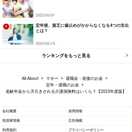
いったん全額を自分で負担しなければならなくなりま
す。1年間滞納した場合は、後から9割を払い戻してもら
2025/06/01
うことができたのですが、その9割の払い戻しも一時的
定年後、貧乏に歯止めがかからなくなる4つの支出
5
に止められてしまい、滞納している保険料と相殺される
とは？
ことになります。
2026/06/15
（3）介護保険料を2年以上滞納してしまうと……
ランキングをもっと見る
支払い期限から2年過ぎると時効になります。保険料を
支払うことができません。本来、自己負担1割か2割で介
>
>
>
All About
マネー
退職金・老後のお金
護サービスを受けることができるのですが、介護保険料
>
定年・退職のお金
の未納期間に応じて、自己負担が3割（一定以上の所得
老齢年金から天引きされる介護保険料はいくら？【2023年度版】
のある方が滞納した場合、自己負担が4割）に引き上げ
られたり、高額介護サービス費の支給が受けられなくな
会社概要
採用情報
ったりします。
投資家情報
広告掲載
このように、介護保険料の負担が大きいからと支払いを
利用規約
プライバシーポリシー