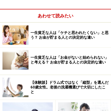
年金からは天引きされず、市区町村から納入通知書が発
送されるので、届いた納付書にて金融機関の窓口で支払
あわせて読みたい
うか、口座振替のいずれかの方法にて納付します。
一生貧乏な人は「ケチと思われたくない」と思
う？ お金が貯まる人との決定的な違い
一生貧乏な人は「お金がないと始められない」
と考える？ お金が貯まる人との決定的な違い
【体験談】ドラム式ではなく「縦型」を選んだ
60歳女性。老後の洗濯機選びで大切にしたこ
と
介護保険料は、夫婦2人で生活している場合でも、それ
ぞれが支払うことが必要となるので注意してさい。