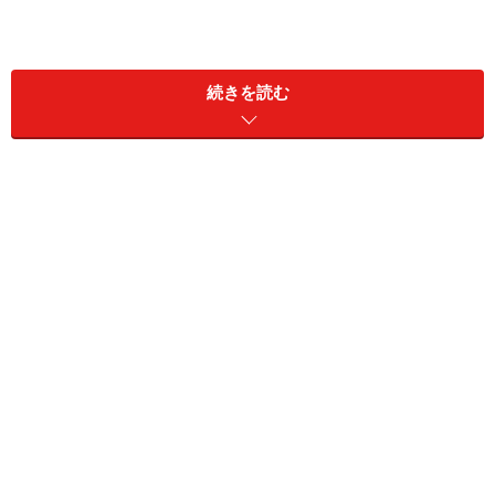
続きを読む
まず40歳から64歳までの人が負担する介護保険料は、加
入している健康保険料の中に含まれます。会社員の人
は、毎月の給与明細を見れば、介護保険料が差し引かれ
ていることがわかります。令和5年2月27日に厚生労働省
から「令和5年度 介護納付金の算定について（報告）」
の発表があり、介護保険料の料率が、令和4年度1.64％か
ら、令和5年度1.82％と引き上げられます。
65歳以降の人は、介護保険第1号被保険者となり、原
則、受給する老齢年金から天引きされます。例外とし
て、障害年金・遺族年金を受給している人や、老齢年金
の受給額が月額1万5000円（年額18万円）未満の人は、