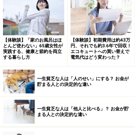
納付する介護保険料の金額はいくら？ 所得
金額が多いほど高額になる
納付する介護保険料の金額は、【1】住んでいる市区町
【体験談】「家のお風呂はほ
【体験談】初期費用は約43万
村で決められている基準と【2】各個人の所得金額で計
とんど使わない」65歳女性が
円、それでも約3.6年で回収！
算されます。この介護保険料が高いと感じる人も多いの
実践する、健康と節約を両立
エコキュートへの買い替えで
する暮らし方
電気代はどう変わった？
ですが、どういった人が高くなるかといいますと、介護
サービスを利用している人が多いところに住んでいる、
高所得である人ほど一般的に介護保険料が高くなる傾向
一生貧乏な人は「人のせい」にする？ お金が
貯まる人との決定的な違い
にあります。
例えば、東京都江東区の令和5年度の基準保険料は、年
一生貧乏な人は「他人と比べる」？ お金が貯
間で6万9600円でした。住民税が非課税の人は、世帯の
まる人との決定的な違い
所得金額に応じて、基準保険料より85～30％減額されま
す。住民税を支払っている人のうち合計所得金額が125