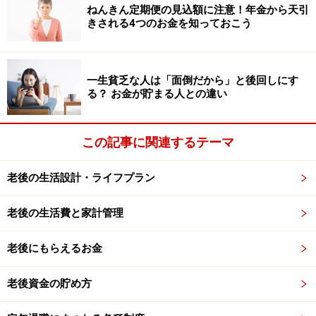
万円未満の人は、年額6万9600円（基準保険料）×1.15倍
ねんきん定期便の見込額に注意！年金から天引
（保険料率）＝8万40円、それ以上の所得金額の人たち
きされる4つのお金を知っておこう
も、所得金額に応じて段階的に保険料率が上がっていく
しくみです。合計所得金額1500万円以上の人は年額で21
万5760円となります。
一生貧乏な人は「面倒だから」と後回しにす
る？ お金が貯まる人との違い
【参考】江東区「65歳以上の方（介護保険第1号被保険
者）の介護保険料」
この記事に関連するテーマ
https://www.city.koto.lg.jp/212102/fukushi/kaigohoken/h
老後の生活設計・ライフプラン
okenryo/6529.html
老後の生活費と家計管理
市区町村では、収入が少ない人に対しては、住民税の課
税状況を調べ、納める介護保険料を低い水準としていま
老後にもらえるお金
す。また、災害や失業で納めることができない場合は、
猶予や減免が受けられる可能性がありますので、住んで
老後資金の貯め方
いる市区町村に相談してみましょう。