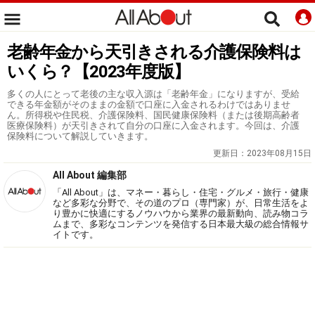
老齢年金から天引きされる介護保険料は
いくら？【2023年度版】
多くの人にとって老後の主な収入源は「老齢年金」になりますが、受給
できる年金額がそのままの金額で口座に入金されるわけではありませ
ん。所得税や住民税、介護保険料、国民健康保険料（または後期高齢者
医療保険料）が天引きされて自分の口座に入金されます。今回は、介護
保険料について解説していきます。
更新日：
2023年08月15日
All About 編集部
「All About」は、マネー・暮らし・住宅・グルメ・旅行・健康
など多彩な分野で、その道のプロ（専門家）が、日常生活をよ
り豊かに快適にするノウハウから業界の最新動向、読み物コラ
ムまで、多彩なコンテンツを発信する日本最大級の総合情報サ
イトです。