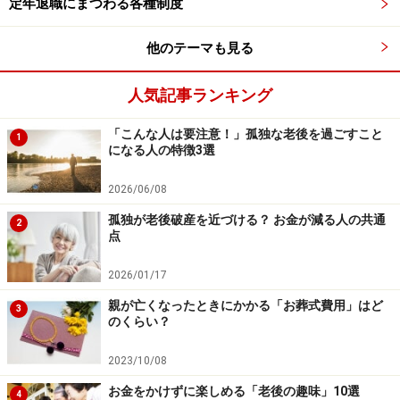
定年退職にまつわる各種制度
介護保険料を払わなかったら？
他のテーマも見る
介護保険料は、滞納期間が長くなると延滞金が発生しま
す。滞納期間が長くなると、自己負担割合も高くなって
人気記事ランキング
しまい、そのうえ介護サービスにも制限がされてしまう
「こんな人は要注意！」孤独な老後を過ごすこと
という措置が講じられてしまいますので注意が必要で
1
になる人の特徴3選
す。
2026/06/08
（1）介護保険料を1年滞納してしまうと……
孤独が老後破産を近づける？ お金が減る人の共通
2
点
通常の介護サービスである『自己負担1割か2割でサービ
スを受けることができる』ことができなくなり、いった
2026/01/17
ん全額を自分で負担しなければならなくなります。後
親が亡くなったときにかかる「お葬式費用」はど
3
日、自分で市区町村に申請して9割を払い戻してもらう
のくらい？
手続きになります。
2023/10/08
（2）介護保険料を1年6カ月滞納してしまうと……
お金をかけずに楽しめる「老後の趣味」10選
4