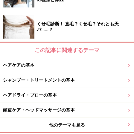
髪を正しくお手入れ・頭皮ケア [ヘアケア] All
About
くせ毛診断！ 直毛？くせ毛？それとも天
パ……？
この記事に関連するテーマ
髪がサラサラにならないのは、間違ったヘ
アケアが原因かも?
ヘアケアの基本
シャンプー・トリートメントの基本
髪を濡れたままの状態にしておくと、湿気がこ
もります。湿気と皮脂が混ざることで雑菌が繁
ヘアドライ・ブローの基本
殖し、ニオイが発生したり、かゆみが生じるこ
とも。また、髪が濡れたままでは、キューティ
頭皮ケア・ヘッドマッサージの基本
クルが開いたままの状態。摩擦を受けるたびに
キューティクルが傷つき、髪そのもののダメー
他のテーマも見る
ジも広がってしまいます。