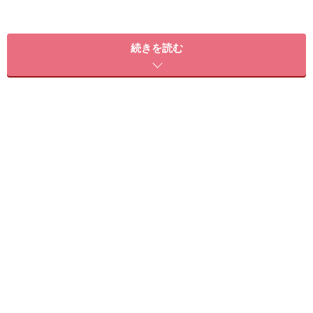
＜目次＞
髪の毛がパサつく原因は？ごわつくのはなぜ？
続きを読む
髪がサラサラにならないのは、間違ったヘアケアが原因かも?
サラサラ美髪になる4つの方法1.シャンプー前のブラッシング
やり方
2. 髪の毛の洗い方・シャンプーの仕方
3. 髪のダメージを防ぐトリートメントの仕方
4. 髪の乾かし方・正しいドライヤーの当て方
傷んだ髪はヘアオイルやスペシャルケアでサラサラに！ 簡単
やり方