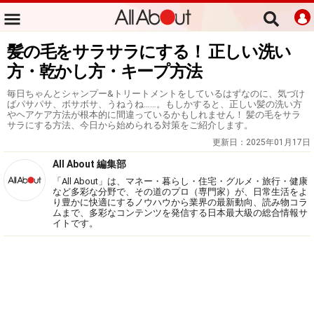
髪の毛をサラサラにする！ 正しい洗い
方・乾かし方・キープ方法
毎日ちゃんとシャンプー&トリートメントをしているはずなのに、気づけ
ばパサパサ、ボサボサ、うねうね……。もしかすると、正しい髪の洗い方
やヘアケア方法が根本的に間違っているかもしれません！ 髪の毛をサラ
サラにする方法、今日から始められる対策をご紹介します。
更新日：
2025年01月17日
All About 編集部
「All About」は、マネー・暮らし・住宅・グルメ・旅行・健康
など多彩な分野で、その道のプロ（専門家）が、日常生活をよ
り豊かに快適にするノウハウから業界の最新動向、読み物コラ
ムまで、多彩なコンテンツを発信する日本最大級の総合情報サ
イトです。