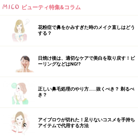
出典： これって逆効果？ドライヤーの正しい使
ビューティ特集&コラム
い方Q&A [ヘアケア] All About
花粉症で鼻をかみすぎた時のメイク直しはどう
する？
ですから、お風呂から上がったら自然乾燥でな
く、すぐにドライヤーで乾かして。最後に冷風
日焼け後は、適切なケアで美白を取り戻す！ピ
を当てることでキューティクルを引き締め、髪
ーリングなどはNG!?
の表面をなめらかに保ち、ダメージに対する備
えもできます。
正しい鼻毛処理のやり方……抜くべき？ 剃るべ
出典： これって逆効果？ドライヤーの正しい使
き？
い方Q&A [ヘアケア] All About
アイブロウが切れた！足りないコスメを手持ち
アイテムで代用する方法