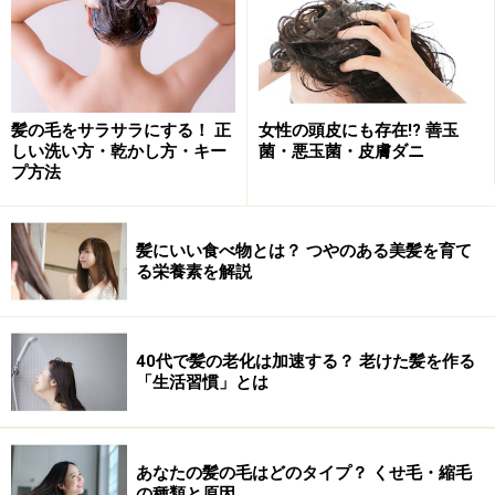
髪には「キューティクル」という、うろこ状に
表面を覆っている部分があります。髪の内部の
水分や油分を内部にとどめて、ツヤを保つのが
キューティクルの役割。そのためには、キュー
髪の毛をサラサラにする！ 正
女性の頭皮にも存在!? 善玉
ティクルをいつも整えておく必要があります。
しい洗い方・乾かし方・キー
菌・悪玉菌・皮膚ダニ
出典： 手ぐしだけでは効果ない！へアブラシで
プ方法
髪を正しくお手入れ・頭皮ケア [ヘアケア] All
About
髪にいい食べ物とは？ つやのある美髪を育て
る栄養素を解説
手ぐしではキューティクルが整わないので、紫
40代で髪の老化は加速する？ 老けた髪を作る
外線や外気からのダメージを直接髪に受けてし
「生活習慣」とは
まいます。そのことで、髪の毛のパサつきや枝
毛の原因に。
出典：手ぐしだけでは効果ない！へアブラシで
あなたの髪の毛はどのタイプ？ くせ毛・縮毛
の種類と原因