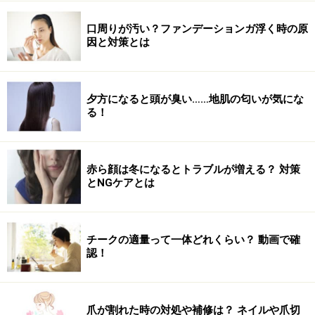
サラサラ美髪になる4つの方法1.シャンプー
前のブラッシングやり方
口周りが汚い？ファンデーションガ浮く時の原
因と対策とは
1.シャンプー前のブラッシングやり方
夕方になると頭が臭い……地肌の匂いが気にな
る！
出典：
手ぐしだけでは効果ない！へアブラシで髪を正しくお手
入れ・頭皮ケア [ヘアケア] All About
赤ら顔は冬になるとトラブルが増える？ 対策
シャンプー前に乾いた髪を1分間ブラッシング。髪のか
とNGケアとは
らまりやほこりを落としておくことで、頭皮の汚れを浮
かせて落ちやすくします。シャンプーの泡立ちも良くな
り、頭皮や髪への負担も減ります。
チークの適量って一体どれくらい？ 動画で確
認！
2. 髪の毛の洗い方・シャンプーの仕方
爪が割れた時の対処や補修は？ ネイルや爪切