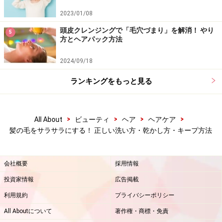
ー剤や汚れが残ってしまうので、念入りにすすぎましょ
2023/01/08
う。
頭皮クレンジングで「毛穴づまり」を解消！ やり
5
方とヘアパック方法
正しいシャンプー方法を身に着けるコツは、「頭皮の汚
2024/09/18
れを意識して洗う」「皮膚である頭皮を強く擦らない」
こと。この2つを意識して行ってみてください。
ランキングをもっと見る
>
>
>
>
All About
ビューティ
ヘア
ヘアケア
髪の毛をサラサラにする！ 正しい洗い方・乾かし方・キープ方法
会社概要
採用情報
投資家情報
広告掲載
利用規約
プライバシーポリシー
All Aboutについて
著作権・商標・免責