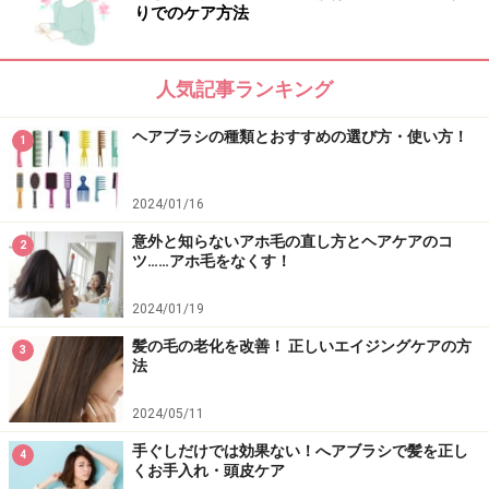
りでのケア方法
2. 髪の毛の洗い方・シャンプーの仕方
人気記事ランキング
出典：
ヘアブラシの種類とおすすめの選び方・使い方！
1
間違いだらけのシャンプー方法 [ヘアケア] All About
まずは、38度のぬるま湯で、１～2分かけてしっかりと
頭皮と髪を濡らす予備洗いから。シャンプー剤を手に取
2024/01/16
り、同量のぬるま湯を加えて少し薄めてから、頭皮に直
意外と知らないアホ毛の直し方とヘアケアのコ
2
ツ……アホ毛をなくす！
接つけます。力を入れずに、指の腹を使って頭皮の表面
を優しくなでるように洗いましょう。
2024/01/19
髪の毛の老化を改善！ 正しいエイジングケアの方
3
次に、頭皮をつかんで揉みほぐすように洗います。この
法
時に頭皮と指は密着させて絶対に擦らないように。地肌
2024/05/11
をつかんで動かし、毛穴の汚れを絞り出すように洗うの
がポイントです。最後に丁寧にすすぎます。ほとんどの
手ぐしだけでは効果ない！へアブラシで髪を正し
4
くお手入れ・頭皮ケア
方はすすぎが不十分。すすぎが十分でないと、シャンプ