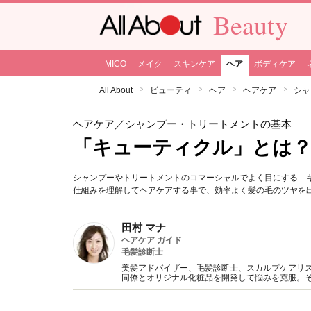
Beauty
MICO
メイク
スキンケア
ヘア
ボディケア
All About
ビューティ
ヘア
ヘアケア
シャ
ヘアケア
／シャンプー・トリートメントの基本
「キューティクル」とは
シャンプーやトリートメントのコマーシャルでよく目にする「
仕組みを理解してヘアケアする事で、効率よく髪の毛のツヤを
田村 マナ
ヘアケア ガイド
毛髪診断士
美髪アドバイザー、毛髪診断士、スカルプケアリ
同僚とオリジナル化粧品を開発して悩みを克服。
中。