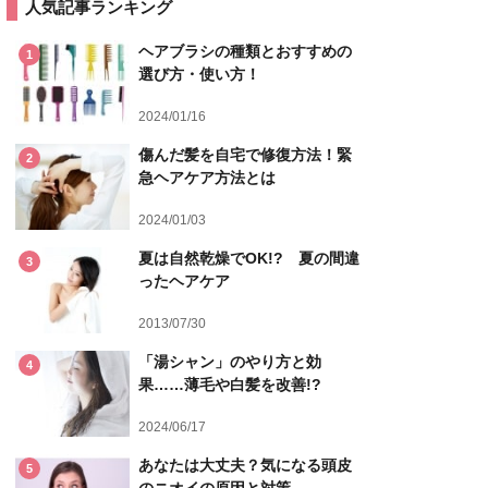
人気記事ランキング
ヘアブラシの種類とおすすめの
1
選び方・使い方！
2024/01/16
傷んだ髪を自宅で修復方法！緊
2
急ヘアケア方法とは
2024/01/03
夏は自然乾燥でOK!? 夏の間違
3
ったヘアケア
2013/07/30
「湯シャン」のやり方と効
4
果……薄毛や白髪を改善!?
2024/06/17
あなたは大丈夫？気になる頭皮
5