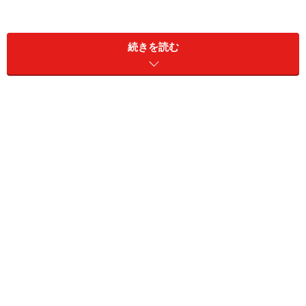
続きを読む
パーティーにぴったり！ 「プチガレット」の簡単レシピ
鉄板の組み合わせで作る「フロマージュ・オランジェガ
レット」レシピ
見た目以上の満足感！ 「焼きバナナとヨーグルトのガレ
ット」レシピ
そば粉と相性バッチリ「和風スイーツガレット」レシピ