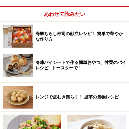
材料は3つだけ！ 本場フランスの基本のガ
レットレシピ
あわせて読みたい
海鮮ちらし寿司の献立レシピ！ 簡単で華やか
出典： 3つの材料でできる簡単そば粉のガレット [簡単お
な作り方
菓子レシピ] All About
冷凍パイシートで作る簡単おやつ、甘栗のパイ
レシピ…トースターで！
レンジで皮むき楽らく！ 里芋の煮物レシピ