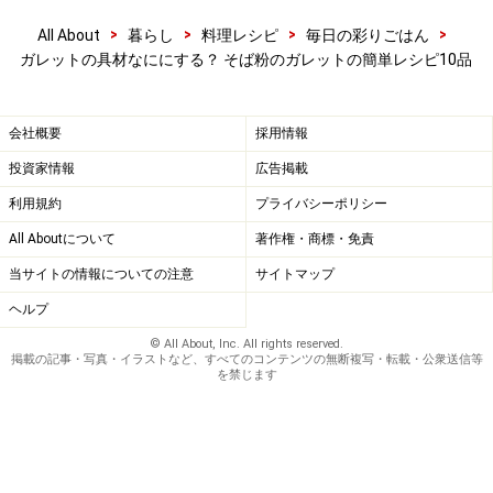
が231万品
>
>
>
>
All About
暮らし
料理レシピ
毎日の彩りごはん
流行りのとろとろマッシュポテトをガレットに包んだ、
ガレットの具材なににする？ そば粉のガレットの簡単レシピ10品
なめらか食感が絶品なガレットレシピです。アンチョビ
を加えることで、大人な味わいになります。じゃがいも
がしっかり入っているので、見た目以上に満足感も感じ
会社概要
採用情報
られるため、夕飯のメインとしても楽しめますよ！
投資家情報
広告掲載
利用規約
プライバシーポリシー
All Aboutについて
著作権・商標・免責
ホットケーキミックスで代用のガレットレ
当サイトの情報についての注意
サイトマップ
シピ
ヘルプ
© All About, Inc. All rights reserved.
出典： おしゃれガレット♪そば粉なしでOK！ レシピ・作
掲載の記事・写真・イラストなど、すべてのコンテンツの無断複写・転載・公衆送信等
を禁じます
り方 by ＊だっく＊｜楽天レシピ
そば粉を使うのが本場の作り方ですが、そば粉を常備し
ていない家庭も多いはず。だけどガレットが食べたい！
そんな時はお手軽にホットケーキミックスで代用して、