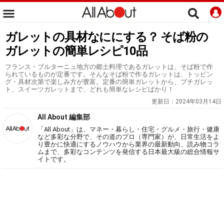
ガレットの具材なににする？ そば粉の
ガレットの簡単レシピ10品
フランス・ブルターニュ地方の郷土料理であるガレットは、そば粉で作
られているものが定番です。そんなそば粉で作るガレットは、トッピン
グ・具材次第で楽しみ方が豊富。定番の簡単ガレットから、プチガレッ
ト、スイーツガレットまで、どれも簡単なレシピばかり！
更新日：
2024年03月14日
All About 編集部
「All About」は、マネー・暮らし・住宅・グルメ・旅行・健康
など多彩な分野で、その道のプロ（専門家）が、日常生活をよ
り豊かに快適にするノウハウから業界の最新動向、読み物コラ
ムまで、多彩なコンテンツを発信する日本最大級の総合情報サ
イトです。