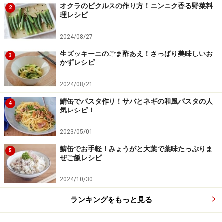
オクラのピクルスの作り方！ニンニク香る野菜料
2
理レシピ
2024/08/27
生ズッキーニのごま酢あえ！さっぱり美味しいお
3
かずレシピ
2024/08/21
鯖缶でパスタ作り！サバとネギの和風パスタの人
4
気レシピ！
2023/05/01
なめらかポテトが絶品の「ポテトチーズガ
レット」レシピ
鯖缶でお手軽！みょうがと大葉で薬味たっぷりま
5
ぜご飯レシピ
2024/10/30
出典： そば粉のガレット とろ～りポテトチーズ by ★い
ランキングをもっと見る
ちごラテ★ [クックパッド] 簡単おいしいみんなのレシピ