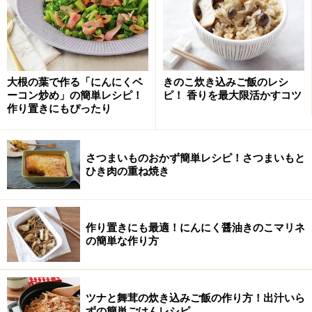
フランスのクレープリーでも定番のメニュー。材料はそ
ば粉と卵、塩の3つだけで、とてもシンプルです。ハム
と卵とチーズを乗せて包み焼けば、外はパリっと、中は
もっちりの美味しいガレットの完成です。簡単なので忙
大根の葉で作る「にんにくベ
きのこ炊き込みご飯のレシ
しい朝食にもすぐ作れて重宝しますよ。
ーコン炒め」の簡単レシピ！
ピ！ 香りを最大限活かすコツ
作り置きにもぴったり
とろ～りチーズとトマトの相性抜群のガレ
さつまいものおかず簡単レシピ！さつまいもと
ットレシピ
ひき肉の重ね焼き
出典： ガレット レシピ・作り方 by pilic｜楽天レシピ
作り置きにも最適！にんにく醤油きのこマリネ
ガレットにトマトソースやピザ用チーズ、水菜などを乗
の簡単な作り方
せるだけの簡単レシピです。薄く焼くガレットはクリス
ピーなピザ生地のようで、手軽にピザ風を味わえる嬉し
いレシピです。ナイフとフォークでおしゃれに召し上が
ツナと舞茸の炊き込みご飯の作り方！出汁いら
れ！
ずの簡単ごはんレシピ