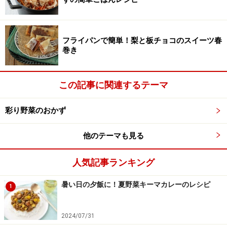
15分でできる「焦がしニンニクとチーズの
フライパンで簡単！梨と板チョコのスイーツ春
巻き
ガレット」簡単レシピ
この記事に関連するテーマ
出典： 焦がしニンニクとチーズの蕎麦粉ガレット♪ レシ
彩り野菜のおかず
ピ・作り方 by ぷ～みぃまま♪｜楽天レシピ
事前にアルミホイルに包んでトースターでこんがり焼い
他のテーマも見る
たニンニクと、とろけるチーズを、焼いたガレットの上
に乗せて包めばできあがりの簡単ガレットレシピです。
人気記事ランキング
具はチーズがメインのシンプルなガレットですが、ワイ
暑い日の夕飯に！夏野菜キーマカレーのレシピ
1
ンなどにも合う大人な味わいです。
2024/07/31