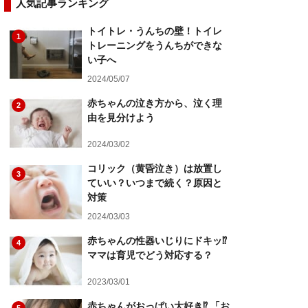
人気記事ランキング
トイトレ・うんちの壁！トイレ
1
トレーニングをうんちができな
い子へ
2024/05/07
赤ちゃんの泣き方から、泣く理
2
由を見分けよう
2024/03/02
コリック（黄昏泣き）は放置し
3
ていい？いつまで続く？原因と
対策
2024/03/03
赤ちゃんの性器いじりにドキッ⁉︎
4
ママは育児でどう対応する？
2023/03/01
赤ちゃんがおっぱい大好き⁉︎ 「お