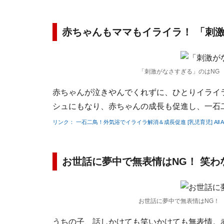
赤ちゃんもママもイライラ！ 「刺
「刺激がなさすぎる」のはNG
赤ちゃんが泣きやんでくれずに、ひとりイライ
シュにもなり、赤ちゃんの成長も促進し、一石
リンク： 一石二鳥！外気浴でイライラ解消＆成長促進 [乳児育児] All Ab
お世話に夢中で無表情はNG！ 笑
お世話に夢中で無表情はNG！
うちの子、話しかけても笑いかけても無表情。