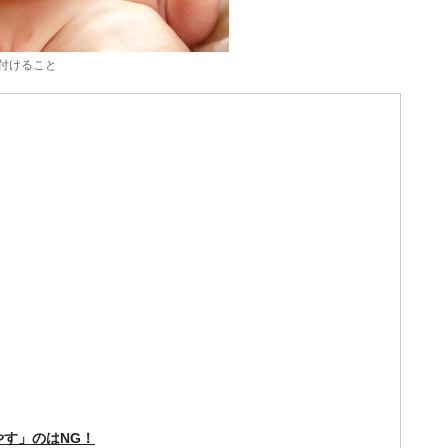
付けること
す」のはNG！