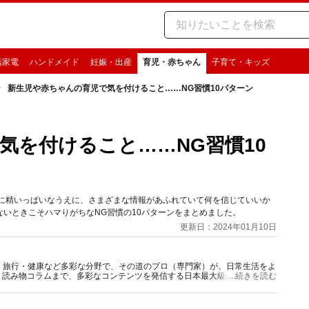
活家電
ハンドメイド
妊娠・出産
育児・赤ちゃん
子育て・キッズ
新生児や赤ちゃんの育児で気を付けること……NG習慣10パターン
気を付けること……NG習慣10
児に精いっぱいなうえに、さまざまな情報があふれていて何を信じていいか
いときこそハマりがちなNG習慣の10パターンをまとめました。
更新日：2024年01月10日
グルメ・旅行・健康など多彩な分野で、その道のプロ（専門家）が、日常生活をよ
、読み物コラムまで、多彩なコンテンツを発信する日本最大級の総合情報サ
...続きを読む