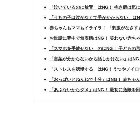
「泣いているのに放置」はNG！ 抱き癖は気
「うちの子は泣かなくて手がかからない」はN
赤ちゃんもママもイライラ！ 「刺激がなさす
お世話に夢中で無表情はNG！ 笑わない赤ち
「スマホを手放せない」のはNG！ 子どもの
「言葉が分からないから話しかけない」はNG
「ストレスを我慢する」はNG！うつやノイロ
「おっぱいとねんねで十分」はNG！ 赤ちゃ
「あぶないからダメ」はNG！ 最初に危険を