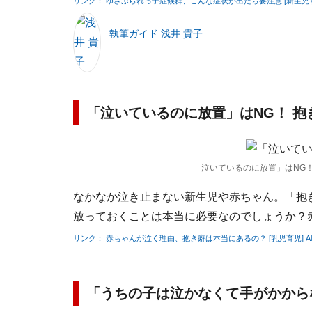
リンク： ゆさぶられっ子症候群、こんな症状が出たら要注意 [新生児育児] A
執筆ガイド 浅井 貴子
「泣いているのに放置」はNG！ 抱
「泣いているのに放置」はNG
なかなか泣き止まない新生児や赤ちゃん。「抱き
放っておくことは本当に必要なのでしょうか？
リンク： 赤ちゃんが泣く理由、抱き癖は本当にあるの？ [乳児育児] All A
「うちの子は泣かなくて手がかから