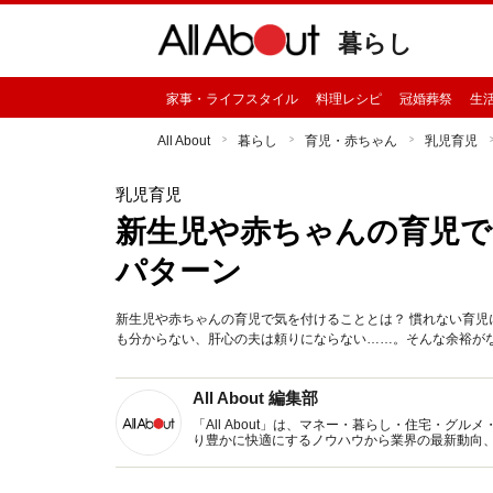
暮らし
家事・ライフスタイル
料理レシピ
冠婚葬祭
生
All About
暮らし
育児・赤ちゃん
乳児育児
乳児育児
新生児や赤ちゃんの育児で
パターン
新生児や赤ちゃんの育児で気を付けることとは？ 慣れない育
も分からない、肝心の夫は頼りにならない……。そんな余裕がな
All About 編集部
「All About」は、マネー・暮らし・住宅・
り豊かに快適にするノウハウから業界の最新動向
イトです。