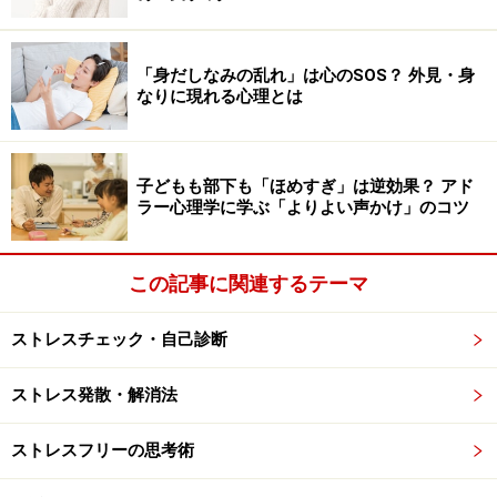
れ、自分を追い込まないようにする
ことが大切なので
す。
「身だしなみの乱れ」は心のSOS？ 外見・身
なりに現れる心理とは
ここでは、育児ノイローゼの予防に役立つ5つのポイン
トをしたいと思います。
子どもも部下も「ほめすぎ」は逆効果？ アド
ラー心理学に学ぶ「よりよい声かけ」のコツ
育児ノイローゼを防ぐ5つのポイント・対処
法
この記事に関連するテーマ
POINT1：子どもの「目の前の行動」に振り回されない
ストレスチェック・自己診断
子ども行動にイライラする原因を振り返ってみましょう
ストレス発散・解消法
子どものいたずらやぐずりなどの「目の前の行動」に反
ストレスフリーの思考術
応し、苛立ちが沸騰していませんか？
(親から見て)困っ