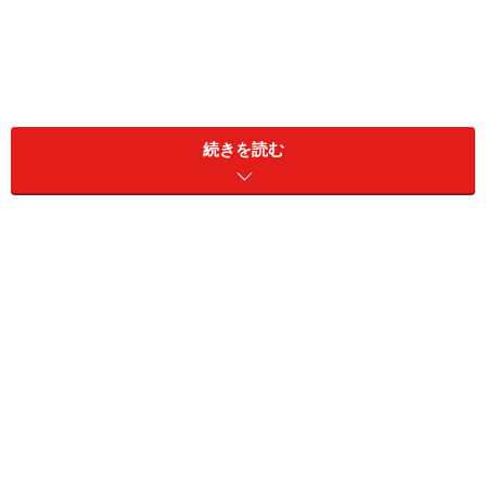
続きを読む
こうした育児ストレスは、母親なら一度は感じたことが
あるものではないかと思います。しかし、その
ストレス
が解消されずに続いていくと強い憂うつや不安感に追い
込まれ、ついにはいわゆる育児ノイローゼになってしま
うこともあります
。