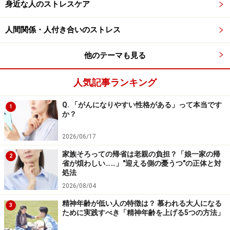
た行動を子どもがする背景には、何らかの根拠がある
も
身近な人のストレスケア
のです。
人間関係・人付き合いのストレス
たとえば、一つの物に執着している、同じ行動をずっと
他のテーマも見る
繰り返している、イヤイヤを言い続ける、他人の顔を叩
いたり髪の毛を引っ張ったりする…。こういう場合、そ
人気記事ランキング
の年齢ならではの発達特徴であることが多いものです。
その発達段階を経過すれば、こうした行動の多くは治ま
Q. 「がんになりやすい性格がある」って本当です
1
か？
っていくでしょう。何年も続く場合、発達の遅れや甘え
たい気持ちの強さなどの別の要因が、考えられるのかも
2026/06/17
しれません。
家族そろっての帰省は老親の負担？「娘一家の帰
2
省が煩わしい……」"迎える側の憂うつ"の正体と対
処法
ベーシックな育児事典、育児書を1冊手元に置いておく
2026/08/04
と、年齢ごとの子どもの気持ちの理解に役立ちます
。ち
精神年齢が低い人の特徴は？ 慕われる大人になる
なみに私のおすすめは、『
初めて出会う育児の百科0～6
3
ために実践すべき「精神年齢を上げる5つの方法」
歳
』(小学館)です。