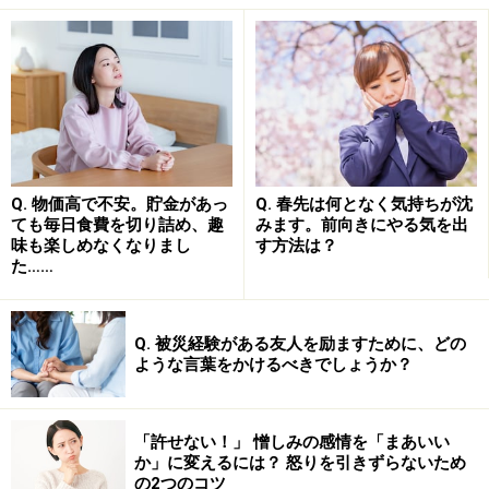
心が育児ノイローゼに向かっていくと、気持ちに余裕が
持てなくなり、苛立ちや不安が募ったり、あせりが強く
なったりすることがあります。
そのため、子どもが粗相をしたときに「なんでこんなこ
とするの！」と激しい口調で叱ったり、その時の苛立ち
Q. 物価高で不安。貯金があっ
Q. 春先は何となく気持ちが沈
ても毎日食費を切り詰め、趣
みます。前向きにやる気を出
から、思いがけず手が出そうになってしまうこともある
味も楽しめなくなりまし
す方法は？
かもしれません。後からそんな自分を後悔して、「私は
た……
母親失格なのかもしれない」と落ち込み、自信が持てな
くなることもあるかもしれません。
Q. 被災経験がある友人を励ますために、どの
ような言葉をかけるべきでしょうか？
自分の心に余裕があれば、子どものいたずらやわがまま
を受け止め、受け流すことができるものです。しかし、
「許せない！」 憎しみの感情を「まあいい
心の余裕は頑張れば持てるようになるものでもありませ
か」に変えるには？ 怒りを引きずらないため
ん。
ストレスをためない考え方、生活の仕方を取り入
の2つのコツ