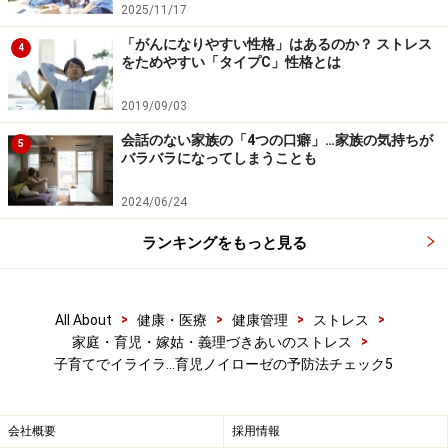
2025/11/17
POINT2：他人と自分の状況を比べない
「がんになりやすい性格」はあるのか？ ストレス
4
「隣の子はちゃんとできるのに、うちの子は……」「隣の
をためやすい「タイプC」性格とは
夫は協力的なのに、うちの夫は……」というように他人と
2019/09/03
自分の状況を比べてしまうことで、育児をつらく感じて
会話のない家族の「4つの口癖」…家族の気持ちが
しまうことがあります。しかし、他人の芝が青く見えて
5
バラバラになってしまうことも
も、その人にも周りには見えない別の苦労があるかもし
れません。
2024/06/24
ランキングをもっと見る
育児環境や子どもの成長スピード、個性は一人ひとり違
います。
参考にすることはできても、比べて落ち込んだ
り、焦ったりする必要はありません。
>
>
>
>
All About
健康・医療
健康管理
ストレス
>
家庭・育児・嫁姑・義理づきあいのストレス
子育てでイライラ…育児ノイローゼの予防法チェック5
他人と比べて「自分(わが家、自分の子)が持っていない
もの、できていないこと」ではなく、
「自分(わが家、自
分の子)が持っているもの、できていること」に注目して
会社概要
採用情報