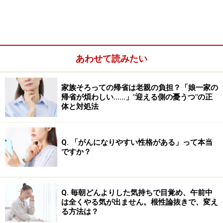
心の余裕のなさが育児への自信を失わせる
ことも……
あわせて読みたい
育児ノイローゼを防ぐには、ストレスをためない考え方、生
家族そろっての帰省は老親の負担？「娘一家の
活の仕方を取り入れることが大切です
帰省が煩わしい……」"迎える側の憂うつ"の正
体と対処法
Q. 「がんになりやすい性格がある」って本当
ですか？
Q. 毎朝どんよりした気持ちで目覚め、午前中
は全くやる気が出ません。根性論抜きで、変え
る方法は？