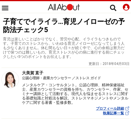
子育てでイライラ…育児ノイローゼの予
防法チェック5
育児は楽しいことばかりでなく、苦労や心配、イライラもつきもので
す。子育てのストレスから、いわゆる育児ノイローゼになってしまう人
も少なくありません。休む間もない日々が続く中で、心の余裕は努力だ
けで保つのは難しいもの。育児ストレスが心の病に進行する前にチェッ
クしたい5つのポイントをお伝えします。
更新日：
2018年04月03日
大美賀 直子
公認心理師・産業カウンセラー ／ストレス ガイド
メンタルケア・コンサルタント。公認心理師、精神保健福祉
士、産業カウンセラーの資格を持ち、カウンセラー、作家、セ
ミナー講師として活動する。現代人を悩ませるストレスに関す
る基礎知識と対処法を解説。ストレスマネジメントやメンタル
ケアに関する著書・監修多数。
プロフィール詳細
執筆記事一覧