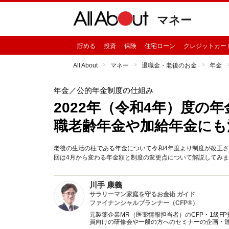
マネー
貯める
投資
保険
住宅ローン
クレジットカー
All About
マネー
退職金・老後のお金
年金
年金
／公的年金制度の仕組み
2022年（令和4年）度の
職老齢年金や加給年金にも
老後の生活の柱である年金について令和4年度より制度が改正
回は4月から変わる年金額と制度の変更点について解説してみ
川手 康義
サラリーマン家庭を守るお金術 ガイド
ファイナンシャルプランナー（CFP®）
元製薬企業MR（医薬情報担当者）のCFP・1級
員向けの研修会や一般の方へのセミナーの企画・