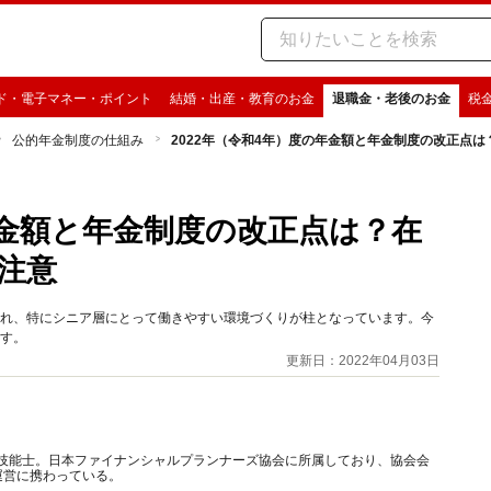
ド・電子マネー・ポイント
結婚・出産・教育のお金
退職金・老後のお金
税
公的年金制度の仕組み
2022年（令和4年）度の年金額と年金制度の改正点
年金額と年金制度の改正点は？在
注意
され、特にシニア層にとって働きやすい環境づくりが柱となっています。今
ます。
更新日：2022年04月03日
FP技能士。日本ファイナンシャルプランナーズ協会に所属しており、協会会
運営に携わっている。