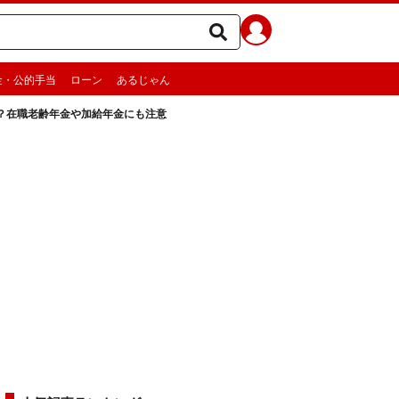
金・公的手当
ローン
あるじゃん
は？在職老齢年金や加給年金にも注意