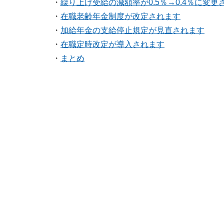
・
繰り上げ受給の減額率が0.5％→0.4％に変更
・
在職老齢年金制度が改定されます
・
加給年金の支給停止規定が見直されます
・
在職定時改定が導入されます
・
まとめ