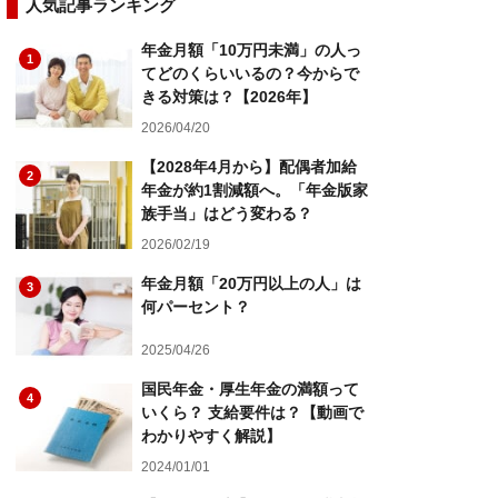
人気記事ランキング
年金月額「10万円未満」の人っ
1
てどのくらいいるの？今からで
きる対策は？【2026年】
2026/04/20
【2028年4月から】配偶者加給
2
年金が約1割減額へ。「年金版家
族手当」はどう変わる？
2026/02/19
年金月額「20万円以上の人」は
3
何パーセント？
2025/04/26
国民年金・厚生年金の満額って
4
いくら？ 支給要件は？【動画で
わかりやすく解説】
2024/01/01