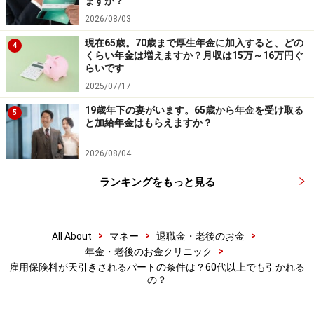
ますか？
【編集部からのお知らせ】
2026/08/03
・「家計」について、
アンケート（2026/8/31まで）
を実施
中です！
現在65歳。70歳まで厚生年金に加入すると、どの
4
※抽選で20名にAmazonギフト券1000円分プレゼント
くらい年金は増えますか？月収は15万～16万円ぐ
※謝礼付きの限定アンケートやモニター企画に参加が可能に
らいです
なります
2025/07/17
19歳年下の妻がいます。65歳から年金を受け取る
5
と加給年金はもらえますか？
2026/08/04
ランキングをもっと見る
>
>
>
All About
マネー
退職金・老後のお金
>
年金・老後のお金クリニック
雇用保険料が天引きされるパートの条件は？60代以上でも引かれる
の？