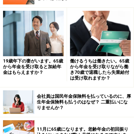
また雇用保険への加入に年齢は関係なく、相談者のよう
に60歳以降に働く場合であっても保険料は納めることに
なります。
以前であれば、65歳以上は高年齢労働者と呼ばれ、平成
29年1月1日から令和2年3月31日までの間は雇用保険料が
19歳年下の妻がいます。65歳
働けるうちは働きたい。65歳
免除されていましたが、現在は年齢にかかわらず保険料
から年金を受け取ると加給年
から年金を受け取りながら働
金はもらえますか？
き70歳で退職したら失業給付
を負担する必要があります。
は受け取れますか？
また厚生年金への加入や年金を受給しているかどうか
会社員は国民年金保険料を払っているのに、厚
も、雇用保険の加入とは関係がありません。相談者は厚
生年金保険料も払うのはなぜ？ 二重払いにな
生年金に加入しない予定とのことですが、常時100人
りませんか？
（2024年（令和6年）10月からは50人）を超える事業所
（特定適用事業所）で働く場合、以下の要件を満たすの
11月に65歳になります。老齢年金の初回振り
であれば、厚生年金へは加入することになりますので注