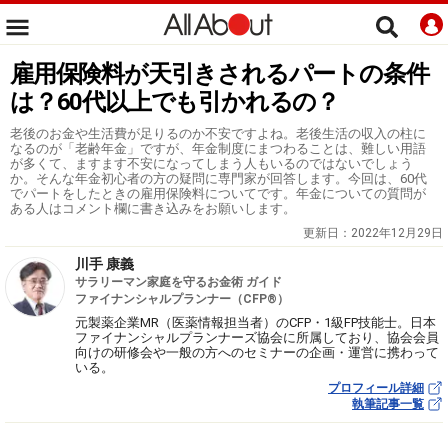
雇用保険料が天引きされるパートの条件
は？60代以上でも引かれるの？
老後のお金や生活費が足りるのか不安ですよね。老後生活の収入の柱に
なるのが「老齢年金」ですが、年金制度にまつわることは、難しい用語
が多くて、ますます不安になってしまう人もいるのではないでしょう
か。そんな年金初心者の方の疑問に専門家が回答します。今回は、60代
でパートをしたときの雇用保険料についてです。年金についての質問が
ある人はコメント欄に書き込みをお願いします。
更新日：
2022年12月29日
川手 康義
サラリーマン家庭を守るお金術 ガイド
ファイナンシャルプランナー（CFP®）
元製薬企業MR（医薬情報担当者）のCFP・1級FP技能士。日本
ファイナンシャルプランナーズ協会に所属しており、協会会員
向けの研修会や一般の方へのセミナーの企画・運営に携わって
いる。
プロフィール詳細
執筆記事一覧