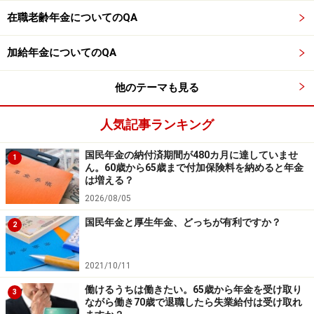
在職老齢年金についてのQA
【関連記事をチェック！】
年金受給しながら働く人は確定申告が必要？
加給年金についてのQA
雇用保険料が上がると年収400万円の人の保険料はいく
他のテーマも見る
ら増える？
老後の生活費はいくらかかる？気をつけたい出費とは？
人気記事ランキング
国民年金の納付済期間が480カ月に達していませ
1
※記事内容は執筆時点のものです。最新の内容をご確認くださ
ん。60歳から65歳まで付加保険料を納めると年金
い。
は増える？
本記事の内容は一般的な情報提供を目的としており、特定の金融
2026/08/05
商品や投資行動を推奨するものではありません。
投資や資産運用に関する最終的なご判断はご自身の責任において
国民年金と厚生年金、どっちが有利ですか？
行ってください。
2
掲載情報の正確性・完全性については十分に配慮しております
が、その内容を保証するものではなく、これに基づく損失・損害
などについて当社は一切の責任を負いません。
2021/10/11
最新の情報や詳細については、必ず各金融機関やサービス提供者
の公式情報をご確認ください。
働けるうちは働きたい。65歳から年金を受け取り
3
ながら働き70歳で退職したら失業給付は受け取れ