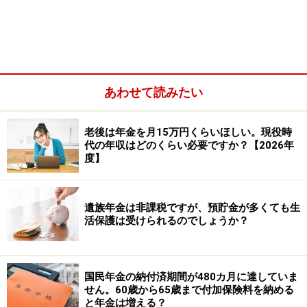
は除く）。
あわせて読みたい
老後は年金を月15万円くらいほしい。現役時
代の年収はどのくらい必要ですか？【2026年
度】
遺族年金は非課税ですが、預貯金が多くても生
活保護は受けられるのでしょうか？
・31日以上引き続き雇用されることが見込まれる者であ
国民年金の納付済期間が480カ月に達していま
ること。
せん。60歳から65歳まで付加保険料を納める
・1週間の所定労働時間が20時間以上であること。
と年金は増える？