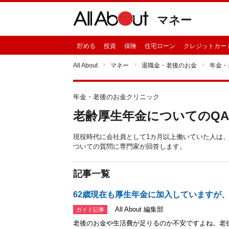
マネー
貯める
投資
保険
住宅ローン
クレジットカー
All About
マネー
退職金・老後のお金
年金・
年金・老後のお金クリニック
老齢厚生年金についてのQA
現役時代に会社員として1カ月以上働いていた人は、
ついての質問に専門家が回答します。
記事一覧
62歳現在も厚生年金に加入していますが
All About 編集部
ガイド記事
老後のお金や生活費が足りるのか不安ですよね。老