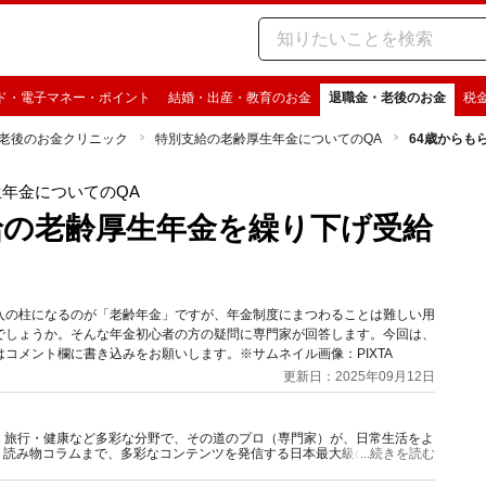
ド・電子マネー・ポイント
結婚・出産・教育のお金
退職金・老後のお金
税
老後のお金クリニック
特別支給の老齢厚生年金についてのQA
64歳からも
年金についてのQA
給の老齢厚生年金を繰り下げ受給
入の柱になるのが「老齢年金」ですが、年金制度にまつわることは難しい用
でしょうか。そんな年金初心者の方の疑問に専門家が回答します。今回は、
コメント欄に書き込みをお願いします。※サムネイル画像：PIXTA
更新日：2025年09月12日
グルメ・旅行・健康など多彩な分野で、その道のプロ（専門家）が、日常生活をよ
、読み物コラムまで、多彩なコンテンツを発信する日本最大級の総合情報サ
...続きを読む