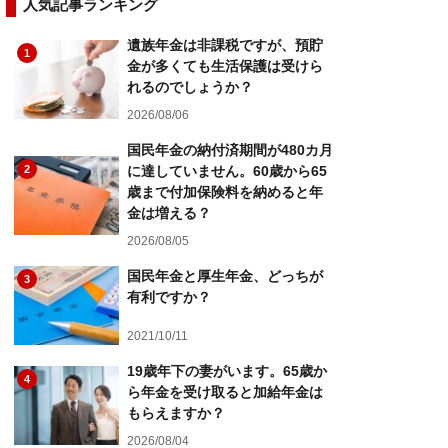
人気記事ランキング
遺族年金は非課税ですが、預貯
1
金が多くても生活保護は受けら
れるのでしょうか？
2026/08/06
国民年金の納付済期間が480カ月
2
に達していません。60歳から65
歳まで付加保険料を納めると年
金は増える？
2026/08/05
国民年金と厚生年金、どっちが
3
有利ですか？
2021/10/11
19歳年下の妻がいます。65歳か
4
ら年金を受け取ると加給年金は
もらえますか？
2026/08/04