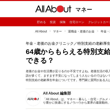
マネー
貯める
投資
保険
住宅ローン
クレジットカー
All About
マネー
退職金・老後のお金
年金・
年金・老後のお金クリニック
／特別支給の老齢厚生
64歳からもらえる特別支
できる？
老後のお金や生活費が足りるのか不安ですよね。老後生活の収
語が多くて、ますます不安になってしまう人もいるのではない
特別支給の老齢厚生年金についてです。専門家に質問がある人は
All About 編集部
「All About」は、マネー・暮らし・住宅・
り豊かに快適にするノウハウから業界の最新動向
イトです。