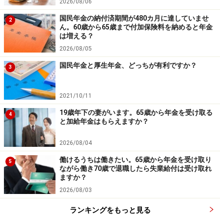
2026/08/06
などについて当社は一切の責任を負いません。
最新の情報や詳細については、必ず各金融機関やサービス提供者
国民年金の納付済期間が480カ月に達していませ
2
の公式情報をご確認ください。
ん。60歳から65歳まで付加保険料を納めると年金
は増える？
【編集部からのお知らせ】
2026/08/05
・「家計」について、
アンケート（2026/8/31まで）
を実施
中です！
国民年金と厚生年金、どっちが有利ですか？
3
※抽選で20名にAmazonギフト券1000円分プレゼント
※謝礼付きの限定アンケートやモニター企画に参加が可能に
なります
2021/10/11
19歳年下の妻がいます。65歳から年金を受け取る
4
と加給年金はもらえますか？
2026/08/04
働けるうちは働きたい。65歳から年金を受け取り
5
ながら働き70歳で退職したら失業給付は受け取れ
ますか？
2026/08/03
ランキングをもっと見る