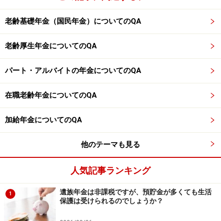
ちなみに65歳以降も厚生年金に加入していると、毎年9
老齢基礎年金（国民年金）についてのQA
月1日時点の厚生年金の加入記録のデータで老齢厚生年
金額が再計算され、毎年10月分より年金額が増加します
老齢厚生年金についてのQA
（この制度を「在職定時改定」と言います）。基本月額
が上がる際は、「在職老齢年金」で支給停止にならない
パート・アルバイトの年金についてのQA
ように注意してください。
在職老齢年金についてのQA
※年金プチ相談コーナーに取り上げてほしい質問がある
人は
こちらから
応募するか、コメント欄への書き込みを
加給年金についてのQA
お願いします。
他のテーマも見る
※記事内容は執筆時点のものです。最新の内容をご確認くださ
い。
人気記事ランキング
本記事の内容は一般的な情報提供を目的としており、特定の金融
商品や投資行動を推奨するものではありません。
投資や資産運用に関する最終的なご判断はご自身の責任において
遺族年金は非課税ですが、預貯金が多くても生活
1
行ってください。
保護は受けられるのでしょうか？
掲載情報の正確性・完全性については十分に配慮しております
が、その内容を保証するものではなく、これに基づく損失・損害