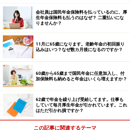
およそ年額97万8686円受け取れますね
会社員は国民年金保険料を払っているのに、厚
（マクロ経済スライドで金額が少し異なることもありま
生年金保険料も払うのはなぜ？ 二重払いにな
す）。
りませんか？
もし、65歳以降も会社に勤務し続けると、老齢厚生年金
11月に65歳になります。老齢年金の初回振り
を満額で受け取れなくなる場合があるので、注意が必要
込みはいつ？なぜ数カ月後になるのですか？
です。満額で受け取れなくなるのは、「在職老齢年金」
の仕組みによるもので、基本月額（老齢厚生年金の年額
を12で割ったもの）と就労収入の合計が基準額の51万円
60歳から65歳まで国民年金に任意加入し、付
（令和7年度）を超えると、老齢厚生年金の全部または
加保険料も納めると年金はいくら増えますか？
一部が減額されてしまいます。
62歳で年金を繰り上げ受給してます。仕事も
したがって、この仮定の場合は基本月額8万1557円（年
していて毎月厚生年金が引かれています。これ
額97万8686円を12で割ったもの）と月収（年収÷12）の
はただ引かれ損ですか？
合計が月額51万円を超えないようにしましょう。
この記事に関連するテーマ