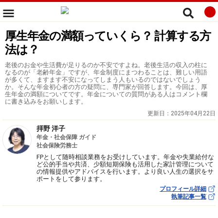
厚生年金の満額っていくら？ 計算する方
法は？
老後のお金や生活費が足りるのか不安ですよね。老後生活の収入の柱に
なるのが「老齢年金」ですが、年金制度にまつわることは、難しい用語
が多くて、ますます不安になってしまう人もいるのではないでしょう
か。そんな年金初心者の方の疑問に、専門家が回答します。今回は、厚
生年金の満額についてです。年金についての質問がある人はコメント欄
に書き込みをお願いします。
更新日：
2025年04月22日
拝野 洋子
年金・社会保障 ガイド
社会保険労務士
FPとして随時相談業務をお受けしています。年金や失業給付な
ど公的手当や共済、少額短期保険も活用した家計管理について
の情報提供やアドバイスを行います。より良い人生の選択をサ
ポートをして参ります。
プロフィール詳細
執筆記事一覧