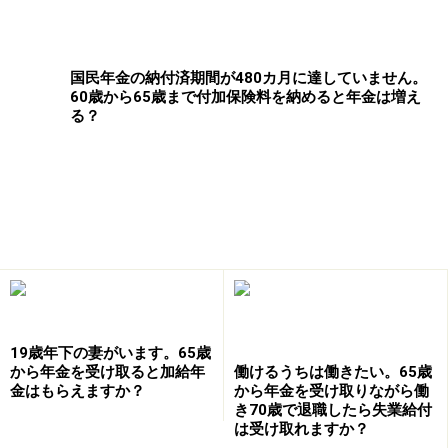
標準報酬額で22歳から60歳までの38年間（456カ月）勤
務した後、平均標準報酬額24万円（賞与なし）で60歳か
ら65歳まで働いたとして、将来受け取れる老齢厚生年金
国民年金の納付済期間が480カ月に達していません。
60歳から65歳まで付加保険料を納めると年金は増え
がおよそいくらになるのか、現在の年金水準で計算して
る？
みました。※経過的加算については考慮しません。
22歳から60歳までの老齢厚生年金
36万円×5.481/1000×456カ月＝89万9760円
60歳から65歳までの老齢厚生年金
24万円×5.481/1000×60カ月＝7万8926円
上記を合計すると、89万9760円＋7万8926円＝97万
19歳年下の妻がいます。65歳
から年金を受け取ると加給年
働けるうちは働きたい。65歳
8686円
金はもらえますか？
から年金を受け取りながら働
き70歳で退職したら失業給付
は受け取れますか？
したがってこの場合、相談者は65歳から老齢厚生年金を