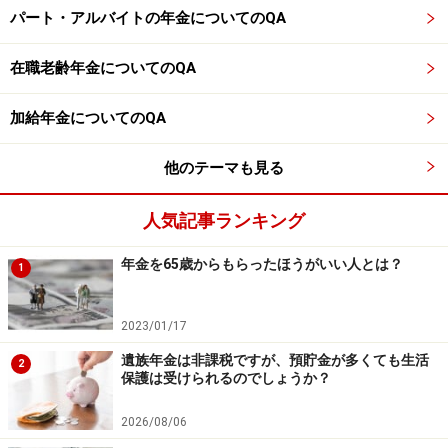
また、障害基礎年金や寡婦年金などを受け取ることがで
パート・アルバイトの年金についてのQA
きなくなる可能性もありますし、繰上げ受給は取り消す
ことができませんので、慎重に判断するとよいでしょ
在職老齢年金についてのQA
う。
加給年金についてのQA
※年金プチ相談コーナーに取り上げてほしい質問がある
他のテーマも見る
人は
こちらから
応募するか、コメント欄への書き込みを
お願いします。
人気記事ランキング
【関連記事をチェック！】
年金を65歳からもらったほうがいい人とは？
1
60歳で退職して3年間は、嘱託社員として働く予定。月
20万円の収入だと、65歳からの年金はいくら増える？
2023/01/17
70歳以降も会社員として働きます。厚生年金保険料は払
遺族年金は非課税ですが、預貯金が多くても生活
2
い続けるのでしょうか？
保護は受けられるのでしょうか？
56歳の夫は60歳から年金をもらうことができないのでし
2026/08/06
ょうか？