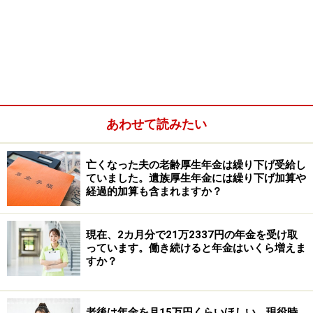
あわせて読みたい
亡くなった夫の老齢厚生年金は繰り下げ受給し
ていました。遺族厚生年金には繰り下げ加算や
経過的加算も含まれますか？
A：「特別支給の老齢厚生年金」は受給でき
ない
現在、2カ月分で21万2337円の年金を受け取
年金の受給に関しましては、原則として65歳からとなっ
っています。働き続けると年金はいくら増えま
ていますが、昭和60年の法律改正により、厚生年金保険
すか？
の受給開始年齢が60歳から65歳に引き上げられた際に、
受給開始年齢を段階的に引き上げる「特別支給の老齢厚
老後は年金を月15万円くらいほしい。現役時