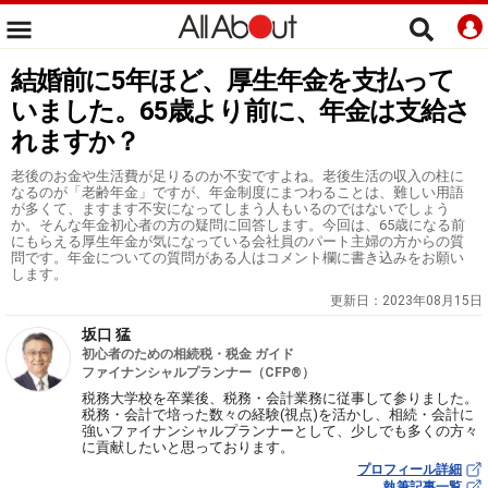
結婚前に5年ほど、厚生年金を支払って
いました。65歳より前に、年金は支給さ
れますか？
老後のお金や生活費が足りるのか不安ですよね。老後生活の収入の柱に
なるのが「老齢年金」ですが、年金制度にまつわることは、難しい用語
が多くて、ますます不安になってしまう人もいるのではないでしょう
か。そんな年金初心者の方の疑問に回答します。今回は、65歳になる前
にもらえる厚生年金が気になっている会社員のパート主婦の方からの質
問です。年金についての質問がある人はコメント欄に書き込みをお願い
します。
更新日：
2023年08月15日
坂口 猛
初心者のための相続税・税金 ガイド
ファイナンシャルプランナー（CFP®）
税務大学校を卒業後、税務・会計業務に従事して参りました。
税務・会計で培った数々の経験(視点)を活かし、相続・会計に
強いファイナンシャルプランナーとして、少しでも多くの方々
に貢献したいと思っております。
プロフィール詳細
執筆記事一覧