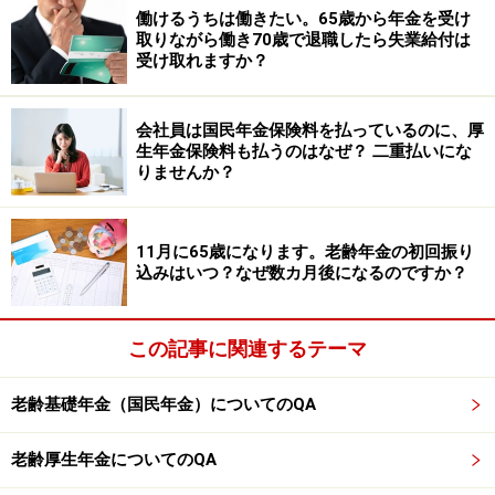
ないことになります。
働けるうちは働きたい。65歳から年金を受け
取りながら働き70歳で退職したら失業給付は
受け取れますか？
もし60代前半で受け取りたい場合は、繰上げ受給という
制度もあります。これは、希望すれば60歳から65歳にな
会社員は国民年金保険料を払っているのに、厚
るまでの間に年金を繰り上げて受け取ることができる制
生年金保険料も払うのはなぜ？ 二重払いにな
度です。
りませんか？
注意点としては、繰上げ受給の請求をすると、請求した
11月に65歳になります。老齢年金の初回振り
時点から65歳に達する日（もしくは特別支給の老齢厚生
込みはいつ？なぜ数カ月後になるのですか？
年金の受給開始年齢に達する日）の前月までの月数に応
じて年金が減額されてしまう点です。減額率は令和4年4
この記事に関連するテーマ
月以降は1カ月あたり0.4％で（1962年4月2日以降に生ま
れた人が対象。それ以前生まれの人は0.5%）、繰り上げ
老齢基礎年金（国民年金）についてのQA
受給による年金額の減額は、一生涯続くことになりま
す。
老齢厚生年金についてのQA