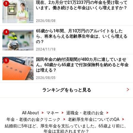
現在、2カ月分で21万2337円の年金を受け取って
60歳で会社を退職して年収120万円ほどのアルバイトを
3
います。働き続けると年金はいくら増えますか？
しようと思います。年金は減らされる？
2026/08/08
65歳から1年間、月10万円のアルバイトをした
4
ら、将来もらえる老齢厚生年金は、いくら増える
※記事内容は執筆時点のものです。最新の内容をご確認くださ
の？
い。
2024/11/18
本記事の内容は一般的な情報提供を目的としており、特定の金融
商品や投資行動を推奨するものではありません。
国民年金の納付済期間が480カ月に達していませ
5
投資や資産運用に関する最終的なご判断はご自身の責任において
ん。60歳から65歳まで付加保険料を納めると年金
行ってください。
は増える？
掲載情報の正確性・完全性については十分に配慮しております
2026/08/05
が、その内容を保証するものではなく、これに基づく損失・損害
などについて当社は一切の責任を負いません。
最新の情報や詳細については、必ず各金融機関やサービス提供者
ランキングをもっと見る
の公式情報をご確認ください。
【編集部からのお知らせ】
>
>
>
All About
マネー
退職金・老後のお金
・「家計」について、
アンケート（2026/8/31まで）
を実施
>
>
年金・老後のお金クリニック
老齢厚生年金についてのQA
中です！
結婚前に5年ほど、厚生年金を支払っていました。65歳より前に、
※抽選で20名にAmazonギフト券1000円分プレゼント
年金は支給されますか？
※謝礼付きの限定アンケートやモニター企画に参加が可能に