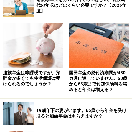
生年金」の制度ができました。
代の年収はどのくらい必要ですか？【2026年
度】
この「特別支給の老齢厚生年金」を受け取るためには以
下の要件をすべて満たしている必要があります。
【1】男性の場合、昭和36年4月1日以前に生まれたこ
と。女性の場合、昭和41年4月1日以前に生まれたこと。
【2】老齢基礎年金の受給資格期間（10年）があるこ
と。
遺族年金は非課税ですが、預
国民年金の納付済期間が480
【3】厚生年金保険等に1年以上加入していたこと。
貯金が多くても生活保護は受
カ月に達していません。60歳
けられるのでしょうか？
から65歳まで付加保険料を納
【4】生年月日に応じた受給開始年齢に達しているこ
めると年金は増える？
と。
相談者の場合、昭和43年（1968年）6月生まれとのこと
19歳年下の妻がいます。65歳から年金を受け
取ると加給年金はもらえますか？
ですので【1】の要件を満たしておらず、65歳になる前
から「特別支給の老齢厚生年金」を受け取ることはでき