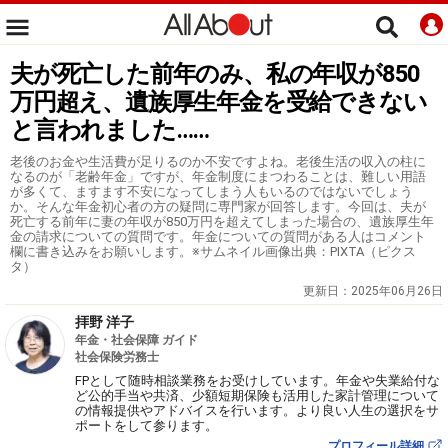
夫が死亡した前年のみ、私の年収が850
万円超え、遺族厚生年金を受給できない
と言われました……
老後のお金や生活費が足りるのか不安ですよね。老後生活の収入の柱に
なるのが「老齢年金」ですが、年金制度にまつわることは、難しい用語
が多くて、ますます不安になってしまう人もいるのではないでしょう
か。そんな年金初心者の方の疑問に専門家が回答します。今回は、夫が
死亡する前年に妻の年収が850万円を超えてしまった場合の、遺族厚生年
金の請求についての質問です。年金についての質問がある人はコメント
欄に書き込みをお願いします。※サムネイル画像出典：PIXTA（ピクス
タ）
更新日：
2025年06月26日
拝野 洋子
年金・社会保障 ガイド
社会保険労務士
FPとして随時相談業務をお受けしています。年金や失業給付な
ど公的手当や共済、少額短期保険も活用した家計管理について
の情報提供やアドバイスを行います。より良い人生の選択をサ
ポートをして参ります。
プロフィール詳細