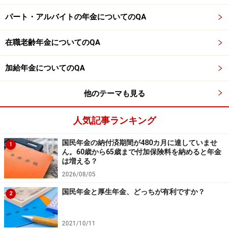
※年金プチ相談コーナーに取り上げてほしい質問がある
パート・アルバイトの年金についてのQA
人は
こちらから
応募するか、コメント欄への書き込みを
在職老齢年金についてのQA
お願いします。
※記事内容は執筆時点のものです。最新の内容をご確認くださ
加給年金についてのQA
い。
本記事の内容は一般的な情報提供を目的としており、特定の金融
他のテーマも見る
商品や投資行動を推奨するものではありません。
投資や資産運用に関する最終的なご判断はご自身の責任において
行ってください。
人気記事ランキング
掲載情報の正確性・完全性については十分に配慮しております
が、その内容を保証するものではなく、これに基づく損失・損害
などについて当社は一切の責任を負いません。
国民年金の納付済期間が480カ月に達していませ
1
最新の情報や詳細については、必ず各金融機関やサービス提供者
ん。60歳から65歳まで付加保険料を納めると年金
の公式情報をご確認ください。
は増える？
2026/08/05
【編集部からのお知らせ】
国民年金と厚生年金、どっちが有利ですか？
・「家計」について、
アンケート（2026/8/31まで）
を実施
2
中です！
※抽選で20名にAmazonギフト券1000円分プレゼント
※謝礼付きの限定アンケートやモニター企画に参加が可能に
2021/10/11