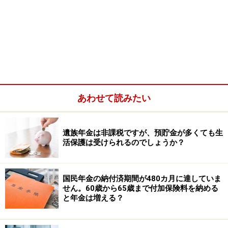
来に年収850万円未満になるようであれば、
遺族厚生年金を受給できる場合があります
遺族年金とは、亡くなった人に生計を維持されていた遺
族がもらえる年金のことです。18歳最初の年度末（1、2
級の障害がある場合は20歳）までの子どもを持つ配偶者
や子どもが受給する「遺族基礎年金」と、在職中に会社
あわせて読みたい
員が死亡したときなどに配偶者などが受給する「遺族厚
生年金」があります。
遺族年金は非課税ですが、預貯金が多くても生
「生計を維持されている配偶者」として認められるため
活保護は受けられるのでしょうか？
には、生計を維持されている配偶者が亡くなった人と同
居（または、別居の場合でも仕送りされている）してい
国民年金の納付済期間が480カ月に達していま
ること、かつ前年の年収が850万円未満（または所得が
せん。60歳から65歳まで付加保険料を納める
と年金は増える？
655万5000円未満）であるという要件を満たす必要があ
ります。