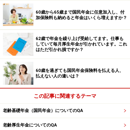
ば、遺族厚生年金を受給できる場合があります。
60歳から65歳まで国民年金に任意加入し、付
昨年のみ「A子」さんの年収が高かったということを示
加保険料も納めると年金はいくら増えますか？
す書類があれば、遺族厚生年金を受給できる可能性があ
りますので、諦めずに遺族厚生年金を請求してみましょ
62歳で年金を繰り上げ受給してます。仕事も
う。
していて毎月厚生年金が引かれています。これ
はただ引かれ損ですか？
具体的には戸籍謄本その他の遺族厚生年金を請求する際
に必要な書類にプラスして「会社からの業務命令書」や
60歳を過ぎても国民年金保険料を払える人、
「今後5年以内に収入が下がることが分かる就業規則」
払えない人の違いは？
などの書類を提出します。マイナンバーと基礎年金番号
がひも付いていれば（ねんきんネット、年金事務所で確
この記事に関連するテーマ
認できます）、夫死亡時の住民票や過去5年間の「A子」
さんの所得証明を年金事務所で調べてもらえますので、
老齢基礎年金（国民年金）についてのQA
前年以前の年収が850万円以下であることを証明できる
でしょう。
老齢厚生年金についてのQA