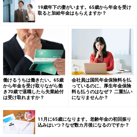
19歳年下の妻がいます。65歳から年金を受け
取ると加給年金はもらえますか？
働けるうちは働きたい。65歳
会社員は国民年金保険料を払
から年金を受け取りながら働
っているのに、厚生年金保険
き70歳で退職したら失業給付
料も払うのはなぜ？ 二重払い
は受け取れますか？
になりませんか？
「A子」さんは夫が亡くなる前年に、たまたま年収が高
く850万円を超えてしまったため遺族厚生年金を請求で
11月に65歳になります。老齢年金の初回振り
きない、と言われたとのこと。一時的に収入が高かった
込みはいつ？なぜ数カ月後になるのですか？
場合や、近い将来に年収850万円未満になるようであれ