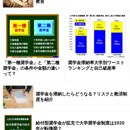
教育
容易に想像できます。
少子高齢化社会で肝心の高齢者世代がお金を使わない
中、若年世代を新たなターゲット市場として取り組む企
業が現れることはビジネス論的には当然のことかもしれ
ません。
しかもネット社会となった現在では、カードローンなど
「第一種奨学金」と「第二種
奨学金滞納率大学別ワースト
は対面ではなくWeb申し込みが主流です。今後は
スマホ
奨学金」の条件や金額の違い
ランキングと自己破産率
って？
で簡単に借りられる「小口金融」がさらに増えてくる
で
しょう。
奨学金を滞納したらどうなる？リスクと救済制
例えば、今回の新型コロナのような感染拡大の影響によ
度を紹介
り、アルバイトができなくなったため5万円を借りたと
します。仮に月々3000円の返済だとしても、滞納すれば
給付型奨学金が拡充で大学奨学金制度は2020
18歳で信用情報に「金融事故者」として履歴が残ってし
年が転換期？