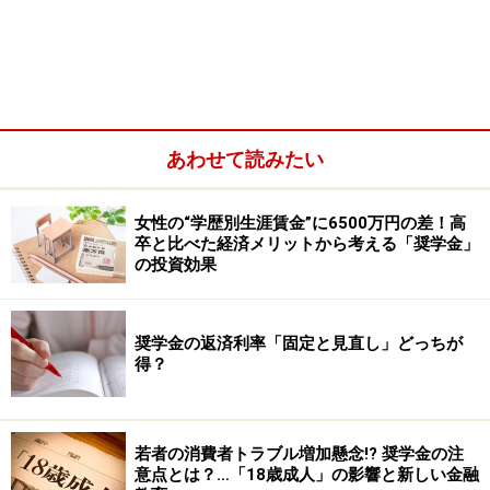
番組のスポンサーとなり、毎週社名を目にする状況でし
た。
法律改正によるグレーゾーン金利の撤廃や罰則の強化な
どにより、サラ金問題は消滅したかのようにみえます。
あわせて読みたい
しかし忘れてはならないのが、
当時の大手高利貸し企業
の多くが、今では大手銀行の子会社となり存続している
女性の“学歴別生涯賃金”に6500万円の差！高
という事実です。
卒と比べた経済メリットから考える「奨学金」
の投資効果
18歳で信用情報に「金融事故者」として履
奨学金の返済利率「固定と見直し」どっちが
歴が残ってしまう可能性が
得？
先の日本貸金業協会の報告で若年層への貸付方針を示し
た金融業者は少数派でしたが、それらの企業の業績次第
若者の消費者トラブル増加懸念!? 奨学金の注
では、同方針へシフトする同業者が増加していくことが
意点とは？…「18歳成人」の影響と新しい金融