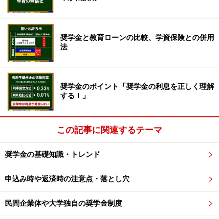
まうという事態が起こり得る
のです。
奨学金と教育ローンの比較、学資保険との併用
18歳成人で奨学金はどうなる？
法
日本学生支援機構の奨学金には、高校3年生の春に申し
込む「予約採用」と進学後に申し込む「在学採用」の2
奨学金のポイント「奨学金の利息を正しく理解
つの方法があります。
する！」
18歳成人になることにより、予約採用で申し込む
高校3
この記事に関連するテーマ
年生には未成年（17歳）と成年（18歳）が混在する
こと
になり、入学直後の4月におこなわれる在学採用での申
奨学金の基礎知識・トレンド
請者は、成人として奨学金を申し込むことになります
が、
申込み時や返済時の注意点・落とし穴
奨学金申請の際に必要な
2021年度版の「確認書兼同意
民間企業体や大学独自の奨学金制度
書」
の欄には次のように記されています。