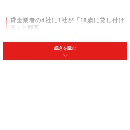
貸金業者の4社に1社が「18歳に貸し付け
る」と回答
日本貸金業協会がおこなった「
若年層の顧客に対する貸
付方針・取組状況等に関する調査結果（2021年10月15
続きを読む
日）
」によると、
加盟業者の25%が18～19歳の一般顧客
への貸付、12.4%が学生顧客への貸付をおこなう
方針と
回答しています。
50代以上の方ならば記憶にあるはずですが、80年代半ば
には「サラ金地獄」という言葉が流行し、暴力的な取り
立てによる一家離散、自殺などが日々報じられて大きな
社会問題となりました。大手貸金業者のテレビCMが頻繁
に流れ、企業相手に高利で貸し付け、暴力団まがいの取
り立てをおこなう最大手の商工ローン企業が人気の報道