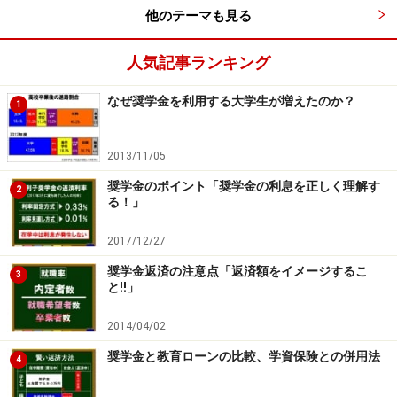
他のテーマも見る
あなた（あなたが未成年（20歳未満）の場合
人気記事ランキング
は、あなたと親権者または未成年後見人）は、
なぜ奨学金を利用する大学生が増えたのか？
1
「確認書兼同意書」に記載されている次の内容
を確認・承認したうえで、署名した「確認書兼
2013/11/05
同意書」を提出しましたか。
奨学金のポイント「奨学金の利息を正しく理解す
2
る！」
（日本学生支援機構 2021年度スカラネット下書
き用紙①より）
2017/12/27
奨学金返済の注意点「返済額をイメージするこ
3
と!!」
今年からはこれが「18歳未満」に書き換えられるのでし
ょうが、成年と未成年が混在する高校3年生は同級生の
2014/04/02
間でも取り扱いが異なってくるため、多少困惑するかも
奨学金と教育ローンの比較、学資保険との併用法
4
しれません。