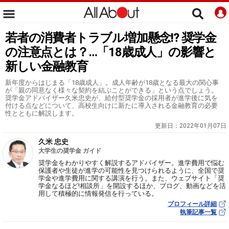
若者の消費者トラブル増加懸念!? 奨学金
の注意点とは？…「18歳成人」の影響と
新しい金融教育
新年度からはじまる「18歳成人」。成人年齢が18歳となる最大の関心事
が「親の同意なく様々な契約を結ぶことができる」という点でしょう。
奨学金アドバイザー久米忠史が、給付型奨学金の採用者が進学後に気を
付ける点などについて、高校生向けに新たに導入される金融教育の必要
性とともに解説します。
更新日：
2022年01月07日
久米 忠史
大学生の奨学金 ガイド
奨学金をわかりやすく解説するアドバイザー。進学費用で悩む
保護者や生徒が進学の可能性を見つけられるように、全国で奨
学金や進学費用に関する講演を行う。また、ウェブサイト「奨
学金なるほど!相談所」を開設するほか、ブログ、動画などを活
用して積極的に情報発信を行っている。
プロフィール詳細
執筆記事一覧