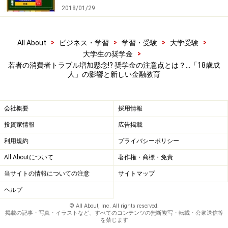
2018/01/29
なお奨学金ではありませんが、文科省が「
成人年齢に達
した生徒の在学手続きの留意事項Q＆A
」を公開していま
す。ここでは授業料等の徴収や中途退学に関する取り扱
>
>
>
>
All About
ビジネス・学習
学習・受験
大学受験
>
大学生の奨学金
いに多くが割かれていますが、「保護者」を「保護者
若者の消費者トラブル増加懸念!? 奨学金の注意点とは？…「18歳成
等」に書き換えたり、保護者の誓約書を必要とするな
人」の影響と新しい金融教育
ど、極力保護者の関与を求めようとする姿勢が見てとれ
ます。
会社概要
採用情報
投資家情報
広告掲載
>>>18歳成人で気を付けるべきは、給付型奨学金の採用
利用規約
プライバシーポリシー
者
All Aboutについて
著作権・商標・免責
※記事内容は執筆時点のものです。最新の内容をご確認くださ
い。
当サイトの情報についての注意
サイトマップ
ヘルプ
© All About, Inc. All rights reserved.
次のページへ
1
/
2
掲載の記事・写真・イラストなど、すべてのコンテンツの無断複写・転載・公衆送信等
を禁じます