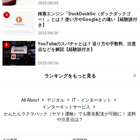
2025/08/05
匿名配送を使うには、購入希望者が購入する前にかんた
検索エンジン「DuckDuckGo（ダックダックゴ
んラクマパックに設定する必要があります。
4
ー）」とは？ 使い方やGoogleとの違い【経験談付
き】
2025/08/26
購入前に設定
YouTubeのスパチャとは？ 送り方や手数料、注意
5
点などを解説【経験談付き】
2025/08/26
どちらかを選ぶ
ランキングをもっと見る
もしこれ以外の配送方法を設定した場合はお互いの住所
や名前等の情報が表示されます。
>
>
>
All About
デジタル
IT・インターネット
購入する側の立場になったとき、欲しい商品がかんたん
>
インターネットサービス
かんたんラクマパック（ヤマト運輸）でも匿名配送が可能に！ 送料
ラクマパックに設定されていない場合には、出品者に連
や注意点は？
絡をしてこの方法に変更してもらいましょう。ただし出
品者が送料負担することを考えると、変更することによ