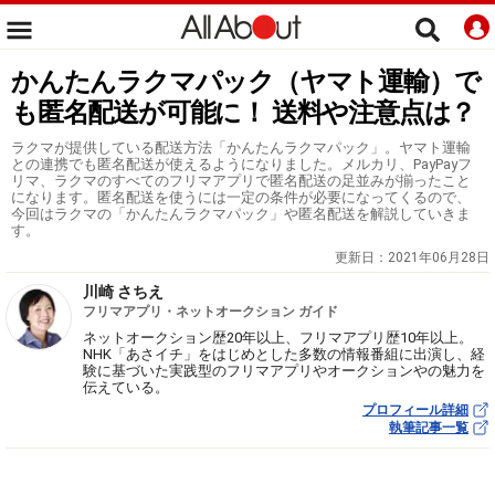
かんたんラクマパック（ヤマト運輸）で
も匿名配送が可能に！ 送料や注意点は？
ラクマが提供している配送方法「かんたんラクマパック」。ヤマト運輸
との連携でも匿名配送が使えるようになりました。メルカリ、PayPayフ
リマ、ラクマのすべてのフリマアプリで匿名配送の足並みが揃ったこと
になります。匿名配送を使うには一定の条件が必要になってくるので、
今回はラクマの「かんたんラクマパック」や匿名配送を解説していきま
す。
更新日：
2021年06月28日
川崎 さちえ
フリマアプリ・ネットオークション ガイド
ネットオークション歴20年以上、フリマアプリ歴10年以上。
NHK「あさイチ」をはじめとした多数の情報番組に出演し、経
験に基づいた実践型のフリマアプリやオークションやの魅力を
伝えている。
プロフィール詳細
執筆記事一覧