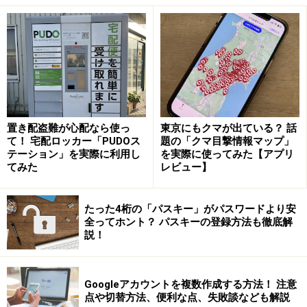
置き配盗難が心配なら使っ
東京にもクマが出ている？ 話
受付場所
て！ 宅配ロッカー「PUDOス
題の「クマ目撃情報マップ」
テーション」を実際に利用し
を実際に使ってみた【アプリ
かんたんラクマバック（日本郵便）は、郵便局とローソ
てみた
レビュー】
ンから発送可能です。一方かんたんラクマバック（ヤマ
ト運輸）の方は、セブン-イレブン、ファミリーマート、
たった4桁の「パスキー」がパスワードより安
ヤマト運輸の営業所、宅配便ロッカーPUDOから発送が
全ってホント？ パスキーの登録方法も徹底解
説！
できます。
かんたんラクマパック（日本郵便）の料金
Googleアカウントを複数作成する方法！ 注意
かんたんラクマパック（日本郵便）は、ゆうパケットと
点や切替方法、便利な点、失敗談なども解説