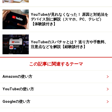
ゆうパックの2つに対応しています。ゆうパケットは一
律179円（税込）、ゆうパックはサイズによって料金が
YouTubeが見れなくなった！ 原因と対処法を
異なります。
デバイス別に解説（スマホ、PC、テレビ）
【体験談付き】
60サイズ：700円
80サイズ：900円
YouTubeのスパチャとは？ 送り方や手数料、
100サイズ：1150円
注意点などを解説【経験談付き】
120サイズ：1350円
140サイズ：1500円
この記事に関連するテーマ
160サイズ：1500円
170サイズ：1500円
Amazonの使い方
重さは一律25kgまで対応しています。
YouTubeの使い方
かんたんラクマパック（ヤマト運輸）の料金
ヤマト運輸の方は、ネコポス、宅急便コンパクト、宅急
Googleの使い方
便の3つの種類があります。