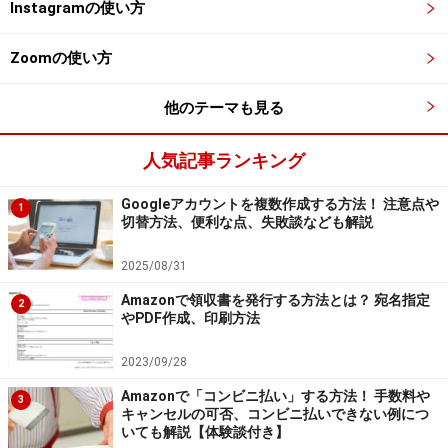
ネコポスは全国一律200円（税込）、宅急便コンパクト
Instagramの使い方
は全国一律570円（税込）。宅急便はサイズと重さによ
Zoomの使い方
って料金が異なります。
他のテーマも見る
60サイズ（2kgまで） ：800円
80サイズ（5kgまで） ：900円
人気記事ランキング
100サイズ（10kgまで）： 1150円
120サイズ（15kgまで）： 1350円
Googleアカウントを複数作成する方法！ 注意点や
1
切替方法、便利な点、失敗談なども解説
140サイズ（20kgまで）：1500円
160サイズ（25kgまで）：1500円
2025/08/31
Amazonで領収書を発行する方法とは？ 宛名指定
2
※宅急便コンパクトの場合に税込み70円の専用資材が必
やPDF作成、印刷方法
要です。
2023/09/28
Amazonで「コンビニ払い」する方法！ 手数料や
3
キャンセルの可否、コンビニ払いできない例につ
匿名配送を使うための条件
いても解説【体験談付き】