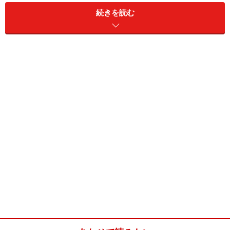
続きを読む
ホットケーキミックスを使った簡単な作り方を紹介しま
す。是非お試しください。
ハットグ(4本分)
■
主材料
ホットケーキミックス
200g
牛乳
75cc
魚肉ソーセージ
1本と1/3
チーズ
さけるチーズ 2本