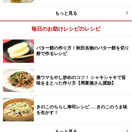
もっと見る
箸に刺す
2
毎日のお助けレシピのレシピ
箸（または串）に（1）を刺して、さけるチーズの部分
に4等分に切ったスライスチーズを巻きつける。
バター餅の作り方！秋田名物のバター餅を切り
餅で作るレシピ
激ウマもやし炒めのコツ！ シャキシャキで旨
味をまとった作り方【周富徳さん奨励】
きのこのちらし寿司レシピ……きのこのうま味
を生かす！
もっと見る