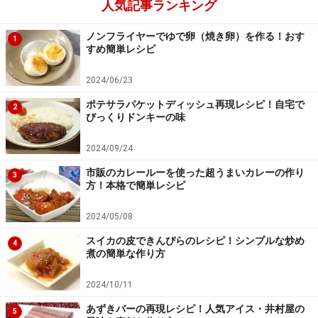
人気記事ランキング
ノンフライヤーでゆで卵（焼き卵）を作る！おす
1
すめ簡単レシピ
2024/06/23
ポテサラパケットディッシュ再現レシピ！自宅で
2
びっくりドンキーの味
2024/09/24
市販のカレールーを使った超うまいカレーの作り
3
方！本格で簡単レシピ
2024/05/08
スイカの皮できんぴらのレシピ！シンプルな炒め
4
煮の簡単な作り方
2024/10/11
打ち粉をふって4等分にする
4
あずきバーの再現レシピ！人気アイス・井村屋の
5