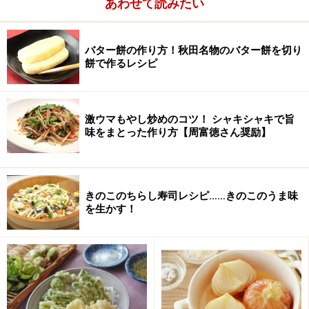
プロセスチーズ
スライスチーズ 1枚
あわせて読みたい
パン粉
適量
バター餅の作り方！秋田名物のバター餅を切り
小麦粉
打ち粉用 少々
餅で作るレシピ
激ウマもやし炒めのコツ！ シャキシャキで旨
味をまとった作り方【周富徳さん奨励】
きのこのちらし寿司レシピ……きのこのうま味
を生かす！
■
その他