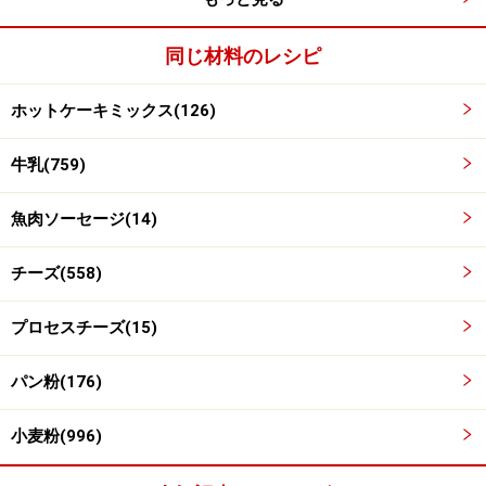
同じ材料のレシピ
ホットケーキミックス(126)
牛乳(759)
ホットケーキミックスと牛乳を混ぜてこねる
3
魚肉ソーセージ(14)
ボウルにホットケーキミックスを入れ、牛乳を注ぎ入れ
チーズ(558)
ながら箸で混ぜ、粉に水分がいきわたったら、手で軽く
こねて丸める。
プロセスチーズ(15)
牛乳は一気に入れてしまわずに、こねて堅さを確かめな
パン粉(176)
がら微調整する。生地が堅くてまとまらないようであれ
ば、水を少量足す。
小麦粉(996)