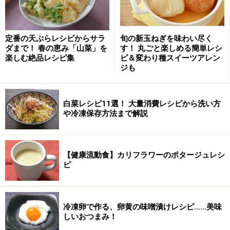
油
揚げ用 適量
トマトケチャップ
少々
定番の天ぷらレシピからサラ
旬の新玉ねぎを味わい尽く
マスタード
少々
ダまで！ 春の恵み「山菜」を
す！ 丸ごと楽しめる簡単レシ
楽しむ絶品レシピ集
ピ＆変わり種スイーツアレン
ジも
チーズの特徴について紹介します。さけるチーズは棒状
で使いやすくよく伸びますがトロトロ感は薄いです。そ
の他に、ゴーダチーズやカチョカバロ、モッツアレラも
白菜レシピ11選！ 大量消費レシピから洗い方
や冷凍保存方法まで解説
試してみました。トロトロと柔らかいものやあまり伸び
ないものといったように、チーズにはそれぞれの個性が
感じられて面白いです。今回のように、2種類のチーズ
【健康流動食】カリフラワーのポタージュレシ
を組み合わせるのもいいです。
ピ
ハットグの作り方・手順
冷凍卵で作る、卵黄の味噌漬けレシピ……美味
■
ハットグを作る
しいおつまみ！
ソーセージとチーズを切る
1