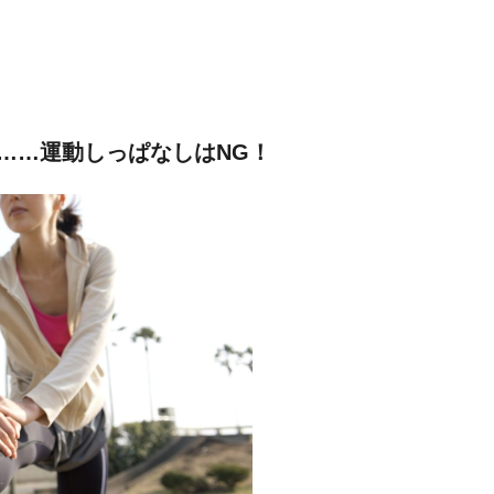
……運動しっぱなしはNG！