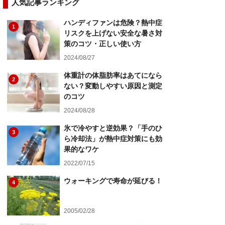
人気記事ランキング
ハンディファンは危険？熱中症
1
リスクを上げない安全な暑さ対
策のコツ・正しい使い方
2024/08/27
体重計の体脂肪率はあてになら
2
ない？変動しやすい原因と測定
のコツ
2024/08/28
氷で冷やすと逆効果？「手のひ
3
ら冷却法」が熱中症対策にも効
果的なワケ
2022/07/15
ウォーキングで寿命が延びる！
4
2005/02/28