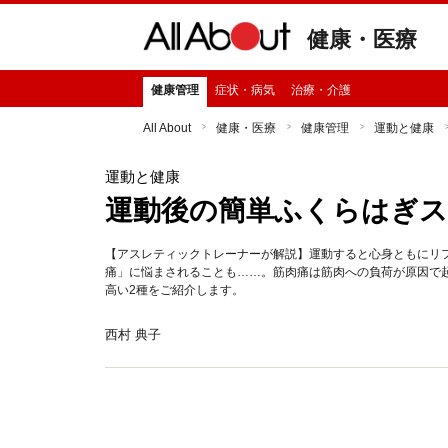
健康・医療
健康管理
症状・病気
治療・介護
All About
健康・医療
健康管理
運動と健康
運動と健康
運動後の簡単ふくらはぎス
【アスレティックトレーナーが解説】運動すると心身ともにリ
痛」に悩まされることも……。筋肉痛は筋肉への負荷が原因で
高い2種をご紹介します。
西村 典子