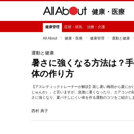
健康・医療
健康管理
症状・病気
治療・介護
All About
健康・医療
健康管理
運動と健康
運動と健康
暑さに強くなる方法は？手
体の作り方
【アスレティックトレーナーが解説】蒸し暑い梅雨から夏にか
じゅんか）」と言いますが、急激に暑くなったり、エアコンの
さに強くなり、夏バテしにくい体を作る運動のコツをご紹介し
西村 典子