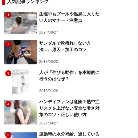
人気記事ランキング
生理中もプールや温泉に入りた
1
い人のマナー・注意点
2024/08/27
サンダルで靴擦れしない方
2
法……原因・加工のコツ
2018/08/20
人が「伸びる動作」を本能的に
3
行うのはなぜ？
2016/01/29
ハンディファンは危険？熱中症
4
リスクを上げない安全な暑さ対
策のコツ・正しい使い方
2024/08/27
運動時の水分補給、適している
5