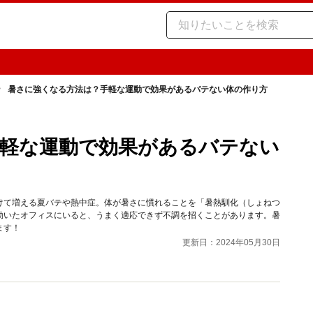
暑さに強くなる方法は？手軽な運動で効果があるバテない体の作り方
軽な運動で効果があるバテない
けて増える夏バテや熱中症。体が暑さに慣れることを「暑熱馴化（しょねつ
効いたオフィスにいると、うまく適応できず不調を招くことがあります。暑
ます！
更新日：2024年05月30日