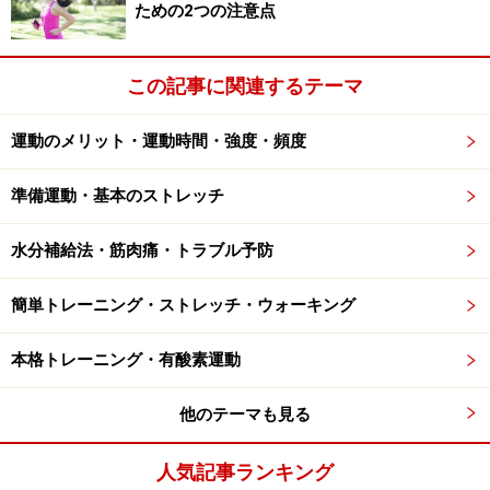
ための2つの注意点
タオルを両手に持ち、腕を頭上に伸ばします。その状態
でゆっくり体を左右に倒して、体の側面を伸ばし、15秒
この記事に関連するテーマ
～30秒程度キープ。
運動のメリット・運動時間・強度・頻度
4. タオルを使った胸そらし
準備運動・基本のストレッチ
胸をそらしながらゆっくりと腕をあげましょう
水分補給法・筋肉痛・トラブル予防
簡単トレーニング・ストレッチ・ウォーキング
体の後ろでタオルを持ちます。このとき、できるだけ手
幅を狭くして持つように注意。あごを軽く引いて、タオ
本格トレーニング・有酸素運動
ルを持った手を少しずつ上げていきましょう。肩が痛く
ならないように気をつけながら、十分胸が伸びたところ
他のテーマも見る
で15～30秒程度キープします。
人気記事ランキング