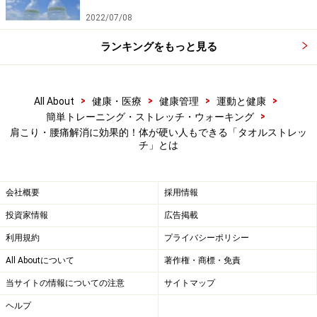
膝曲げのストレッチを行った状態から膝をゆっくり伸ば
2022/07/08
していき、タオルの力に抵抗するように膝を伸ばして太
ランキングをもっと見る
ももの裏側をストレッチします。完全に伸ばしきること
が難しいようなら、膝は曲がったままでもOK。20～30
秒程度伸ばしたら、反対側の足も同様に行います。
>
>
>
>
All About
健康・医療
健康管理
運動と健康
>
簡単トレーニング・ストレッチ・ウォーキング
7. 太ももの前側を伸ばすタオルストレッチ
肩こり・腰痛解消に効果的！体が硬い人もできる「タオルストレッ
チ」とは
足にタオルをかけ、股関節が伸びるように後ろに引きましょ
会社概要
採用情報
う
投資家情報
広告掲載
利用規約
プライバシーポリシー
横向きに寝転がり、上になった足にタオルを回して手で
All Aboutについて
著作権・商標・免責
持ちます。下になった手足は体を支えるように伸ばして
当サイトの情報についての注意
サイトマップ
おきましょう。踵をお尻につけるようにタオルを引きつ
け、太ももの前側を伸ばしていき、20～30秒程度キープ
ヘルプ