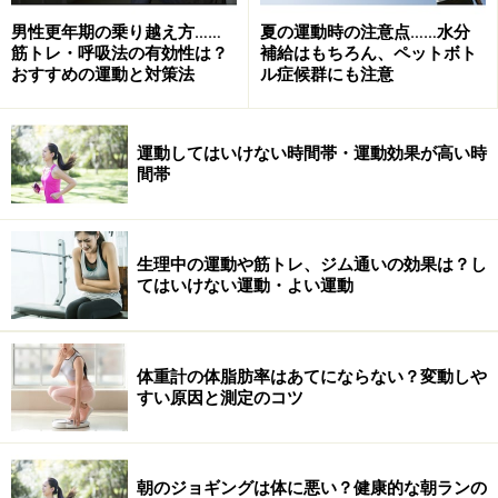
男性更年期の乗り越え方……
夏の運動時の注意点……水分
筋トレ・呼吸法の有効性は？
補給はもちろん、ペットボト
慣れてきたら少しずつ両手の幅をせばめて伸ばしてみましょ
おすすめの運動と対策法
ル症候群にも注意
う
右手でタオルの端を持って上げ、肘を曲げます。このと
運動してはいけない時間帯・運動効果が高い時
きなるべく肘の位置を高く保つのがポイント。
間帯
左手を後ろに回してタオルを持ち、真下へ引き下ろして
右腕を伸ばします。このとき左手は出来るだけタオルの
生理中の運動や筋トレ、ジム通いの効果は？し
てはいけない運動・よい運動
上の方を持つとよいでしょう。逆サイドも同様に。15～
30秒程度キープ。
体重計の体脂肪率はあてにならない？変動しや
3. 体の側面を伸ばすタオルストレッチ
すい原因と測定のコツ
気持ちよく伸びるところまで左右にタオルを引いてみましょ
う
朝のジョギングは体に悪い？健康的な朝ランの