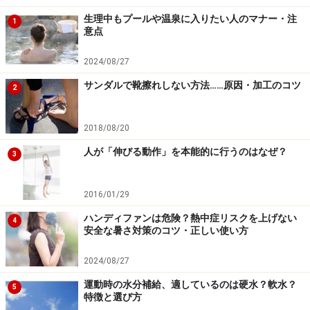
5. タオルを使った膝曲げ
生理中もプールや温泉に入りたい人のマナー・注
1
意点
足底にタオルを引っかけるようにして手前に引き寄せます
2024/08/27
サンダルで靴擦れしない方法……原因・加工のコツ
2
仰向けになって片足を曲げ、両サイドから足の裏にタオ
ルを回します。両端を手で持って、軽くタオルを引っ張
2018/08/20
りながら膝を胸に近づけるように伸ばし、臀部（でん
人が「伸びる動作」を本能的に行うのはなぜ？
3
ぶ、お尻の部分）が気持ちよく伸ばされた状態で20～30
秒程度キープ。反対側の足も同様に行います。
2016/01/29
ハンディファンは危険？熱中症リスクを上げない
6. 太ももの裏側を伸ばすタオルストレッチ
4
安全な暑さ対策のコツ・正しい使い方
2024/08/27
自分の力加減でゆっくりと膝を伸ばしましょう
運動時の水分補給、適しているのは硬水？軟水？
5
特徴と選び方