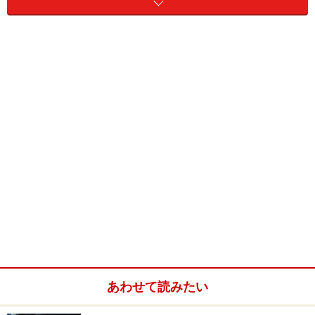
普段あまり運動していない人にとっては、使っていない
筋肉を伸ばすことで血行が良くなり、足のむくみや疲労
回復に効果が期待できます。ストレッチ一つ一つの方法
は、家事や仕事の合間のちょっとした時間にできるもの
ばかり。ウォーキングやランニングはちょっと敷居が高
いかな……と感じる人にとっても、取り組みやすい運動の
一つなのです。
タオルストレッチで効果的に、首、腕、
膝、太ももの筋肉を伸ばす方法
では実際に家の中にあるタオルを用意して始めてみまし
ょう。1日1回、1セットからでも大丈夫。朝の時間帯で
あれば、ウォーミングアップ代わりに体をほぐすことが
あわせて読みたい
でき、気分よく一日がスタート！ 夜の時間帯であれば1