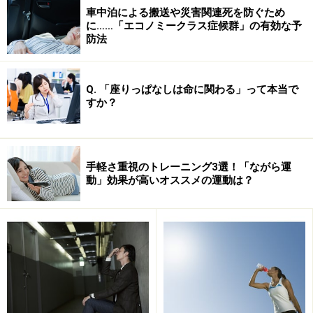
日がんばった体をいたわり、ゆっくりストレッチするこ
車中泊による搬送や災害関連死を防ぐため
とでリラックス効果が期待できます。
に……「エコノミークラス症候群」の有効な予
防法
1. 首すじを伸ばすタオルストレッチ
Q. 「座りっぱなしは命に関わる」って本当で
すか？
あごを引いて少し視線を下にしながら両腕で引きます
タオルを両手に持ち、頭の後ろに回します。息をゆっく
手軽さ重視のトレーニング3選！「ながら運
動」効果が高いオススメの運動は？
りと吐きながら両手でタオルを下に引っ張り、気持ちよ
く伸びている状態で15～30秒程度キープ。首の左側を伸
ばすときは右手のタオルをより強く引きながら左斜めを
見るようにし、右側を伸ばすときは左手のタオルを引い
て右斜めを見るようにします。
2. 二の腕を伸ばすタオルストレッチ