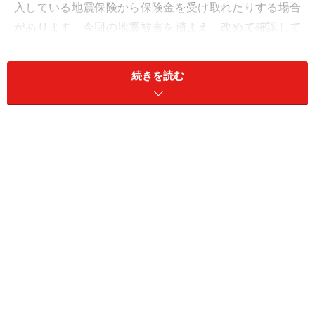
入している地震保険から保険金を受け取れたりする場合
があります。今回の地震被害を踏まえ、改めて確認して
おきましょう。
続きを読む
2018年6月18日の朝に発生した大阪府北部を震源とする
マグニチュード6.1、最大震度6弱の地震では、人的被害
のほか、住宅の被害も多数出ています。被害状況は徐々
に明らかになっており、全壊10棟、半壊231棟、一部損
壊となった住宅は3万4052棟にもおよんでいます（7月18
日現在）。
今回の地震で、多くの方が生命または身体に危害を受
け、または受けるおそれが生じているとして、大阪府は
12 市１町に災害救助法の適用を決定しています。