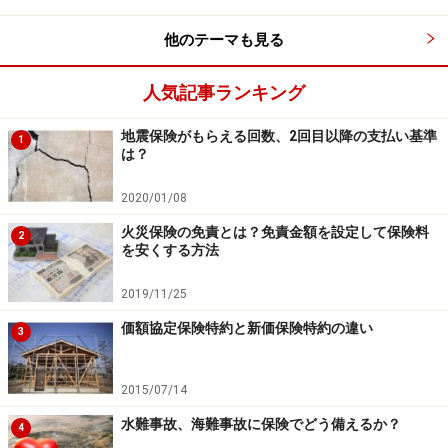
のを自治体が手配します。自ら修理せず、自治体に依頼
しましょう。
他のテーマも見る
人気記事ランキング
出典：
「災害救助法について」
／防災情報のページ（内
閣府）
地震保険がもらえる回数、2回目以降の支払い基準
1
は？
【お役立ちコンテンツ】
2020/01/08
災害救助法適用はどこまで？火災保険が必要な理由
火災保険の免責とは？免責金額を設定して保険料
2
を安くする方法
災害救助法が適用されると、各省庁から監督下にある企
業等に対し、災害被災者の被災状況に応じて、きめ細か
2019/11/25
く弾力的・迅速な対応に努めるよう、さまざまな要請が
価額協定保険特約と新価保険特約の違い
3
出されることになります。たとえば金融庁管轄では今
回、近畿財務局長・日本銀行大阪支店長の連名で、大阪
2015/07/14
府内の金融機関等に対し、「平成 30 年大阪府北部を震
水難事故、海難事故に保険でどう備えるか？
4
源とする地震にかかる災害に対する金融上の措置につい