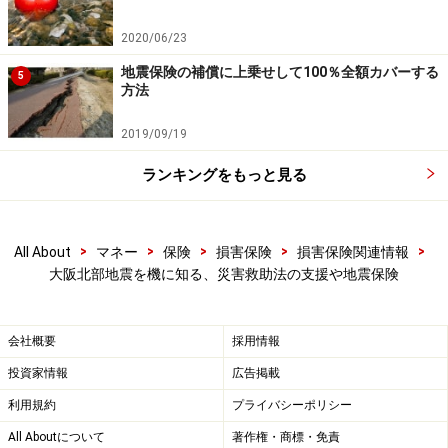
て」を発出しています。
2020/06/23
・近畿財務局
「平成30年大阪府北部を震源とする地震に
地震保険の補償に上乗せして100％全額カバーする
5
方法
かかる災害に対する金融上の措置について（平成30年6
月18日現在）【大阪府下】」
2019/09/19
ランキングをもっと見る
その内容は、銀行にキャッシュカード等を失った被災者
の預金の引き出しに柔軟に応じる、住宅ローンの返済猶
予に応じる、あるいは保険会社に生命保険料や損害保険
>
>
>
>
>
All About
マネー
保険
損害保険
損害保険関連情報
料の支払いを一定期間猶予するなどの要請です。これを
大阪北部地震を機に知る、災害救助法の支援や地震保険
受け、保険会社等は以下のような特別措置を実施をして
います。
会社概要
採用情報
投資家情報
広告掲載
・日本損害保険協会
「平成30年大阪府北部を震源とする
地震に係る特別措置の実施について」
利用規約
プライバシーポリシー
・生命保険協会
「災害救助法適用地域の特別取扱いにつ
All Aboutについて
著作権・商標・免責