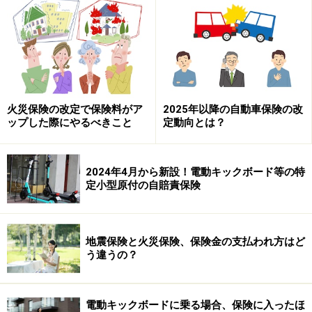
災害救助法は、災害後、国や自治体が被災者に必要な救
助を行うための法律です。適用されると、避難所が開設
されたり、食料や飲料水、寝具などが給与されるなど、
当座をしのぐために必要な支援が現物支給されます。救
助を受ける際、被災者は事情や経済状況を問われること
火災保険の改定で保険料がア
2025年以降の自動車保険の改
ップした際にやるべきこと
定動向とは？
はなく、申請をする必要もありません。
【救助の内容】
2024年4月から新設！電動キックボード等の特
避難所の設置、応急仮設住宅の供与
定小型原付の自賠責保険
食品、飲料水の供与
被服、寝具等の給与
地震保険と火災保険、保険金の支払われ方はど
医療、助産
う違うの？
被災者の救出
住宅の応急修理
学用品の給与
電動キックボードに乗る場合、保険に入ったほ