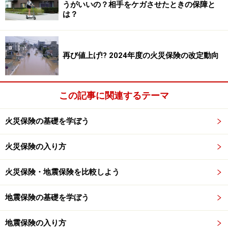
うがいいの？相手をケガさせたときの保障と
埋葬
は？
死体の捜索及び処理
住居又はその周辺の土石等の障害物の除去
再び値上げ!? 2024年度の火災保険の改定動向
出典：
第1回災害救助事務の連携強化に関する協議の場
災害救助法に基づく救助事務について
／内閣府（防災担
当）提出資料より
この記事に関連するテーマ
火災保険の基礎を学ぼう
災害救助法による救助のひとつ「住宅の応急修理」は、
火災保険の入り方
住宅半壊の被害を受けて経済的に修理が困難だったり、
大規模半壊で大がかりな修理が必要になったりした人を
火災保険・地震保険を比較しよう
対象に、1世帯あたり58万4000円以内 で修理を受けられ
るものです（2018年度の額）。修理対象となるのは居室
地震保険の基礎を学ぼう
や炊事場、トイレなど日常生活に必要な最小限度の部
分。修理は現物支給で行われ、金銭ではなく工事そのも
地震保険の入り方