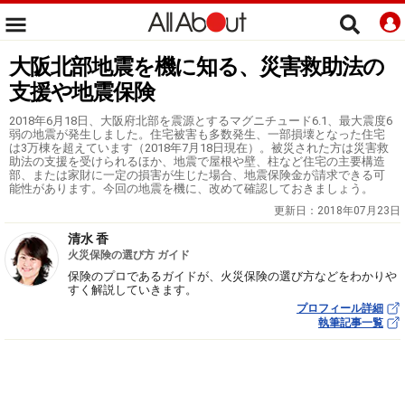
大阪北部地震を機に知る、災害救助法の
支援や地震保険
2018年6月18日、大阪府北部を震源とするマグニチュード6.1、最大震度6
弱の地震が発生しました。住宅被害も多数発生、一部損壊となった住宅
は3万棟を超えています（2018年7月18日現在）。被災された方は災害救
助法の支援を受けられるほか、地震で屋根や壁、柱など住宅の主要構造
部、または家財に一定の損害が生じた場合、地震保険金が請求できる可
能性があります。今回の地震を機に、改めて確認しておきましょう。
更新日：
2018年07月23日
清水 香
火災保険の選び方 ガイド
保険のプロであるガイドが、火災保険の選び方などをわかりや
すく解説していきます。
プロフィール詳細
執筆記事一覧