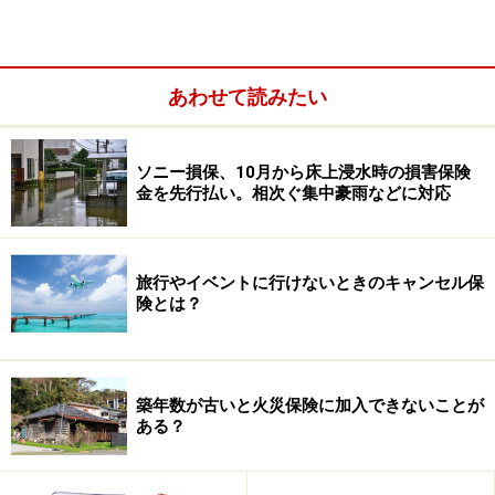
あわせて読みたい
ソニー損保、10月から床上浸水時の損害保険
金を先行払い。相次ぐ集中豪雨などに対応
【災害救助法が適用された市町】（適用日：2018年6月
旅行やイベントに行けないときのキャンセル保
18日）
険とは？
大阪市、豊中市、吹田市、高槻市、守口市、枚方市、茨
木市、寝屋川市、箕面市、摂津市、四條畷市、交野市、
三島郡島本町
築年数が古いと火災保険に加入できないことが
ある？
出典：
平成30年大阪府北部を震源とする地震にかかる災
害救助法の適用について
／大阪府報道発表資料より