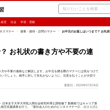
習
・経営
社会
学習・受験
ネスマナー
接客・接待・訪問のマナー
お中元のお返しはいつまで？ お礼
？ お礼状の書き方や不要の連
き方や不要の連絡など解説します。お中元を贈る際のマナーには気をつけて
多いでしょう。相手に対して失礼がないように、注意を払うことが大切で
更新日：2024年07月24日
ト 日本女子大学大学院人間社会研究科博士課程修了 勤務校ではキャリア形
も就労支援講座を行う。『新社会人のためのビジネスマナー講座』（ミネル
...続きを読む