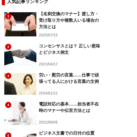
人気記事ランキング
【名刺交換のマナー】渡し方・
1
受け取り方や複数人いる場合の
方法とは
2025/07/15
コンセンサスとは？ 正しい意味
2
とビジネス例文
2023/04/17
労い・慰労の言葉……仕事で頑
3
張ってる人にかける言葉の文例
2024/01/21
電話対応の基本……担当者不在
4
時のマナーや伝言方法とは
2022/06/06
ビジネス文書での日付の位置
5