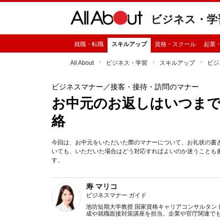
ビジネス・学
就職・転職
スキルアップ
資格・スクール
起業
All About
ビジネス・学習
スキルアップ
ビジ
ビジネスマナー
／接客・接待・訪問のマナー
お中元のお返しはいつまで
絡
今回は、お中元をいただいた際のマナーについて、お礼状の書
いても、いただいた場合はどう対応すればよいのか迷うことも
す。
寿 マリコ
ビジネスマナー ガイド
池坊短期大学教授 国家資格キャリアコンサルタン
成や就職面接対策講座を担当。企業や官庁関連で