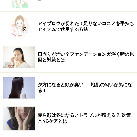
ビタミンE
0.3mg
0.2mg
ビタミンB1
0.41mg
0.08mg
アイブロウが切れた！足りないコスメを手持ち
アイテムで代用する方法
ビタミンB2
0.04mg
0.02mg
ナイアシン
6.3mg
1.2mg
口周りが汚い？ファンデーションガ浮く時の原
因と対策とは
ビタミンB6
0.45mg
0.12mg
パントテン酸
1.36mg
0.66mg
夕方になると頭が臭い……地肌の匂いが気にな
る！
水溶性食物繊維
0.7g
-
不溶性食物繊維
3.0g
0.5g
赤ら顔は冬になるとトラブルが増える？ 対策
とNGケアとは
同じ重さで比較すると、玄米には白米の約6倍もの不溶