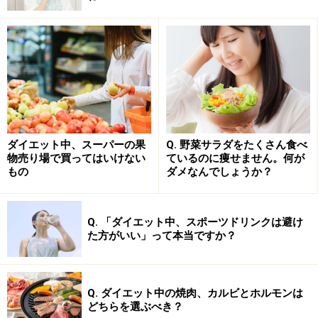
レシピ「トマト炊き込みご飯」
レシピ「玄米サラダ」
レシピ「玄米ミートボウル」
レシピ「カレー玄米レタス包み」
ダイエット中、スーパーの果
Q. 野菜サラダをたくさん食べ
物売り場で買ってはいけない
ているのに痩せません。何が
白米と比較！ 玄米の栄養成分とダイエット
もの
ダメなんでしょうか？
にいい理由
Q. 「ダイエット中、スポーツドリンクは避け
た方がいい」って本当ですか？
ダイエット効果を得るためには続けることが大事
Q. ダイエット中の焼肉、カルビとホルモンは
玄米とは、白米に比べてビタミン、ミネラル、食物繊維
どちらを選ぶべき？