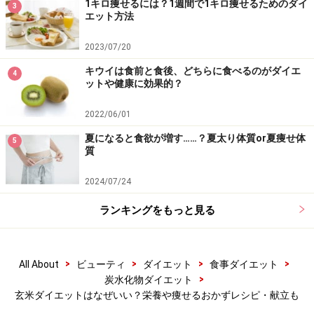
1キロ痩せるには？1週間で1キロ痩せるためのダイ
3
エット方法
■アンチエイジング
2023/07/20
玄米に含まれるビタミンEには強い抗酸化作用があるた
キウイは食前と食後、どちらに食べるのがダイエ
4
め、活性酸素の発生を抑えて老化予防に役立ちます。
ットや健康に効果的？
2022/06/01
玄米ダイエットのやり方、成功率を高める
夏になると食欲が増す……？夏太り体質or夏痩せ体
5
質
おかずや献立選び
2024/07/24
ランキングをもっと見る
玄米ダイエット中のおかずや献立は？
>
>
>
>
All About
ビューティ
ダイエット
食事ダイエット
玄米をダイエットに摂り入れる方法としては、
1日3食
>
炭水化物ダイエット
（または、1日1食からでも可）の主食を、白米から玄米
玄米ダイエットはなぜいい？栄養や痩せるおかずレシピ・献立も
に置き換える方法
が一般的です。結果、3日から1週間、