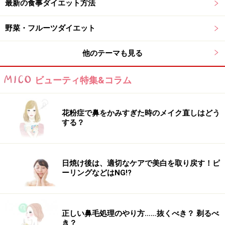
最新の食事ダイエット方法
たんぱく質
6.8g
6.1g
野菜・フルーツダイエット
脂質
2.7g
0.9g
他のテーマも見る
炭水化物
73.8g
77.1g
ビューティ特集&コラム
ナトリウム
1mg
1mg
花粉症で鼻をかみすぎた時のメイク直しはどう
カリウム
230mg
88mg
する？
カルシウム
9mg
5mg
日焼け後は、適切なケアで美白を取り戻す！ピ
マグネシウム
110mg
23mg
ーリングなどはNG!?
リン
290mg
94mg
鉄
2.1mg
0.8mg
正しい鼻毛処理のやり方……抜くべき？ 剃るべ
き？