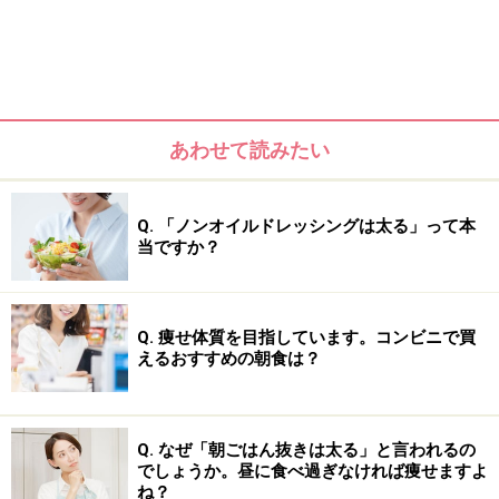
そこで今回は、改めて玄米の栄養成分とダイエットにい
い理由を解説しつつ、玄米をおいしく食べながらヘルシ
あわせて読みたい
ーダイエットを成功させるコツやレシピ、献立を紹介し
ます。
Q. 「ノンオイルドレッシングは太る」って本
当ですか？
＜目次＞
白米と比較！玄米の栄養成分とダイエットにいい理由
Q. 痩せ体質を目指しています。コンビニで買
えるおすすめの朝食は？
玄米ダイエットのやり方、成功率を高めるおかずや献立選び
おいしい玄米の炊き方
Q. なぜ「朝ごはん抜きは太る」と言われるの
玄米ダイエットレシピ「小豆入り酵素玄米の作り方」
でしょうか。昼に食べ過ぎなければ痩せますよ
ね？