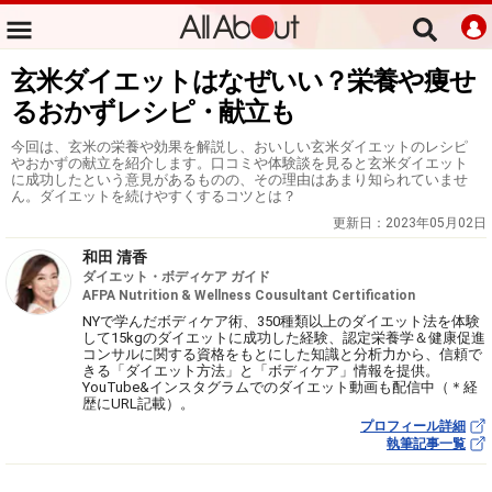
玄米ダイエットはなぜいい？栄養や痩せ
るおかずレシピ・献立も
今回は、玄米の栄養や効果を解説し、おいしい玄米ダイエットのレシピ
やおかずの献立を紹介します。口コミや体験談を見ると玄米ダイエット
に成功したという意見があるものの、その理由はあまり知られていませ
ん。ダイエットを続けやすくするコツとは？
更新日：
2023年05月02日
和田 清香
ダイエット・ボディケア ガイド
AFPA Nutrition & Wellness Cousultant Certification
NYで学んだボディケア術、350種類以上のダイエット法を体験
して15kgのダイエットに成功した経験、認定栄養学＆健康促進
コンサルに関する資格をもとにした知識と分析力から、信頼で
きる「ダイエット方法」と「ボディケア」情報を提供。
YouTube&インスタグラムでのダイエット動画も配信中（＊経
歴にURL記載）。
プロフィール詳細
執筆記事一覧