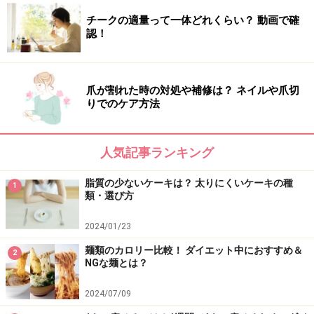
性食物繊維が含まれていて、ビタミンやミネラルなど、
チークの適量って一体どれくらい？ 動画で確
認！
食べ物を消化し代謝する働きのある栄養素が豊富なこと
が分かります。
爪が割れた時の対処や補修は？ ネイルや爪切
それによって、以下のようなダイエットにいい効果が期
りでのケア方法
待できます。
人気記事ランキング
■便秘解消
玄米は、白米よりも食物繊維が豊富。とくに不溶性食物
脂質の少ないケーキは？ 太りにくいケーキの種
1
繊維は、お腹の中で水分を吸収して膨らみ、腸へ刺激を
類・選び方
与えて蠕動運動を促進し、便秘解消に役立ちます。
2024/01/23
麺類のカロリー比較！ ダイエット中におすすめ＆
■代謝アップ
2
NGな麺とは？
玄米は、白米に比べてビタミンやミネラルを多く含みま
すが、中でも糖質の代謝を活発にするビタミンB群に
2024/07/09
は、脂肪の蓄積を抑える働きが期待できます。