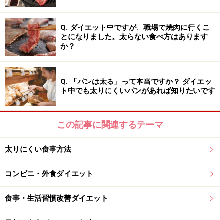
を豊富に含んだ完全栄養食と言われますが、それはなぜ
でしょうか。
Q. ダイエット中ですが、職場で焼肉に行くこ
とになりました。太らない食べ方はあります
玄米は、籾殻のみを取り除いたお米のことで、ぬかや胚
か？
芽が残った状態を言います。白米は、玄米を精白し、ぬ
かや胚芽を取り除いたものです。つまり、ぬかや胚芽に
Q. 「パンは太る」って本当ですか？ ダイエッ
こそ、ビタミン、ミネラル、食物繊維といった栄養が豊
ト中でも太りにくいパンがあれば知りたいです
富に含まれています。
この記事に関連するテーマ
ここで、玄米と白米の成分比較（100gあたり）を見てい
きましょう。
太りにくい食事方法
（出典：
五訂増補日本食品標準成分表
）
コンビニ・外食ダイエット
玄米
白米(精白米)
食事・生活習慣改善ダイエット
エネルギー
350kcal
356kcal