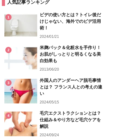
人気記事ランキング
ビデの使い方とは？トイレ後だ
1
けじゃない、海外でのビデ活用
術！
2024/01/21
米麹パック＆化粧水を手作り！
2
お肌がしっとりと明るくなる美
白効果も
2013/06/20
外国人のアンダーヘア脱毛事情
3
とは？ フランス人との考えの違
い
2024/05/15
毛穴エクストラクションとは？
4
仕組み＆やり方など毛穴ケアを
解説
2024/09/24