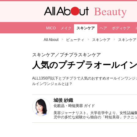
Beauty
MICO
メイク
スキンケア
ヘア
ボディケア
All About
ビューティ
スキンケア
スキンケア
スキンケア
／プチプラスキンケア
人気のプチプラオールイン
ALL1350円以下とプチプラで人気のおすすめオールインワン
ルインワンジェルとは？
城後 紗織
化粧品・時短美容 ガイド
美容ジャーナリスト。大学在学中より、女性誌編
児中の多忙な経験から独自の「時短美容」テクニッ
メイクbeauty」がある。