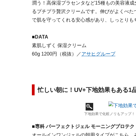
潤う！高保湿プラセンタなど15種もの美容液
るプチプラ贅沢クリームです。伸びがよくべた
で肌を守ってくれる安心感があり、しっとりも
■DATA
素肌しずく 保湿クリーム
60g 1200円（税抜）／
アサヒグループ
忙しい朝に！UV+下地効果もある1
下地効果で化粧ノリもアップ！
■専科 パーフェクトジェル モーニングプロテク
オールインワンジェルの朝用タイプがこちら。