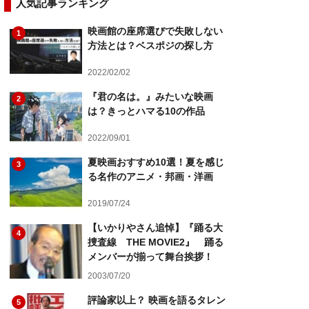
人気記事ランキング
映画館の座席選びで失敗しない
1
方法とは？ベスポジの探し方
2022/02/02
『君の名は。』みたいな映画
2
は？きっとハマる10の作品
2022/09/01
夏映画おすすめ10選！夏を感じ
3
る名作のアニメ・邦画・洋画
2019/07/24
【いかりやさん追悼】『踊る大
4
捜査線 THE MOVIE2』 踊る
メンバーが揃って舞台挨拶！
2003/07/20
評論家以上？ 映画を語るタレン
5