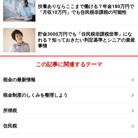
扶養ありならここまで働ける？年金180万円で
給与所得の源泉徴収税額表（平成30年分・月額表）より、筆
「月収10万円」でも住民税非課税の可能性
者が加工したもの。毎月支払われる給料の場合、この月額表
から源泉所得税が決められる。扶養者の申告をしていえば、
扶養者の人数によって税額が変わる（甲欄参照）
貯金3000万円でも「住民税非課税世帯」にな
れる？知っておきたい判定基準とシニアの資産
事情
この税額表は、毎月支払われる給料から控除される源泉
所得税を決めるためのものです。その月の給与（社会保
この記事に関連するテーマ
険料等を控除した後のもの）と、扶養親族の人数で税額
が自動的に決まります（甲欄より）。この扶養人数の数
税金の最新情報
は、年末調整などで会社に提出した「扶養控除等申告
書」から決められます。申告書を提出していない場合は
税金制度のしくみを整理しよう
乙欄の金額となります。
所得税
同様にボーナス（賞与）分も税額表があり、同様に源泉
所得税が決められ、ボーナス（賞与）から控除されて納
住民税
税しています。