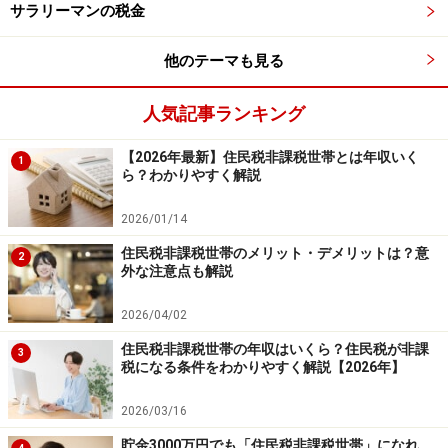
サラリーマンの税金
他のテーマも見る
年末調整で正式な所得税と清算
人気記事ランキング
この源泉徴収税は、扶養親族の人数が加味されて金額が
決まります。所得税はその他にも、生命保険料控除など
【2026年最新】住民税非課税世帯とは年収いく
1
様々な控除があります。これらは会社が行う年末調整で
ら？わかりやすく解説
考慮され、正式な所得税額が決まります。源泉徴収され
2026/01/14
た税額と正式な税額とを清算して、多くの会社員はこの
住民税非課税世帯のメリット・デメリットは？意
ように、全て会社が税金の処理をしてくれています。
2
外な注意点も解説
ただ、医療費控除や住宅ローン控除（1年目）などは年
2026/04/02
末調整で手続きができませんので、確定申告をしないと
住民税非課税世帯の年収はいくら？住民税が非課
3
いけません。また、年収2000万円超の人なども確定申告
税になる条件をわかりやすく解説【2026年】
をする必要があります。
2026/03/16
貯金3000万円でも「住民税非課税世帯」になれ