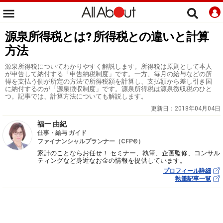
源泉所得税とは? 所得税との違いと計算
方法
源泉所得税についてわかりやすく解説します。所得税は原則として本人
が申告して納付する「申告納税制度」です。一方、毎月の給与などの所
得を支払う側が所定の方法で所得税額を計算し、支払額から差し引き国
に納付するのが「源泉徴収制度」です。源泉所得税は源泉徴収税のひと
つ。記事では、計算方法についても解説します。
更新日：
2018年04月04日
福一 由紀
仕事・給与 ガイド
ファイナンシャルプランナー（CFP®）
家計のことならお任せ！ セミナー、執筆、企画監修、コンサル
ティングなど身近なお金の情報を提供しています。
プロフィール詳細
執筆記事一覧