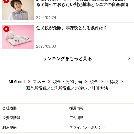
4
る？知っておきたい判定基準とシニアの資産事情
2026/04/24
住民税が免除、非課税となる条件は？
5
2025/03/03
ランキングをもっと見る
>
>
>
>
>
All About
マネー
税金・公的手当
税金
所得税
退職金は勤続年数から自動的に決まる
源泉所得税とは? 所得税との違いと計算方法
退職金の場合は、「課税退職所得金額」から自動的に税
会社概要
採用情報
額が決まります。
課税退職所得金額は、
投資家情報
広告掲載
（退職手当等の収入 － 退職所得控除額※1）÷ ２
利用規約
プライバシーポリシー