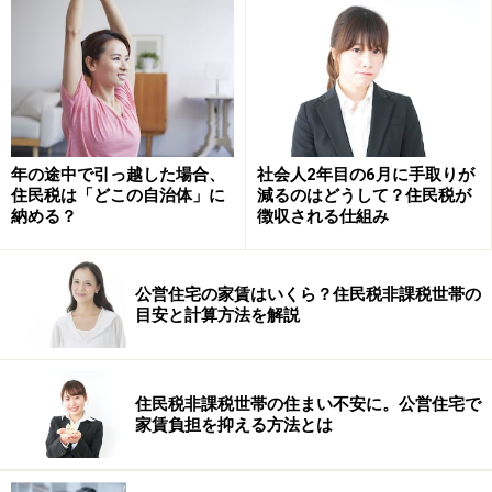
対象は給料、退職金、年金、報酬など
源泉徴収税となるのは、利子、配当、給与、退職手当、
公的年金、報酬など。それぞれ、源泉徴収する税額の決
め方が細かく決められています。
年の途中で引っ越した場合、
社会人2年目の6月に手取りが
この中で、給与、退職手当、報酬の源泉徴収所得税がど
住民税は「どこの自治体」に
減るのはどうして？住民税が
納める？
徴収される仕組み
のように決まるかを簡単にみてみましょう。
公営住宅の家賃はいくら？住民税非課税世帯の
給料は税額表より源泉所得税が決まる
目安と計算方法を解説
給料の場合、会社が従業員に代わって、給料から差し引
いて源泉所得税を国に納税します。この納税額は、給与
住民税非課税世帯の住まい不安に。公営住宅で
所得の源泉徴収税額表によって決まります。
家賃負担を抑える方法とは